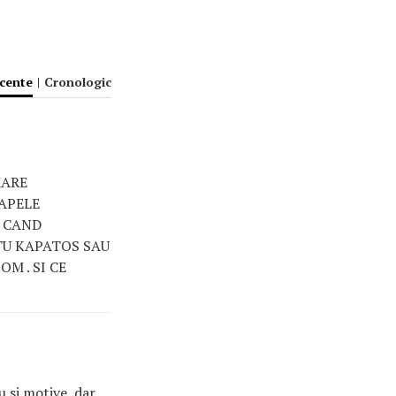
ecente
|
Cronologic
MARE
OAPELE
 CAND
 TU KAPATOS SAU
OM . SI CE
 si motive, dar,