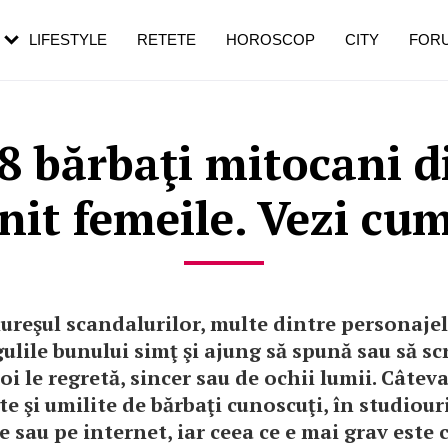
rebui să mergi
și 60 de ani. De ce te trezești mai des
pe măsură ce înaintezi în vârstă
LIFESTYLE
RETETE
HOROSCOP
CITY
FOR
 8 bărbaţi mitocani 
gnit femeile. Vezi cum
iureşul scandalurilor, multe dintre personajel
gulile bunului simţ şi ajung să spună sau să scr
oi le regretă, sincer sau de ochii lumii. Câtev
te şi umilite de bărbaţi cunoscuţi, în studiour
e sau pe internet, iar ceea ce e mai grav este c