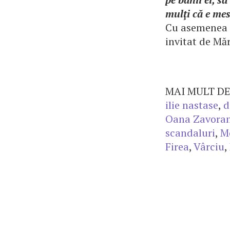
mulţi că e mes
Cu asemenea li
invitat de Măr
MAI MULT DE
ilie nastase
,
d
Oana Zavora
scandaluri
,
M
Firea
,
Vârciu
,