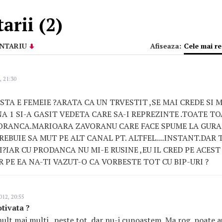
rii (2)
NTARIU
Afiseaza:
Cele mai r
, 21:30
TA E FEMEIE ?ARATA CA UN TRVESTIT ,SE MAI CREDE SI 
1 SI-A GASIT VEDETA CARE SA-I REPREZINTE .TOATE T
RANCA.MARIOARA ZAVORANU CARE FACE SPUME LA GURA
REBUIE SA MUT PE ALT CANAL PT. ALTFEL....INSTANT.DAR
?IAR CU PRODANCA NU MI-E RUSINE ,EU IL CRED PE ACEST 
 PE EA NA-TI VAZUT-O CA VORBESTE TOT CU BIP-URI ?
012, 20:55
otivata ?
ult mai multi , peste tot, dar nu-i cunoastem. Ma rog, poate au