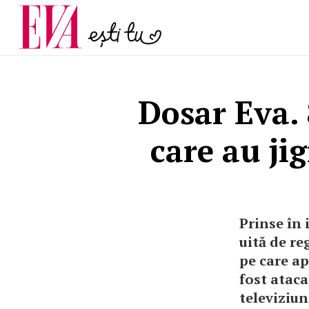
menopauză și când ar t
Carieră
la medic
Actualitate
Dosar Eva.
care au ji
Prinse în 
uită de re
pe care ap
fost ataca
televiziun