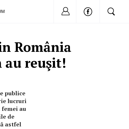
Nu ai cont?
Inregistreaza-
UM
din România
 au reuşit!
e publice
ie lucruri
a femei au
ile de
ă astfel