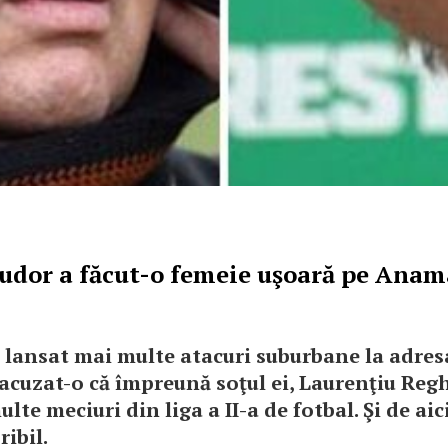
udor a făcut-o femeie uşoară pe Anam
 lansat mai multe atacuri suburbane la adre
 acuzat-o că împreună soţul ei, Laurenţiu Re
lte meciuri din liga a II-a de fotbal. Şi de aic
ibil.