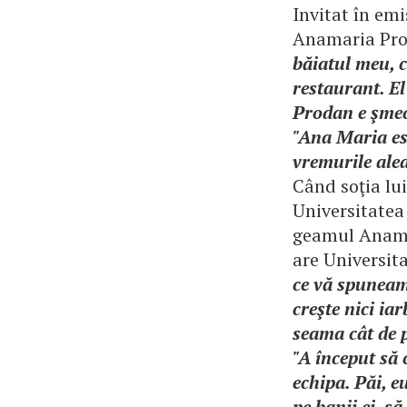
Invitat în emi
Anamaria Prod
băiatul meu, c
restaurant. El
Prodan e şmec
"Ana Maria es
vremurile alea
Când soţia lu
Universitatea 
geamul Anamar
are Universita
ce vă spuneam
creşte nici ia
seama cât de p
"A început să 
echipa. Păi, e
pe banii ei, s