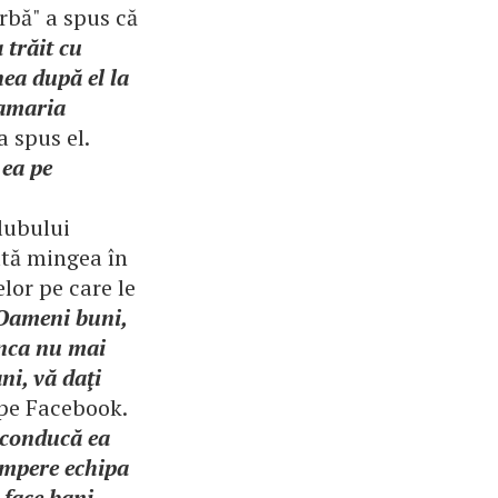
rbă" a spus că
trăit cu
nea după el la
namaria
 a spus el.
 ea pe
lubului
ată mingea în
lor pe care le
Oameni buni,
nca nu mai
ni, vă daţi
 pe Facebook.
ă conducă ea
cumpere echipa
 face bani