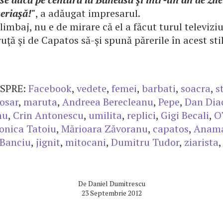
eriaşă!"
, a adăugat impresarul.
mbaj, nu e de mirare că el a făcut turul televiziun
uţă şi de Capatos să-şi spună părerile în acest sti
SPRE:
Facebook
,
vedete
,
femei
,
barbati
,
soacra
,
s
osar
,
maruta
,
Andreea Berecleanu
,
Pepe
,
Dan Dia
nu
,
Crin Antonescu
,
umilita
,
replici
,
Gigi Becali
,
O
onica Tatoiu
,
Mărioara Zăvoranu
,
capatos
,
Anama
Banciu
,
jignit
,
mitocani
,
Dumitru Tudor
,
ziarista
De
Daniel Dumitrescu
23 Septembrie 2012