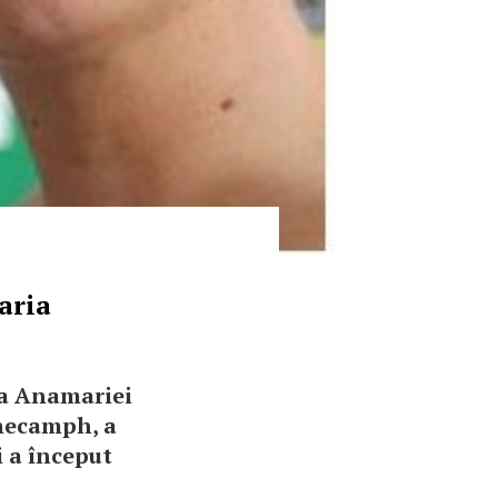
aria
sa Anamariei
ghecamph, a
i a început