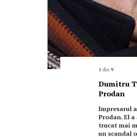
1
din
9
Dumitru T
Prodan
Impresarul a
Prodan. El a
trucat mai mu
un scandal or