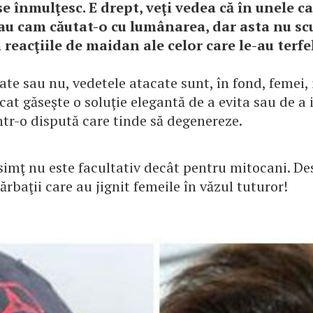
se înmulţesc. E drept, veţi vedea că în unele c
 au cam căutat-o cu lumânarea, dar asta nu sc
reacţiile de maidan ale celor care le-au terfe
te sau nu, vedetele atacate sunt, în fond, femei, 
at găseşte o soluţie elegantă de a evita sau de a i
tr-o dispută care tinde să degenereze.
imţ nu este facultativ decât pentru mitocani. De
ărbaţii care au jignit femeile în văzul tuturor!