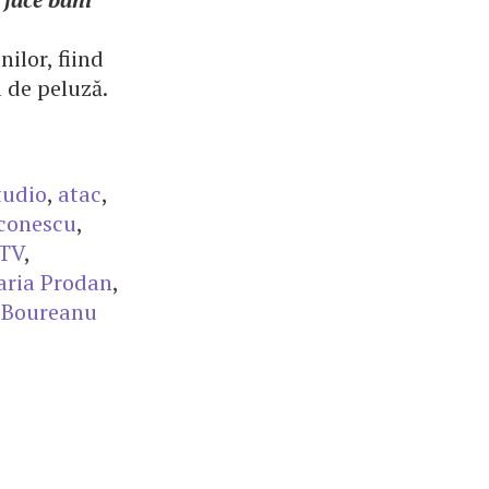
ilor, fiind
l de peluză.
tudio
,
atac
,
conescu
,
TV
,
ria Prodan
,
,
Boureanu