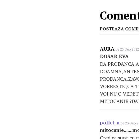
Comenta
POSTEAZA COME
AURA
pe 25 Sep 2012
DOSAR EVA
DA PRODANCA AS
DOAMNA,ANTENA 
PRODANCA,ZAVO
VORBESTE ,CA T
VOI NU O VEDETI
MITOCANIE ?DAR
pollet_a
pe 23 Sep 2
mitocanie.......m
Cred ca sunt cu m