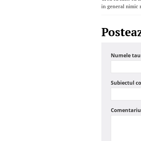
in general nimic 
Postea
Numele tau
Subiectul c
Comentariu