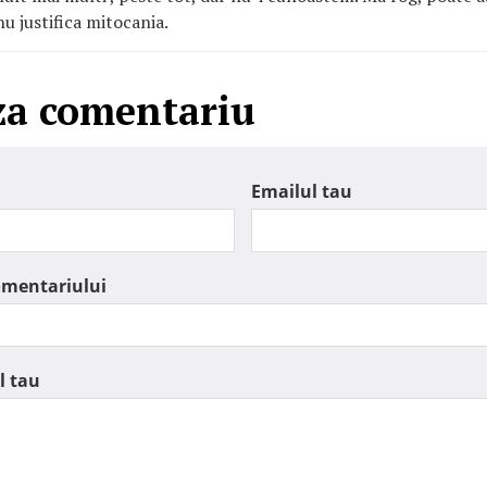
nu justifica mitocania.
za comentariu
Emailul tau
omentariului
l tau