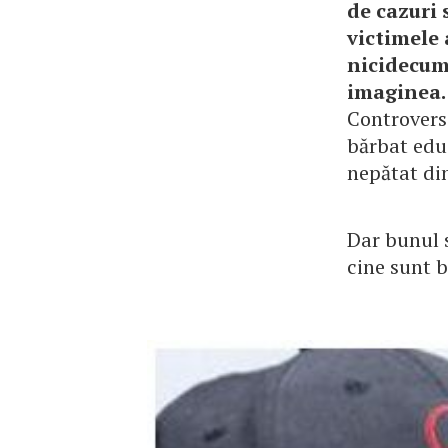
de cazuri 
victimele
nicidecum 
imaginea.
Controversa
bărbat educ
nepătat din
Dar bunul s
cine sunt b