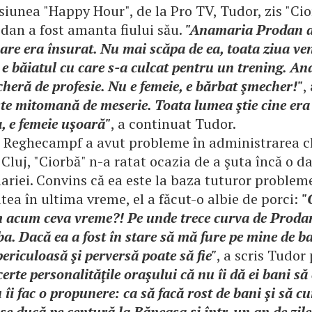
siunea "Happy Hour", de la Pro TV, Tudor, zis "Cio
an a fost amanta fiului său.
"Anamaria Prodan a 
are era însurat. Nu mai scăpa de ea, toata ziua ve
 e băiatul cu care s-a culcat pentru un trening. A
heră de profesie. Nu e femeie, e bărbat şmecher!"
,
te mitomană de meserie. Toata lumea ştie cine era
, e femeie uşoară"
, a continuat Tudor.
i Reghecampf a avut probleme în administrarea c
Cluj, "Ciorbă" n-a ratat ocazia de a şuta încă o d
iei. Convins că ea este la baza tuturor probleme
tea în ultima vreme, el a făcut-o albie de porci:
"
 acum ceva vreme?! Pe unde trece curva de Proda
rba. Dacă ea a fost în stare să mă fure pe mine de ba
ericuloasă şi perversă poate să fie"
, a scris Tudor
certe personalităţile oraşului că nu îi dă ei bani s
u îi fac o propunere: ca să facă rost de bani şi să 
ă se ducă pe centură la Băneasa şi într-un an de zile