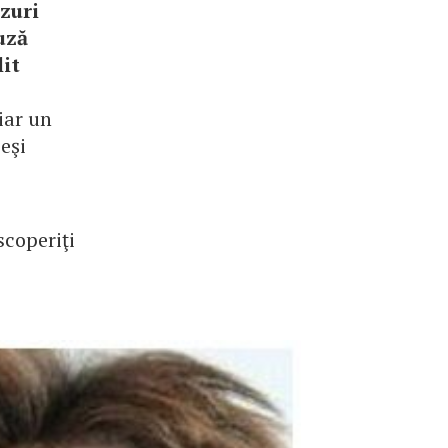
azuri
uză
lit
iar un
eşi
scoperiţi