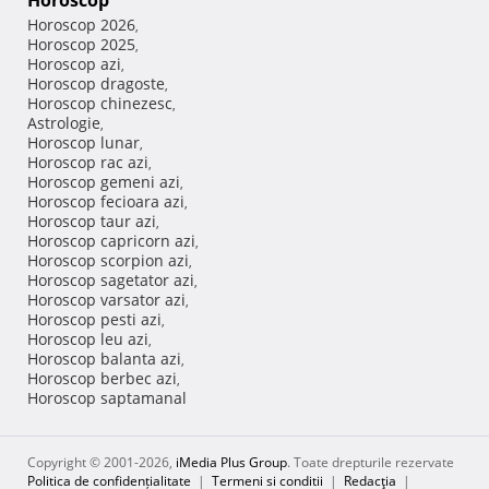
Horoscop
Horoscop 2026
,
Horoscop 2025
,
Horoscop azi
,
Horoscop dragoste
,
Horoscop chinezesc
,
Astrologie
,
Horoscop lunar
,
Horoscop rac azi
,
Horoscop gemeni azi
,
Horoscop fecioara azi
,
Horoscop taur azi
,
Horoscop capricorn azi
,
Horoscop scorpion azi
,
Horoscop sagetator azi
,
Horoscop varsator azi
,
Horoscop pesti azi
,
Horoscop leu azi
,
Horoscop balanta azi
,
Horoscop berbec azi
,
Horoscop saptamanal
Copyright © 2001-2026,
iMedia Plus Group
. Toate drepturile rezervate
Politica de confidențialitate
|
Termeni si conditii
|
Redacţia
|