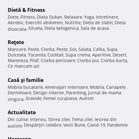
Dietă & Fitness
Diete
Fitness
Dieta Dukan
Relaxare
Yoga
Intretinere
,
,
,
,
,
,
Aerobic
Exercitii abdomen
Nutritie
Dieta de slabit
Dieta
,
,
,
,
Silueta
Dieta ketogenica
Sala de acasa
disociata
,
,
,
Reţete
Mancare
Paste
Ciorba
Peste
Sos
Salata
Cafea
Supa
,
,
,
,
,
,
,
,
Dulceata
Tocanita
Cocktail
Supa crema
Aperitive
Desert
,
,
,
,
,
,
Maioneza
Pilaf
Ciorba perisoare
Ciorba pui
Ciorba burta
,
,
,
,
,
Ce mancam azi
Casă şi familie
Mobila bucatarie
Amenajari interioare
Mobila
Canapele
,
,
,
,
Dormitoare
Design interior
Parenting
Jurnal de mama
,
,
,
Gravide
Femei curajoase
Autism
singura
,
,
,
Actualitate
Din culise
Interviu
Stirea zilei
Tema zilei
Iesirea din
,
,
,
,
Despărţiri celebre
Vesti Bune
Covid-19
Pandemie
autism
,
,
,
,