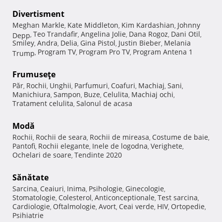
Divertisment
Meghan Markle
Kate Middleton
Kim Kardashian
Johnny
,
,
,
Teo Trandafir
Angelina Jolie
Dana Rogoz
Dani Otil
Depp
,
,
,
,
,
Smiley
Andra
Delia
Gina Pistol
Justin Bieber
Melania
,
,
,
,
,
Program TV
Program Pro TV
Program Antena 1
Trump
,
,
,
Frumuseţe
Păr
Rochii
Unghii
Parfumuri
Coafuri
Machiaj
Sani
,
,
,
,
,
,
,
Manichiura
Sampon
Buze
Celulita
Machiaj ochi
,
,
,
,
,
Tratament celulita
Salonul de acasa
,
Modă
Rochii
Rochii de seara
Rochii de mireasa
Costume de baie
,
,
,
,
Pantofi
Rochii elegante
Inele de logodna
Verighete
,
,
,
,
Ochelari de soare
Tendinte 2020
,
Sănătate
Sarcina
Ceaiuri
Inima
Psihologie
Ginecologie
,
,
,
,
,
Stomatologie
Colesterol
Anticonceptionale
Test sarcina
,
,
,
,
Cardiologie
Oftalmologie
Avort
Ceai verde
HIV
Ortopedie
,
,
,
,
,
,
Psihiatrie