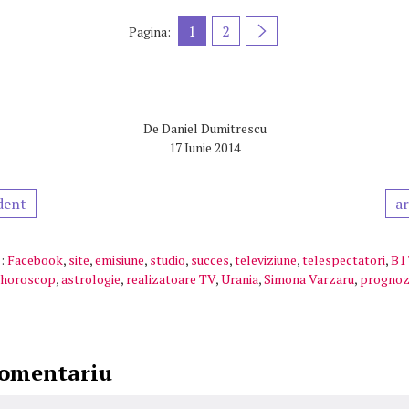
1
2
Pagina:
De
Daniel Dumitrescu
17 Iunie 2014
dent
ar
:
Facebook
,
site
,
emisiune
,
studio
,
succes
,
televiziune
,
telespectatori
,
B1
horoscop
,
astrologie
,
realizatoare TV
,
Urania
,
Simona Varzaru
,
progno
comentariu