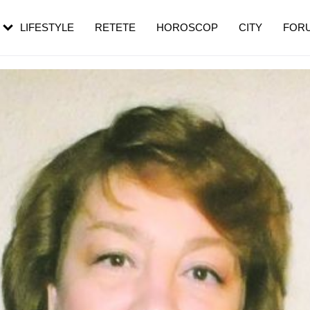
rebui să mergi
și 60 de ani. De ce te trezești mai des
pe măsură ce înaintezi în vârstă
LIFESTYLE
RETETE
HOROSCOP
CITY
FOR