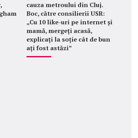
,
cauza metroului din Cluj.
ngham
Boc, către consilierii USR:
„Cu 10 like-uri pe internet și
mamă, mergeți acasă,
explicați la soție cât de bun
ați fost astăzi”