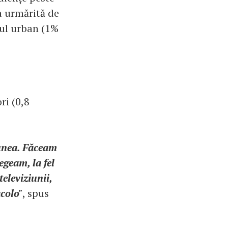
a urmărită de
iul urban (1%
ri (0,8
iunea. Făceam
egeam, la fel
eleviziunii,
colo"
, spus