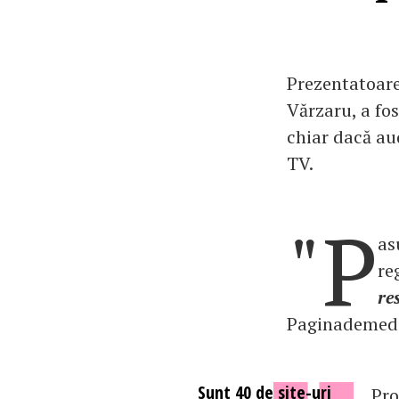
Prezentatoare
Vărzaru, a fo
chiar dacă au
TV.
"P
as
re
re
Paginademedi
Sunt 40 de site-uri
Pro