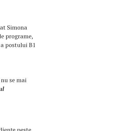
rat Simona
 de programe,
a postului B1
, nu se mai
ul
diențe peste