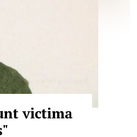
unt victima
s"