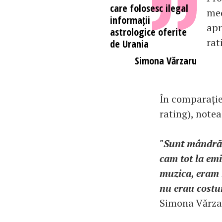
care folosesc ilegal
med
informații
apr
astrologice oferite
rat
de Urania
Simona Vărzaru
În comparație
rating), notea
"Sunt mândră 
cam tot la emi
muzica, eram r
nu erau costur
Simona Vărza