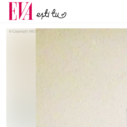
menopauză și când ar t
Carieră
la medic
Actualitate
© Copyright: MEDIAFAX