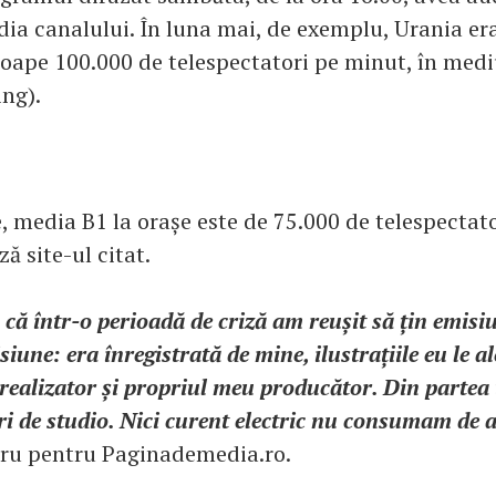
ia canalului. În luna mai, de exemplu, Urania er
oape 100.000 de telespectatori pe minut, în med
ing).
, media B1 la orașe este de 75.000 de telespectato
ză site-ul citat.
că într-o perioadă de criză am reușit să țin emis
siune: era înregistrată de mine, ilustrațiile eu le al
ealizator și propriul meu producător. Din partea t
i de studio. Nici curent electric nu consumam de a
ru pentru Paginademedia.ro.