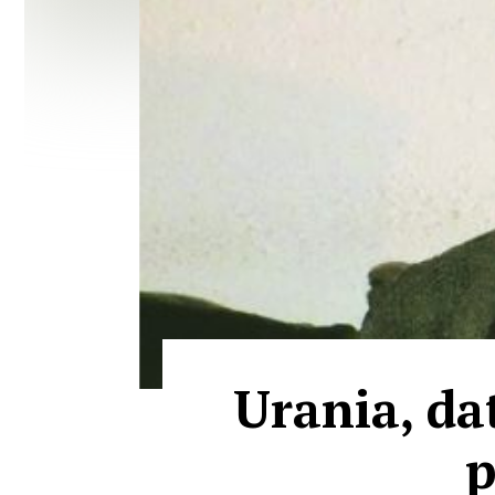
Urania, da
p