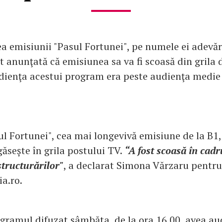
a emisiunii "Pasul Fortunei", pe numele ei adevă
st anunţată că emisiunea sa va fi scoasă din grila
dienţa acestui program era peste audienţa medie 
ul Fortunei", cea mai longevivă emisiune de la B1
găsește în grila postului TV.
“A fost scoasă în cadr
structurărilor"
, a declarat Simona Vărzaru pentru
a.ro.
gramul difuzat sâmbăta, de la ora 16.00, avea au