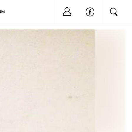
Nu ai cont?
Inregistreaza-
UM