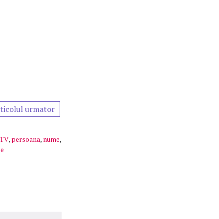
ticolul urmator
 TV
,
persoana
,
nume
,
ze