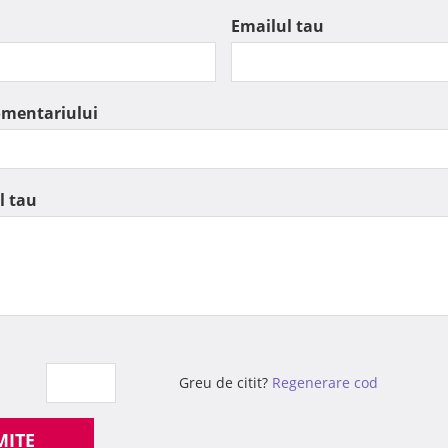
Emailul tau
omentariului
l tau
Greu de citit?
Regenerare cod
MITE