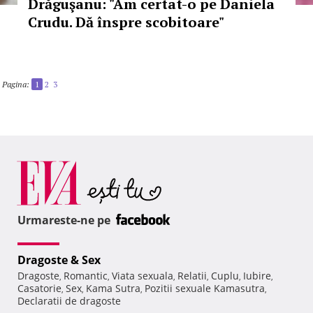
Drăguşanu: "Am certat-o pe Daniela
Crudu. Dă înspre scobitoare"
Pagina:
1
2
3
Urmareste-ne pe
Dragoste & Sex
Dragoste
Romantic
Viata sexuala
Relatii
Cuplu
Iubire
,
,
,
,
,
,
Casatorie
Sex
Kama Sutra
Pozitii sexuale Kamasutra
,
,
,
,
Declaratii de dragoste