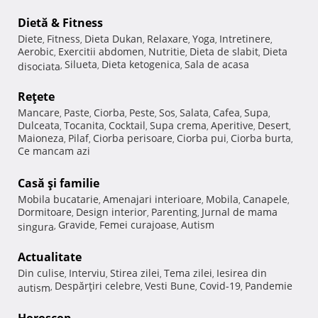
Dietă & Fitness
Diete
Fitness
Dieta Dukan
Relaxare
Yoga
Intretinere
,
,
,
,
,
,
Aerobic
Exercitii abdomen
Nutritie
Dieta de slabit
Dieta
,
,
,
,
Silueta
Dieta ketogenica
Sala de acasa
disociata
,
,
,
Reţete
Mancare
Paste
Ciorba
Peste
Sos
Salata
Cafea
Supa
,
,
,
,
,
,
,
,
Dulceata
Tocanita
Cocktail
Supa crema
Aperitive
Desert
,
,
,
,
,
,
Maioneza
Pilaf
Ciorba perisoare
Ciorba pui
Ciorba burta
,
,
,
,
,
Ce mancam azi
Casă şi familie
Mobila bucatarie
Amenajari interioare
Mobila
Canapele
,
,
,
,
Dormitoare
Design interior
Parenting
Jurnal de mama
,
,
,
Gravide
Femei curajoase
Autism
singura
,
,
,
Actualitate
Din culise
Interviu
Stirea zilei
Tema zilei
Iesirea din
,
,
,
,
Despărţiri celebre
Vesti Bune
Covid-19
Pandemie
autism
,
,
,
,