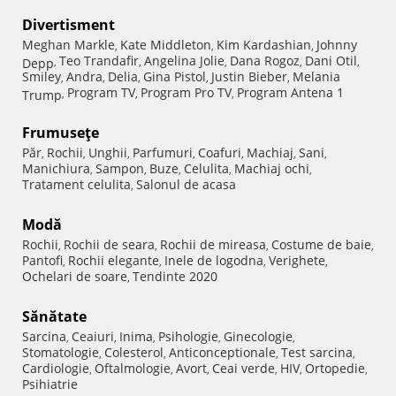
Divertisment
Meghan Markle
Kate Middleton
Kim Kardashian
Johnny
,
,
,
Teo Trandafir
Angelina Jolie
Dana Rogoz
Dani Otil
Depp
,
,
,
,
,
Smiley
Andra
Delia
Gina Pistol
Justin Bieber
Melania
,
,
,
,
,
Program TV
Program Pro TV
Program Antena 1
Trump
,
,
,
Frumuseţe
Păr
Rochii
Unghii
Parfumuri
Coafuri
Machiaj
Sani
,
,
,
,
,
,
,
Manichiura
Sampon
Buze
Celulita
Machiaj ochi
,
,
,
,
,
Tratament celulita
Salonul de acasa
,
Modă
Rochii
Rochii de seara
Rochii de mireasa
Costume de baie
,
,
,
,
Pantofi
Rochii elegante
Inele de logodna
Verighete
,
,
,
,
Ochelari de soare
Tendinte 2020
,
Sănătate
Sarcina
Ceaiuri
Inima
Psihologie
Ginecologie
,
,
,
,
,
Stomatologie
Colesterol
Anticonceptionale
Test sarcina
,
,
,
,
Cardiologie
Oftalmologie
Avort
Ceai verde
HIV
Ortopedie
,
,
,
,
,
,
Psihiatrie