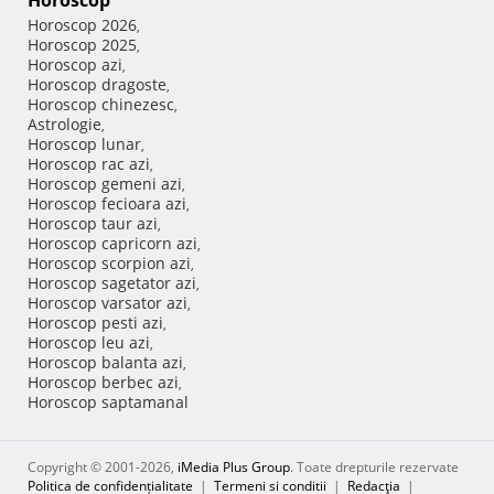
Horoscop
Horoscop 2026
,
Horoscop 2025
,
Horoscop azi
,
Horoscop dragoste
,
Horoscop chinezesc
,
Astrologie
,
Horoscop lunar
,
Horoscop rac azi
,
Horoscop gemeni azi
,
Horoscop fecioara azi
,
Horoscop taur azi
,
Horoscop capricorn azi
,
Horoscop scorpion azi
,
Horoscop sagetator azi
,
Horoscop varsator azi
,
Horoscop pesti azi
,
Horoscop leu azi
,
Horoscop balanta azi
,
Horoscop berbec azi
,
Horoscop saptamanal
Copyright © 2001-2026,
iMedia Plus Group
. Toate drepturile rezervate
Politica de confidențialitate
|
Termeni si conditii
|
Redacţia
|