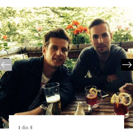
1
din
5