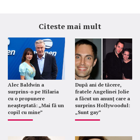
Citeste mai mult
Alec Baldwin a
După ani de tăcere,
surprins-o pe Hilaria
fratele Angelinei Jolie
cu o propunere
a făcut un anunț care a
neașteptată: „Mai fă un
surprins Hollywoodul:
copil cu mine”
„Sunt gay”