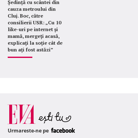
Ședință cu scântei din
cauza metroului din
Cluj. Boc, către
consilierii USR: „Cu 10
like-uri pe internet și
mamă, mergeți acasă,
explicați la soție cât de
bun ați fost astăzi”
Urmareste-ne pe