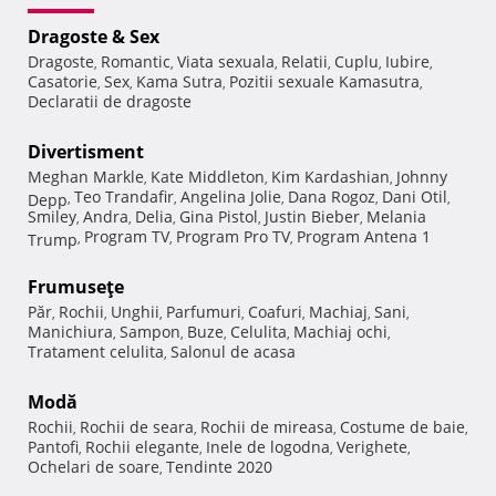
Dragoste & Sex
Dragoste
Romantic
Viata sexuala
Relatii
Cuplu
Iubire
,
,
,
,
,
,
Casatorie
Sex
Kama Sutra
Pozitii sexuale Kamasutra
,
,
,
,
Declaratii de dragoste
Divertisment
Meghan Markle
Kate Middleton
Kim Kardashian
Johnny
,
,
,
Teo Trandafir
Angelina Jolie
Dana Rogoz
Dani Otil
Depp
,
,
,
,
,
Smiley
Andra
Delia
Gina Pistol
Justin Bieber
Melania
,
,
,
,
,
Program TV
Program Pro TV
Program Antena 1
Trump
,
,
,
Frumuseţe
Păr
Rochii
Unghii
Parfumuri
Coafuri
Machiaj
Sani
,
,
,
,
,
,
,
Manichiura
Sampon
Buze
Celulita
Machiaj ochi
,
,
,
,
,
Tratament celulita
Salonul de acasa
,
Modă
Rochii
Rochii de seara
Rochii de mireasa
Costume de baie
,
,
,
,
Pantofi
Rochii elegante
Inele de logodna
Verighete
,
,
,
,
Ochelari de soare
Tendinte 2020
,