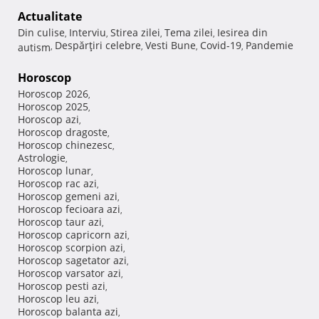
Actualitate
Din culise
Interviu
Stirea zilei
Tema zilei
Iesirea din
,
,
,
,
Despărţiri celebre
Vesti Bune
Covid-19
Pandemie
autism
,
,
,
,
Horoscop
Horoscop 2026
,
Horoscop 2025
,
Horoscop azi
,
Horoscop dragoste
,
Horoscop chinezesc
,
Astrologie
,
Horoscop lunar
,
Horoscop rac azi
,
Horoscop gemeni azi
,
Horoscop fecioara azi
,
Horoscop taur azi
,
Horoscop capricorn azi
,
Horoscop scorpion azi
,
Horoscop sagetator azi
,
Horoscop varsator azi
,
Horoscop pesti azi
,
Horoscop leu azi
,
Horoscop balanta azi
,