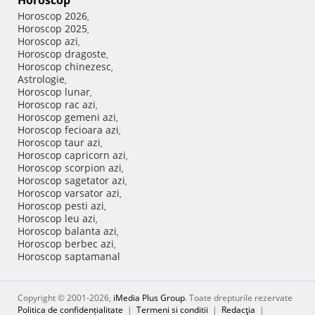
Horoscop
Horoscop 2026
,
Horoscop 2025
,
Horoscop azi
,
Horoscop dragoste
,
Horoscop chinezesc
,
Astrologie
,
Horoscop lunar
,
Horoscop rac azi
,
Horoscop gemeni azi
,
Horoscop fecioara azi
,
Horoscop taur azi
,
Horoscop capricorn azi
,
Horoscop scorpion azi
,
Horoscop sagetator azi
,
Horoscop varsator azi
,
Horoscop pesti azi
,
Horoscop leu azi
,
Horoscop balanta azi
,
Horoscop berbec azi
,
Horoscop saptamanal
Copyright © 2001-2026,
iMedia Plus Group
. Toate drepturile rezervate
Politica de confidențialitate
|
Termeni si conditii
|
Redacţia
|