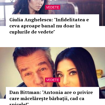
VEDETE
Giulia Anghelescu: "Infidelitatea e
ceva aproape banal nu doar în
cuplurile de vedete"
VEDETE
Dan Bittman: "Antonia are o privire
care măcelărește bărbații, cad ca
spicele!"