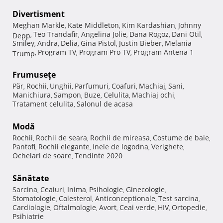
Divertisment
Meghan Markle
Kate Middleton
Kim Kardashian
Johnny
,
,
,
Teo Trandafir
Angelina Jolie
Dana Rogoz
Dani Otil
Depp
,
,
,
,
,
Smiley
Andra
Delia
Gina Pistol
Justin Bieber
Melania
,
,
,
,
,
Program TV
Program Pro TV
Program Antena 1
Trump
,
,
,
Frumuseţe
Păr
Rochii
Unghii
Parfumuri
Coafuri
Machiaj
Sani
,
,
,
,
,
,
,
Manichiura
Sampon
Buze
Celulita
Machiaj ochi
,
,
,
,
,
Tratament celulita
Salonul de acasa
,
Modă
Rochii
Rochii de seara
Rochii de mireasa
Costume de baie
,
,
,
,
Pantofi
Rochii elegante
Inele de logodna
Verighete
,
,
,
,
Ochelari de soare
Tendinte 2020
,
Sănătate
Sarcina
Ceaiuri
Inima
Psihologie
Ginecologie
,
,
,
,
,
Stomatologie
Colesterol
Anticonceptionale
Test sarcina
,
,
,
,
Cardiologie
Oftalmologie
Avort
Ceai verde
HIV
Ortopedie
,
,
,
,
,
,
Psihiatrie