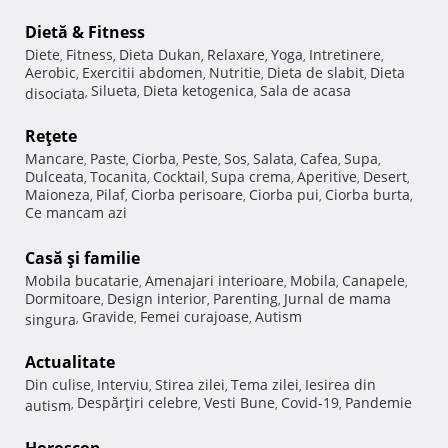
Dietă & Fitness
Diete
Fitness
Dieta Dukan
Relaxare
Yoga
Intretinere
,
,
,
,
,
,
Aerobic
Exercitii abdomen
Nutritie
Dieta de slabit
Dieta
,
,
,
,
Silueta
Dieta ketogenica
Sala de acasa
disociata
,
,
,
Reţete
Mancare
Paste
Ciorba
Peste
Sos
Salata
Cafea
Supa
,
,
,
,
,
,
,
,
Dulceata
Tocanita
Cocktail
Supa crema
Aperitive
Desert
,
,
,
,
,
,
Maioneza
Pilaf
Ciorba perisoare
Ciorba pui
Ciorba burta
,
,
,
,
,
Ce mancam azi
Casă şi familie
Mobila bucatarie
Amenajari interioare
Mobila
Canapele
,
,
,
,
Dormitoare
Design interior
Parenting
Jurnal de mama
,
,
,
Gravide
Femei curajoase
Autism
singura
,
,
,
Actualitate
Din culise
Interviu
Stirea zilei
Tema zilei
Iesirea din
,
,
,
,
Despărţiri celebre
Vesti Bune
Covid-19
Pandemie
autism
,
,
,
,