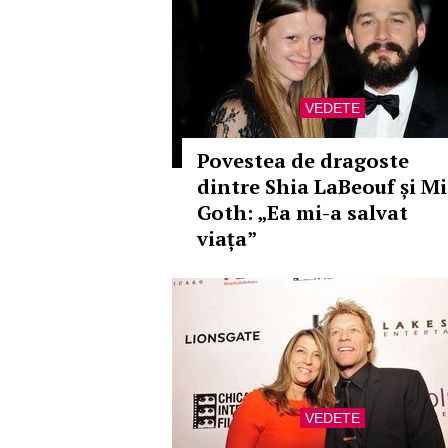
VEDETE
Povestea de dragoste
dintre Shia LaBeouf și M
Goth: „Ea mi-a salvat
viața”
VEDETE