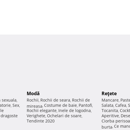
Modă
Reţete
a sexuala
Rochii
Rochii de seara
Rochii de
Mancare
Past
,
,
,
,
atorie
Sex
Costume de baie
Pantofi
Salata
Cafea
,
,
mireasa
,
,
,
,
,
ale
Rochii elegante
Inele de logodna
Tocanita
Cockt
,
,
,
e dragoste
Verighete
Ochelari de soare
Aperitive
Dese
,
,
,
Tendinte 2020
Ciorba perisoa
Ce manc
burta
,