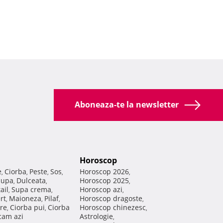
Aboneaza-te la newsletter
Horoscop
e
Ciorba
Peste
Sos
Horoscop 2026
,
,
,
,
,
Supa
Dulceata
Horoscop 2025
,
,
,
ail
Supa crema
Horoscop azi
,
,
,
rt
Maioneza
Pilaf
Horoscop dragoste
,
,
,
,
re
Ciorba pui
Ciorba
Horoscop chinezesc
,
,
,
am azi
Astrologie
,