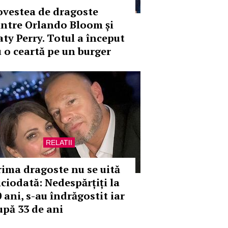
ovestea de dragoste
intre Orlando Bloom și
aty Perry. Totul a început
u o ceartă pe un burger
RELATII
rima dragoste nu se uită
iciodată: Nedespărțiți la
 ani, s-au îndrăgostit iar
upă 33 de ani