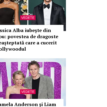
VEDETE
essica Alba iubește din
ou: povestea de dragoste
eașteptată care a cucerit
ollywoodul
VEDETE
amela Anderson și Liam