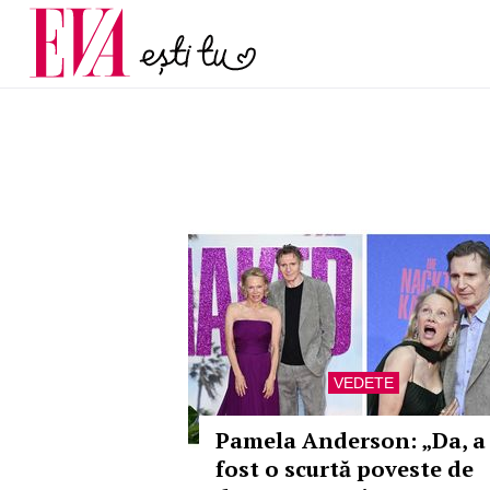
menopauză și când ar t
Carieră
la medic
Actualitate
VEDETE
Pamela Anderson: „Da, a
fost o scurtă poveste de