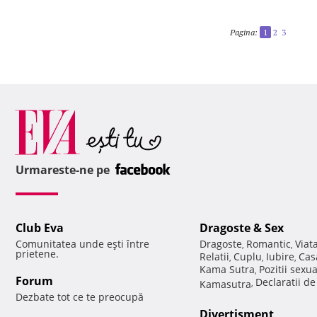
Pagina:
1
2
3
Urmareste-ne pe
Club Eva
Dragoste & Sex
Comunitatea unde eşti între
Dragoste
Romantic
Viat
,
,
prietene.
Relatii
Cuplu
Iubire
Cas
,
,
,
Kama Sutra
Pozitii sexu
,
Forum
Declaratii d
Kamasutra
,
Dezbate tot ce te preocupă
Divertisment