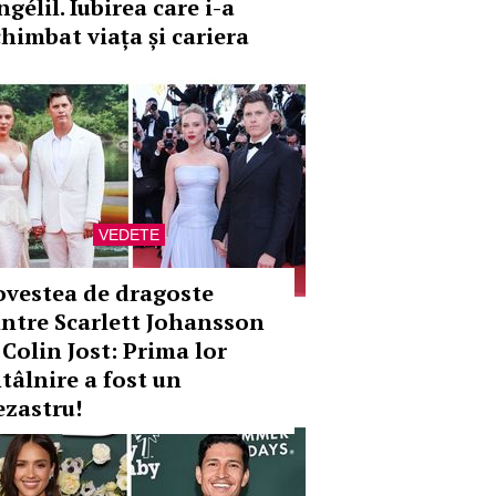
gélil. Iubirea care i-a
chimbat viața și cariera
VEDETE
ovestea de dragoste
intre Scarlett Johansson
 Colin Jost: Prima lor
ntâlnire a fost un
ezastru!