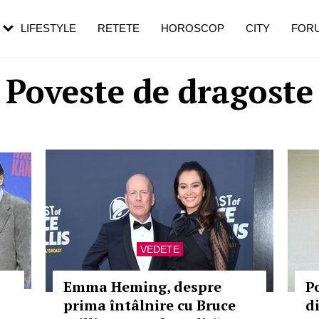
rebui să mergi
și 60 de ani. De ce te trezești mai des
pe măsură ce înaintezi în vârstă
LIFESTYLE
RETETE
HOROSCOP
CITY
FOR
Poveste de dragoste
VEDETE
Emma Heming, despre
P
prima întâlnire cu Bruce
d