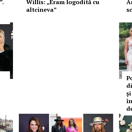
”.
Willis: „Eram logodită cu
An
altcineva”
s
P
d
u
și
î
d