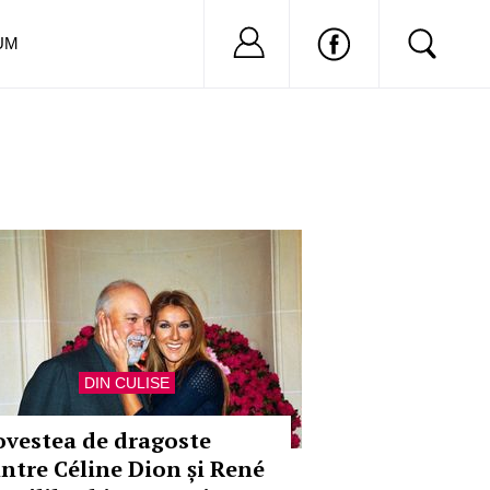
Nu ai cont?
Inregistreaza-
UM
DIN CULISE
ovestea de dragoste
intre Céline Dion și René