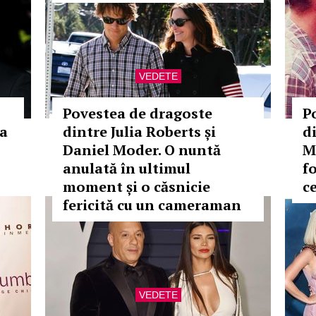
VEDETE
Povestea de dragoste
P
ia
dintre Julia Roberts și
d
Daniel Moder. O nuntă
M
anulată în ultimul
f
moment și o căsnicie
c
fericită cu un cameraman
VEDETE