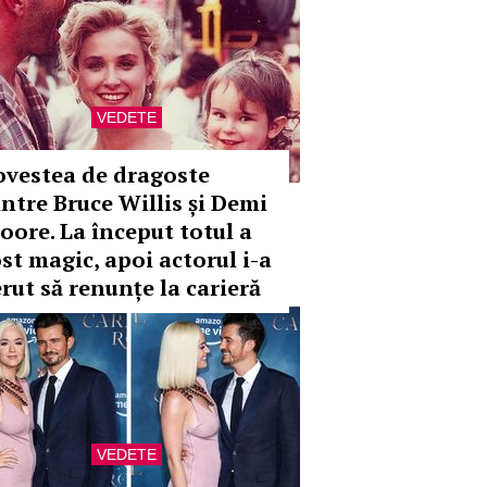
VEDETE
ovestea de dragoste
intre Bruce Willis și Demi
oore. La început totul a
ost magic, apoi actorul i-a
erut să renunțe la carieră
VEDETE