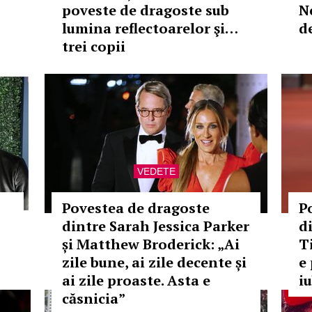
poveste de dragoste sub
N
lumina reflectoarelor şi…
d
trei copii
VEDETE
Povestea de dragoste
P
dintre Sarah Jessica Parker
d
și Matthew Broderick: „Ai
T
zile bune, ai zile decente și
e
ai zile proaste. Asta e
i
căsnicia”