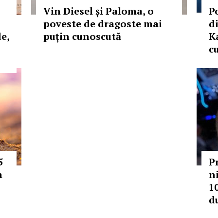
Vin Diesel și Paloma, o
P
poveste de dragoste mai
d
e,
puțin cunoscută
K
c
5
P
a
n
10
d