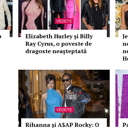
VEDETE
b
Elizabeth Hurley și Billy
J
Ray Cyrus, o poveste de
n
dragoste neaşteptată
n
H
VEDETE
Rihanna și A$AP Rocky: O
P