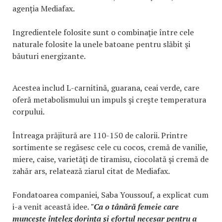
agenția Mediafax.
Ingredientele folosite sunt o combinaţie între cele
naturale folosite la unele batoane pentru slăbit şi
băuturi energizante.
Acestea includ L-carnitină, guarana, ceai verde, care
oferă metabolismului un impuls şi creşte temperatura
corpului.
Întreaga prăjitură are 110-150 de calorii. Printre
sortimente se regăsesc cele cu cocos, cremă de vanilie,
miere, caise, varietăţi de tiramisu, ciocolată şi cremă de
zahăr ars, relatează ziarul citat de Mediafax.
Fondatoarea companiei, Saba Youssouf, a explicat cum
i-a venit această idee.
"Ca o tânără femeie care
munceşte înţeleg dorinţa şi efortul necesar pentru a