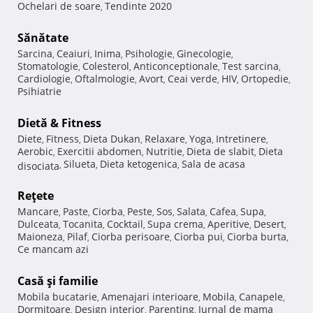
Ochelari de soare
Tendinte 2020
,
Sănătate
Sarcina
Ceaiuri
Inima
Psihologie
Ginecologie
,
,
,
,
,
Stomatologie
Colesterol
Anticonceptionale
Test sarcina
,
,
,
,
Cardiologie
Oftalmologie
Avort
Ceai verde
HIV
Ortopedie
,
,
,
,
,
,
Psihiatrie
Dietă & Fitness
Diete
Fitness
Dieta Dukan
Relaxare
Yoga
Intretinere
,
,
,
,
,
,
Aerobic
Exercitii abdomen
Nutritie
Dieta de slabit
Dieta
,
,
,
,
Silueta
Dieta ketogenica
Sala de acasa
disociata
,
,
,
Reţete
Mancare
Paste
Ciorba
Peste
Sos
Salata
Cafea
Supa
,
,
,
,
,
,
,
,
Dulceata
Tocanita
Cocktail
Supa crema
Aperitive
Desert
,
,
,
,
,
,
Maioneza
Pilaf
Ciorba perisoare
Ciorba pui
Ciorba burta
,
,
,
,
,
Ce mancam azi
Casă şi familie
Mobila bucatarie
Amenajari interioare
Mobila
Canapele
,
,
,
,
Dormitoare
Design interior
Parenting
Jurnal de mama
,
,
,