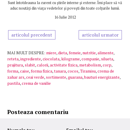
Sunt întotdeauna la curent cu știrile interne și externe. Îmi place să vă
aduc noutăți din viața vedetelor și povești din toate colțurile lumii.
16 Iulie 2012
articolul precedent
articolul urmator
MAI MULT DESPRE:
miere
,
dieta
,
femeie
,
nutritie
,
alimente
,
reteta
,
ingrediente
,
ciocolata
,
kilograme
,
companie
,
silueta
,
prajitura
,
slabit
,
calorii
,
activitate fizica
,
metabolism
,
corp
,
forma
,
caise
,
forma fizica
,
tanara
,
cocos
,
Tiramisu
,
crema de
zahar ars
,
ceai verde
,
sortimente
,
guarana
,
bauturi energizante
,
pastila
,
crema de vanilie
Posteaza comentariu