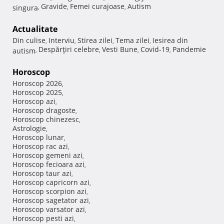
Gravide
Femei curajoase
Autism
singura
,
,
,
Actualitate
Din culise
Interviu
Stirea zilei
Tema zilei
Iesirea din
,
,
,
,
Despărţiri celebre
Vesti Bune
Covid-19
Pandemie
autism
,
,
,
,
Horoscop
Horoscop 2026
,
Horoscop 2025
,
Horoscop azi
,
Horoscop dragoste
,
Horoscop chinezesc
,
Astrologie
,
Horoscop lunar
,
Horoscop rac azi
,
Horoscop gemeni azi
,
Horoscop fecioara azi
,
Horoscop taur azi
,
Horoscop capricorn azi
,
Horoscop scorpion azi
,
Horoscop sagetator azi
,
Horoscop varsator azi
,
Horoscop pesti azi
,