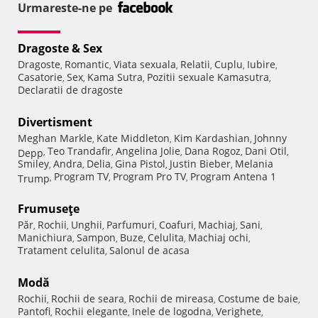
Urmareste-ne pe
Dragoste & Sex
Dragoste
Romantic
Viata sexuala
Relatii
Cuplu
Iubire
,
,
,
,
,
,
Casatorie
Sex
Kama Sutra
Pozitii sexuale Kamasutra
,
,
,
,
Declaratii de dragoste
Divertisment
Meghan Markle
Kate Middleton
Kim Kardashian
Johnny
,
,
,
Teo Trandafir
Angelina Jolie
Dana Rogoz
Dani Otil
Depp
,
,
,
,
,
Smiley
Andra
Delia
Gina Pistol
Justin Bieber
Melania
,
,
,
,
,
Program TV
Program Pro TV
Program Antena 1
Trump
,
,
,
Frumuseţe
Păr
Rochii
Unghii
Parfumuri
Coafuri
Machiaj
Sani
,
,
,
,
,
,
,
Manichiura
Sampon
Buze
Celulita
Machiaj ochi
,
,
,
,
,
Tratament celulita
Salonul de acasa
,
Modă
Rochii
Rochii de seara
Rochii de mireasa
Costume de baie
,
,
,
,
Pantofi
Rochii elegante
Inele de logodna
Verighete
,
,
,
,