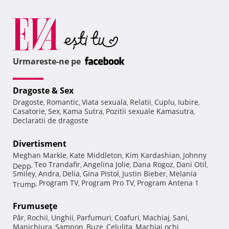
Urmareste-ne pe
Dragoste & Sex
Dragoste
Romantic
Viata sexuala
Relatii
Cuplu
Iubire
,
,
,
,
,
,
Casatorie
Sex
Kama Sutra
Pozitii sexuale Kamasutra
,
,
,
,
Declaratii de dragoste
Divertisment
Meghan Markle
Kate Middleton
Kim Kardashian
Johnny
,
,
,
Teo Trandafir
Angelina Jolie
Dana Rogoz
Dani Otil
Depp
,
,
,
,
,
Smiley
Andra
Delia
Gina Pistol
Justin Bieber
Melania
,
,
,
,
,
Program TV
Program Pro TV
Program Antena 1
Trump
,
,
,
Frumuseţe
Păr
Rochii
Unghii
Parfumuri
Coafuri
Machiaj
Sani
,
,
,
,
,
,
,
Manichiura
Sampon
Buze
Celulita
Machiaj ochi
,
,
,
,
,