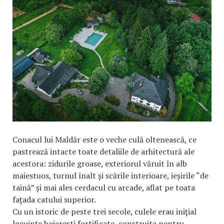
Conacul lui Maldăr este o veche culă oltenească, ce
pastrează intacte toate detaliile de arhitectură ale
acestora: zidurile groase, exteriorul văruit în alb
maiestuos, turnul înalt și scările interioare, ieșirile “de
taină” și mai ales cerdacul cu arcade, aflat pe toata
fațada catului superior.
Cu un istoric de peste trei secole, culele erau inițial
locuințe boierești fortificate, construite pentru