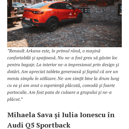
”Renault Arkana este, în primul rând, o mașină
confortabilă și spațioasă. Nu ne-a fost greu să găsim loc
pentru bagaje. La interior ne-a impresionat prin design și
dotări. Am apreciat tableta generoasă și faptul că are un
meniu simplu în utilizare. Ne-am simțit bine la drum lung
cu ea și am avut o experiență plăcută, comodă și foarte
portocalie. Am fost pata de culoare a grupului și ne-a
plăcut.”
Mihaela Sava și Iulia Ionescu în
Audi Q5 Sportback