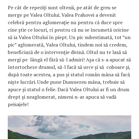
Pe cât de repeziți sunt oltenii, pe atât de greu se
merge pe Valea Oltului. Valea Prahovei a devenit
celebră pentru aglomerație nu pentru că duce spre
cine știe ce locuri, ci pentru că nu se încumetă oricine
să ia Valea Oltului în piept. Un pic subestimată, tot ”un
pic” aglomerată, Valea Oltului, tindem noi să credem,
beneficiază de o intervenție divină. Oltul nu te lasă să
mergi pe lângă el fără să-l admiri! Așa că s-a apucat să
întortocheze drumul, să-l facă să urce și să coboare și,
după toate acestea, a pus și statul român mâna să facă
niște lucrări. Unde pune Dumnezeu mâna, trebuie să
apuce și statul o felie. Dacă Valea Oltului ar fi un drum
drept și neaglomerat, nimeni n-ar apuca să vadă
peisajele!