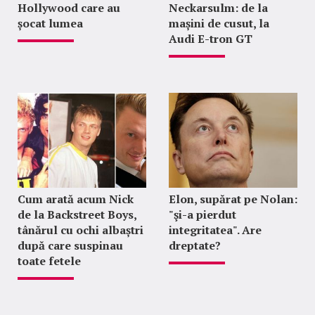
Hollywood care au
Neckarsulm: de la
șocat lumea
mașini de cusut, la
Audi E-tron GT
Cum arată acum Nick
Elon, supărat pe Nolan:
de la Backstreet Boys,
"şi-a pierdut
tânărul cu ochi albaștri
integritatea". Are
după care suspinau
dreptate?
toate fetele