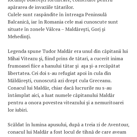
apărarea de invaziile tătarilor.
Culele sunt raspândite în întreaga Peninsulă
Balcanică, iar în Romania cele mai cunoscute sunt
situate în zonele Vâlcea – Maldărești, Gorj și
Mehedinți.
Legenda spune Tudor Maldăr era unul din căpitanii lui
Mihai Viteazu și, fiind prins de tătari, a cucerit inima
frumoasei fiice a hanului tătar și așa și-a recăpătat
libertatea. Cei doi s-au refugiat apoi în cula din
Măldărești, cunoscută azi drept cula Greceanu.
Conacul lui Maldăr, chiar dacă lucrurile nu s-au
întâmplat aici, a luat numele căpitanului Maldăr
pentru a onora povestea viteazului și a nemuritoarei
lor iubiri.
Scăldat în lumina apusului, după a treia zi de Aventour,
conacul lui Maldăr a fost locul de tihnă de care aveam