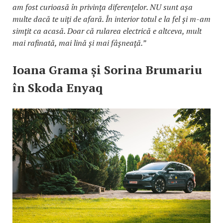
am fost curioasă în privința diferențelor. NU sunt așa
multe dacă te uiți de afară. În interior totul e la fel și m-am
simțit ca acasă. Doar că rularea electrică e altceva, mult
mai rafinată, mai lină și mai fâșneață.”
Ioana Grama și Sorina Brumariu
în Skoda Enyaq