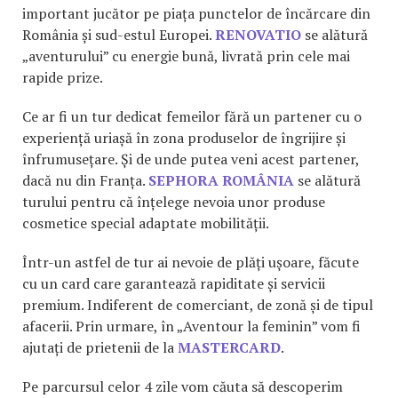
important jucător pe piața punctelor de încărcare din
România și sud-estul Europei.
RENOVATIO
se alătură
„aventurului” cu energie bună, livrată prin cele mai
rapide prize.
Ce ar fi un tur dedicat femeilor fără un partener cu o
experiență uriașă în zona produselor de îngrijire și
înfrumusețare. Și de unde putea veni acest partener,
dacă nu din Franța.
SEPHORA ROMÂNIA
se alătură
turului pentru că înțelege nevoia unor produse
cosmetice special adaptate mobilității.
Într-un astfel de tur ai nevoie de plăți ușoare, făcute
cu un card care garantează rapiditate și servicii
premium. Indiferent de comerciant, de zonă și de tipul
afacerii. Prin urmare, în „Aventour la feminin” vom fi
ajutați de prietenii de la
MASTERCARD
.
Pe parcursul celor 4 zile vom căuta să descoperim