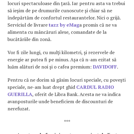
locuri spectaculoase din țară. Iar pentru asta va trebui
să ieșim de pe drumurile cunoscute și chiar să ne
îndepărtăm de confortul restaurantelor. Nici o grijă.
Serviciul de livrare
tazz by eMag
a promis că ne va
alimenta cu mâncăruri alese, comandate de la
bucătăriile din zonă.
Vor fi zile lungi, cu mulți kilometri, și rezervele de
energie ar putea fi pe minus. Așa că n-am ezitat să
luăm alături de noi și o cafea premium:
DAVIDOFF
.
Pentru că ne dorim să găsim locuri speciale, cu povești
speciale, ne-am luat drept ghid
CARDUL RADIO
GUERILLA
, oferit de Libra Bank. Acesta ne va indica
avanposturile unde beneficiem de discounturi de
nerefuzat.
***