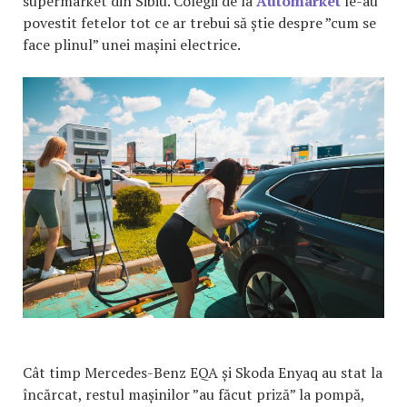
supermarket din Sibiu. Colegii de la
Automarket
le-au
povestit fetelor tot ce ar trebui să știe despre ”cum se
face plinul” unei mașini electrice.
Cât timp Mercedes-Benz EQA și Skoda Enyaq au stat la
încărcat, restul mașinilor ”au făcut priză” la pompă,