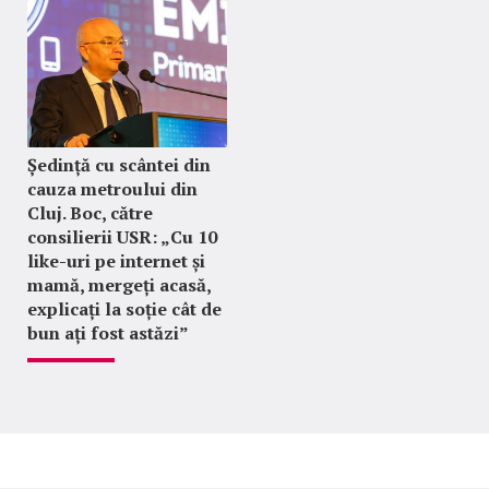
Ședință cu scântei din
cauza metroului din
Cluj. Boc, către
consilierii USR: „Cu 10
like-uri pe internet și
mamă, mergeți acasă,
explicați la soție cât de
bun ați fost astăzi”