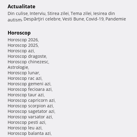
Actualitate
Din culise
Interviu
Stirea zilei
Tema zilei
Iesirea din
,
,
,
,
Despărţiri celebre
Vesti Bune
Covid-19
Pandemie
autism
,
,
,
,
Horoscop
Horoscop 2026
,
Horoscop 2025
,
Horoscop azi
,
Horoscop dragoste
,
Horoscop chinezesc
,
Astrologie
,
Horoscop lunar
,
Horoscop rac azi
,
Horoscop gemeni azi
,
Horoscop fecioara azi
,
Horoscop taur azi
,
Horoscop capricorn azi
,
Horoscop scorpion azi
,
Horoscop sagetator azi
,
Horoscop varsator azi
,
Horoscop pesti azi
,
Horoscop leu azi
,
Horoscop balanta azi
,