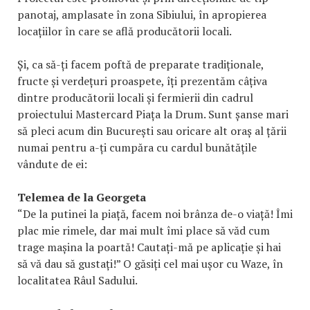
panotaj, amplasate în zona Sibiului, în apropierea
locațiilor în care se află producătorii locali.
Și, ca să-ți facem poftă de preparate tradiționale,
fructe și verdețuri proaspete, îți prezentăm câțiva
dintre producătorii locali și fermierii din cadrul
proiectului Mastercard Piața la Drum. Sunt șanse mari
să pleci acum din București sau oricare alt oraș al țării
numai pentru a-ți cumpăra cu cardul bunătățile
vândute de ei:
Telemea de la Georgeta
“De la putinei la piață, facem noi brânza de-o viață! Îmi
plac mie rimele, dar mai mult îmi place să văd cum
trage mașina la poartă! Cautați-mă pe aplicație și hai
să vă dau să gustați!” O găsiți cel mai ușor cu Waze, în
localitatea Râul Sadului.