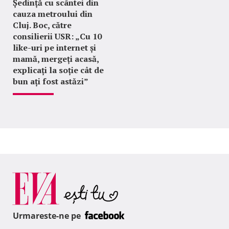
Ședință cu scântei din
cauza metroului din
Cluj. Boc, către
consilierii USR: „Cu 10
like-uri pe internet și
mamă, mergeți acasă,
explicați la soție cât de
bun ați fost astăzi”
Urmareste-ne pe