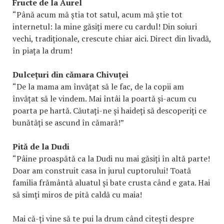
Fructe de la Aurel
“Până acum mă știa tot satul, acum mă știe tot
internetul: la mine găsiți mere cu cardul! Din soiuri
vechi, tradiționale, crescute chiar aici. Direct din livadă,
în piața la drum!
Dulcețuri din cămara Chivuței
“De la mama am învățat să le fac, de la copii am
învățat să le vindem. Mai întâi la poartă și-acum cu
poarta pe hartă. Căutați-ne și haideți să descoperiți ce
bunătăți se ascund în cămară!”
Pită de la Dudi
“Pâine proaspătă ca la Dudi nu mai găsiți în altă parte!
Doar am construit casa în jurul cuptorului! Toată
familia frământă aluatul și bate crusta când e gata. Hai
să simți miros de pită caldă cu maia!
Mai că-ți vine să te pui la drum când citești despre