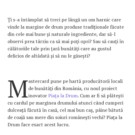
Ți s-a întâmplat să treci pe lângă un om harnic care
vinde la margine de drum produse tradiționale făcute
din cele mai bune și naturale ingrediente, dar să-l
observi prea târziu ca să mai poți opri? Sau să cauți în
călătoriile tale prin țară bunătăți care au gustul
delicios de altădată și să nu le găsești?
M
astercard pune pe hartă producătorii locali
de bunătăți din România, cu noul proiect
inovator
Piața la Drum
. Cum ar fi să plătești
cu cardul pe marginea drumului atunci când cumperi
dulceață făcută în casă, cel mai bun caș, pâine bătută
de coajă sau mere din soiuri românești vechi? Piața la
Drum face exact acest lucru.