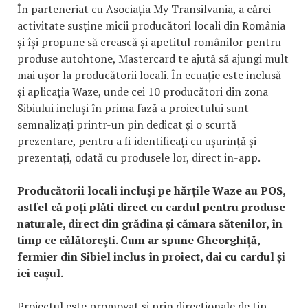
În parteneriat cu Asociația My Transilvania, a cărei
activitate susține micii producători locali din România
și își propune să crească și apetitul românilor pentru
produse autohtone, Mastercard te ajută să ajungi mult
mai ușor la producătorii locali. În ecuație este inclusă
și aplicația Waze, unde cei 10 producători din zona
Sibiului incluși în prima fază a proiectului sunt
semnalizați printr-un pin dedicat și o scurtă
prezentare, pentru a fi identificați cu ușurință și
prezentați, odată cu produsele lor, direct in-app.
Producătorii locali incluși pe hărțile Waze au POS,
astfel că poți plăti direct cu cardul pentru produse
naturale, direct din grădina și cămara sătenilor, în
timp ce călătorești. Cum ar spune Gheorghiță,
fermier din Sibiel inclus în proiect, dai cu cardul și
iei cașul.
Proiectul este promovat și prin direcționale de tip