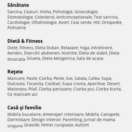
Sănătate
Sarcina
Ceaiuri
Inima
Psihologie
Ginecologie
,
,
,
,
,
Stomatologie
Colesterol
Anticonceptionale
Test sarcina
,
,
,
,
Cardiologie
Oftalmologie
Avort
Ceai verde
HIV
Ortopedie
,
,
,
,
,
,
Psihiatrie
Dietă & Fitness
Diete
Fitness
Dieta Dukan
Relaxare
Yoga
Intretinere
,
,
,
,
,
,
Aerobic
Exercitii abdomen
Nutritie
Dieta de slabit
Dieta
,
,
,
,
Silueta
Dieta ketogenica
Sala de acasa
disociata
,
,
,
Reţete
Mancare
Paste
Ciorba
Peste
Sos
Salata
Cafea
Supa
,
,
,
,
,
,
,
,
Dulceata
Tocanita
Cocktail
Supa crema
Aperitive
Desert
,
,
,
,
,
,
Maioneza
Pilaf
Ciorba perisoare
Ciorba pui
Ciorba burta
,
,
,
,
,
Ce mancam azi
Casă şi familie
Mobila bucatarie
Amenajari interioare
Mobila
Canapele
,
,
,
,
Dormitoare
Design interior
Parenting
Jurnal de mama
,
,
,
Gravide
Femei curajoase
Autism
singura
,
,
,