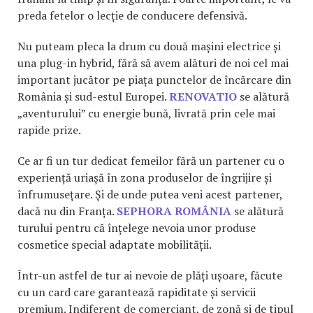
preda fetelor o lecție de conducere defensivă.
Nu puteam pleca la drum cu două mașini electrice și
una plug-in hybrid, fără să avem alături de noi cel mai
important jucător pe piața punctelor de încărcare din
România și sud-estul Europei.
RENOVATIO
se alătură
„aventurului” cu energie bună, livrată prin cele mai
rapide prize.
Ce ar fi un tur dedicat femeilor fără un partener cu o
experiență uriașă în zona produselor de îngrijire și
înfrumusețare. Și de unde putea veni acest partener,
dacă nu din Franța.
SEPHORA ROMÂNIA
se alătură
turului pentru că înțelege nevoia unor produse
cosmetice special adaptate mobilității.
Într-un astfel de tur ai nevoie de plăți ușoare, făcute
cu un card care garantează rapiditate și servicii
premium. Indiferent de comerciant, de zonă și de tipul