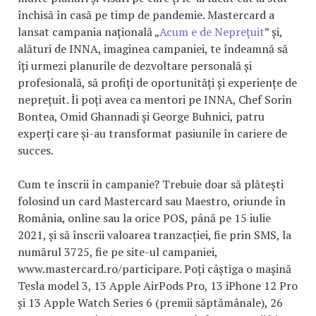
închisă în casă pe timp de pandemie. Mastercard a
lansat campania națională „
Acum e de Neprețuit
” și,
alături de INNA, imaginea campaniei, te îndeamnă să
îți urmezi planurile de dezvoltare personală și
profesională, să profiți de oportunități și experiențe de
neprețuit. Îi poți avea ca mentori pe INNA, Chef Sorin
Bontea, Omid Ghannadi și George Buhnici, patru
experți care și-au transformat pasiunile în cariere de
succes.
Cum te înscrii în campanie? Trebuie doar să plătești
folosind un card Mastercard sau Maestro, oriunde în
România, online sau la orice POS, până pe 15 iulie
2021, și să înscrii valoarea tranzacției, fie prin SMS, la
numărul 3725, fie pe site-ul campaniei,
www.mastercard.ro/participare. Poți câștiga o mașină
Tesla model 3, 13 Apple AirPods Pro, 13 iPhone 12 Pro
și 13 Apple Watch Series 6 (premii săptămânale), 26