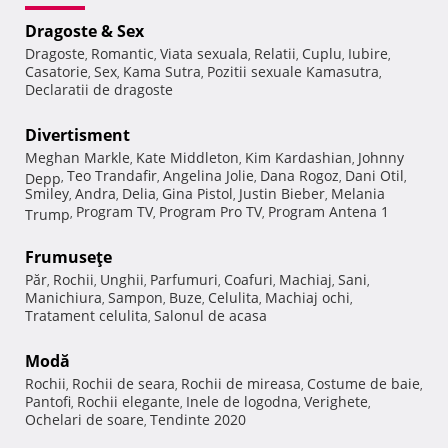
Dragoste & Sex
Dragoste
Romantic
Viata sexuala
Relatii
Cuplu
Iubire
,
,
,
,
,
,
Casatorie
Sex
Kama Sutra
Pozitii sexuale Kamasutra
,
,
,
,
Declaratii de dragoste
Divertisment
Meghan Markle
Kate Middleton
Kim Kardashian
Johnny
,
,
,
Teo Trandafir
Angelina Jolie
Dana Rogoz
Dani Otil
Depp
,
,
,
,
,
Smiley
Andra
Delia
Gina Pistol
Justin Bieber
Melania
,
,
,
,
,
Program TV
Program Pro TV
Program Antena 1
Trump
,
,
,
Frumuseţe
Păr
Rochii
Unghii
Parfumuri
Coafuri
Machiaj
Sani
,
,
,
,
,
,
,
Manichiura
Sampon
Buze
Celulita
Machiaj ochi
,
,
,
,
,
Tratament celulita
Salonul de acasa
,
Modă
Rochii
Rochii de seara
Rochii de mireasa
Costume de baie
,
,
,
,
Pantofi
Rochii elegante
Inele de logodna
Verighete
,
,
,
,
Ochelari de soare
Tendinte 2020
,