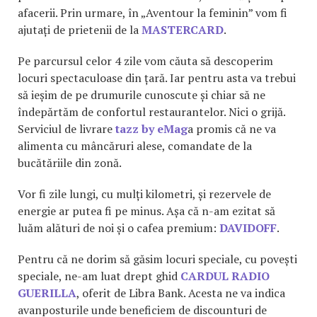
afacerii. Prin urmare, în „Aventour la feminin” vom fi
ajutați de prietenii de la
MASTERCARD
.
Pe parcursul celor 4 zile vom căuta să descoperim
locuri spectaculoase din țară. Iar pentru asta va trebui
să ieșim de pe drumurile cunoscute și chiar să ne
îndepărtăm de confortul restaurantelor. Nici o grijă.
Serviciul de livrare
tazz by eMag
a promis că ne va
alimenta cu mâncăruri alese, comandate de la
bucătăriile din zonă.
Vor fi zile lungi, cu mulți kilometri, și rezervele de
energie ar putea fi pe minus. Așa că n-am ezitat să
luăm alături de noi și o cafea premium:
DAVIDOFF
.
Pentru că ne dorim să găsim locuri speciale, cu povești
speciale, ne-am luat drept ghid
CARDUL RADIO
GUERILLA
, oferit de Libra Bank. Acesta ne va indica
avanposturile unde beneficiem de discounturi de