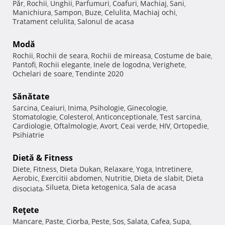
Păr
Rochii
Unghii
Parfumuri
Coafuri
Machiaj
Sani
,
,
,
,
,
,
,
Manichiura
Sampon
Buze
Celulita
Machiaj ochi
,
,
,
,
,
Tratament celulita
Salonul de acasa
,
Modă
Rochii
Rochii de seara
Rochii de mireasa
Costume de baie
,
,
,
,
Pantofi
Rochii elegante
Inele de logodna
Verighete
,
,
,
,
Ochelari de soare
Tendinte 2020
,
Sănătate
Sarcina
Ceaiuri
Inima
Psihologie
Ginecologie
,
,
,
,
,
Stomatologie
Colesterol
Anticonceptionale
Test sarcina
,
,
,
,
Cardiologie
Oftalmologie
Avort
Ceai verde
HIV
Ortopedie
,
,
,
,
,
,
Psihiatrie
Dietă & Fitness
Diete
Fitness
Dieta Dukan
Relaxare
Yoga
Intretinere
,
,
,
,
,
,
Aerobic
Exercitii abdomen
Nutritie
Dieta de slabit
Dieta
,
,
,
,
Silueta
Dieta ketogenica
Sala de acasa
disociata
,
,
,
Reţete
Mancare
Paste
Ciorba
Peste
Sos
Salata
Cafea
Supa
,
,
,
,
,
,
,
,