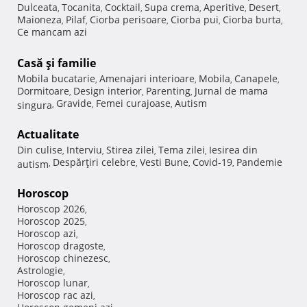
Dulceata
Tocanita
Cocktail
Supa crema
Aperitive
Desert
,
,
,
,
,
,
Maioneza
Pilaf
Ciorba perisoare
Ciorba pui
Ciorba burta
,
,
,
,
,
Ce mancam azi
Casă şi familie
Mobila bucatarie
Amenajari interioare
Mobila
Canapele
,
,
,
,
Dormitoare
Design interior
Parenting
Jurnal de mama
,
,
,
Gravide
Femei curajoase
Autism
singura
,
,
,
Actualitate
Din culise
Interviu
Stirea zilei
Tema zilei
Iesirea din
,
,
,
,
Despărţiri celebre
Vesti Bune
Covid-19
Pandemie
autism
,
,
,
,
Horoscop
Horoscop 2026
,
Horoscop 2025
,
Horoscop azi
,
Horoscop dragoste
,
Horoscop chinezesc
,
Astrologie
,
Horoscop lunar
,
Horoscop rac azi
,