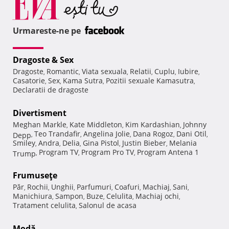
Urmareste-ne pe
Dragoste & Sex
Dragoste
Romantic
Viata sexuala
Relatii
Cuplu
Iubire
,
,
,
,
,
,
Casatorie
Sex
Kama Sutra
Pozitii sexuale Kamasutra
,
,
,
,
Declaratii de dragoste
Divertisment
Meghan Markle
Kate Middleton
Kim Kardashian
Johnny
,
,
,
Teo Trandafir
Angelina Jolie
Dana Rogoz
Dani Otil
Depp
,
,
,
,
,
Smiley
Andra
Delia
Gina Pistol
Justin Bieber
Melania
,
,
,
,
,
Program TV
Program Pro TV
Program Antena 1
Trump
,
,
,
Frumuseţe
Păr
Rochii
Unghii
Parfumuri
Coafuri
Machiaj
Sani
,
,
,
,
,
,
,
Manichiura
Sampon
Buze
Celulita
Machiaj ochi
,
,
,
,
,
Tratament celulita
Salonul de acasa
,
Modă