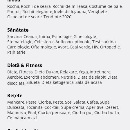
Rochii
Rochii de seara
Rochii de mireasa
Costume de baie
,
,
,
,
Pantofi
Rochii elegante
Inele de logodna
Verighete
,
,
,
,
Ochelari de soare
Tendinte 2020
,
Sănătate
Sarcina
Ceaiuri
Inima
Psihologie
Ginecologie
,
,
,
,
,
Stomatologie
Colesterol
Anticonceptionale
Test sarcina
,
,
,
,
Cardiologie
Oftalmologie
Avort
Ceai verde
HIV
Ortopedie
,
,
,
,
,
,
Psihiatrie
Dietă & Fitness
Diete
Fitness
Dieta Dukan
Relaxare
Yoga
Intretinere
,
,
,
,
,
,
Aerobic
Exercitii abdomen
Nutritie
Dieta de slabit
Dieta
,
,
,
,
Silueta
Dieta ketogenica
Sala de acasa
disociata
,
,
,
Reţete
Mancare
Paste
Ciorba
Peste
Sos
Salata
Cafea
Supa
,
,
,
,
,
,
,
,
Dulceata
Tocanita
Cocktail
Supa crema
Aperitive
Desert
,
,
,
,
,
,
Maioneza
Pilaf
Ciorba perisoare
Ciorba pui
Ciorba burta
,
,
,
,
,
Ce mancam azi