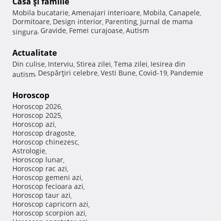
Casă şi familie
Mobila bucatarie
Amenajari interioare
Mobila
Canapele
,
,
,
,
Dormitoare
Design interior
Parenting
Jurnal de mama
,
,
,
Gravide
Femei curajoase
Autism
singura
,
,
,
Actualitate
Din culise
Interviu
Stirea zilei
Tema zilei
Iesirea din
,
,
,
,
Despărţiri celebre
Vesti Bune
Covid-19
Pandemie
autism
,
,
,
,
Horoscop
Horoscop 2026
,
Horoscop 2025
,
Horoscop azi
,
Horoscop dragoste
,
Horoscop chinezesc
,
Astrologie
,
Horoscop lunar
,
Horoscop rac azi
,
Horoscop gemeni azi
,
Horoscop fecioara azi
,
Horoscop taur azi
,
Horoscop capricorn azi
,
Horoscop scorpion azi
,