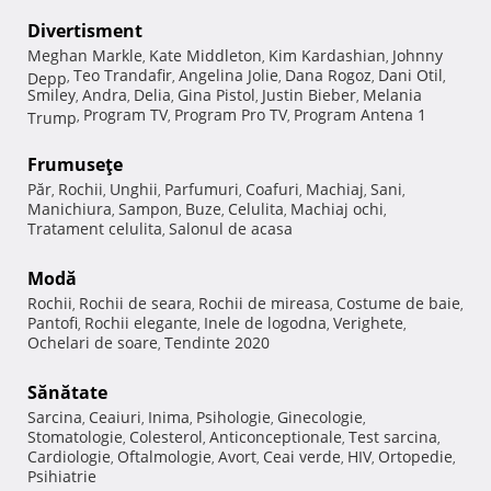
Divertisment
Meghan Markle
Kate Middleton
Kim Kardashian
Johnny
,
,
,
Teo Trandafir
Angelina Jolie
Dana Rogoz
Dani Otil
Depp
,
,
,
,
,
Smiley
Andra
Delia
Gina Pistol
Justin Bieber
Melania
,
,
,
,
,
Program TV
Program Pro TV
Program Antena 1
Trump
,
,
,
Frumuseţe
Păr
Rochii
Unghii
Parfumuri
Coafuri
Machiaj
Sani
,
,
,
,
,
,
,
Manichiura
Sampon
Buze
Celulita
Machiaj ochi
,
,
,
,
,
Tratament celulita
Salonul de acasa
,
Modă
Rochii
Rochii de seara
Rochii de mireasa
Costume de baie
,
,
,
,
Pantofi
Rochii elegante
Inele de logodna
Verighete
,
,
,
,
Ochelari de soare
Tendinte 2020
,
Sănătate
Sarcina
Ceaiuri
Inima
Psihologie
Ginecologie
,
,
,
,
,
Stomatologie
Colesterol
Anticonceptionale
Test sarcina
,
,
,
,
Cardiologie
Oftalmologie
Avort
Ceai verde
HIV
Ortopedie
,
,
,
,
,
,
Psihiatrie