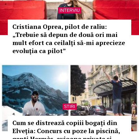
INTERVIU
Cristiana Oprea, pilot de raliu:
„Trebuie să depun de două ori mai
mult efort ca ceilalți să-mi aprecieze
evoluția ca pilot”
STIRI
Cum se distrează copiii bogați din
Elveția: Concurs cu poze la piscină,
genți Hermès, avioane private și