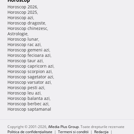
Horoscop
Horoscop 2026
,
Horoscop 2025
,
Horoscop azi
,
Horoscop dragoste
,
Horoscop chinezesc
,
Astrologie
,
Horoscop lunar
,
Horoscop rac azi
,
Horoscop gemeni azi
,
Horoscop fecioara azi
,
Horoscop taur azi
,
Horoscop capricorn azi
,
Horoscop scorpion azi
,
Horoscop sagetator azi
,
Horoscop varsator azi
,
Horoscop pesti azi
,
Horoscop leu azi
,
Horoscop balanta azi
,
Horoscop berbec azi
,
Horoscop saptamanal
Copyright © 2001-2026,
iMedia Plus Group
. Toate drepturile rezervate
Politica de confidențialitate
|
Termeni si conditii
|
Redacţia
|