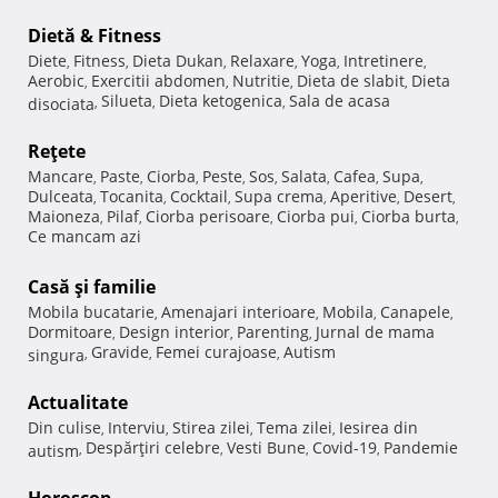
Dietă & Fitness
Diete
Fitness
Dieta Dukan
Relaxare
Yoga
Intretinere
,
,
,
,
,
,
Aerobic
Exercitii abdomen
Nutritie
Dieta de slabit
Dieta
,
,
,
,
Silueta
Dieta ketogenica
Sala de acasa
disociata
,
,
,
Reţete
Mancare
Paste
Ciorba
Peste
Sos
Salata
Cafea
Supa
,
,
,
,
,
,
,
,
Dulceata
Tocanita
Cocktail
Supa crema
Aperitive
Desert
,
,
,
,
,
,
Maioneza
Pilaf
Ciorba perisoare
Ciorba pui
Ciorba burta
,
,
,
,
,
Ce mancam azi
Casă şi familie
Mobila bucatarie
Amenajari interioare
Mobila
Canapele
,
,
,
,
Dormitoare
Design interior
Parenting
Jurnal de mama
,
,
,
Gravide
Femei curajoase
Autism
singura
,
,
,
Actualitate
Din culise
Interviu
Stirea zilei
Tema zilei
Iesirea din
,
,
,
,
Despărţiri celebre
Vesti Bune
Covid-19
Pandemie
autism
,
,
,
,