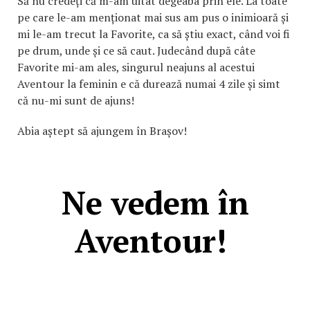
Să nu credeți că m-am uitat degeaba prin ele. La toate
pe care le-am menționat mai sus am pus o inimioară și
mi le-am trecut la Favorite, ca să știu exact, când voi fi
pe drum, unde și ce să caut. Judecând după câte
Favorite mi-am ales, singurul neajuns al acestui
Aventour la feminin e că durează numai 4 zile și simt
că nu-mi sunt de ajuns!
Abia aștept să ajungem în Brașov!
Ne vedem în
Aventour!