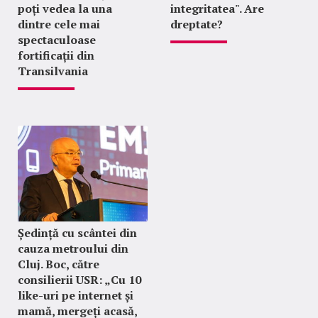
poți vedea la una
integritatea". Are
dintre cele mai
dreptate?
spectaculoase
fortificații din
Transilvania
Ședință cu scântei din
cauza metroului din
Cluj. Boc, către
consilierii USR: „Cu 10
like-uri pe internet și
mamă, mergeți acasă,