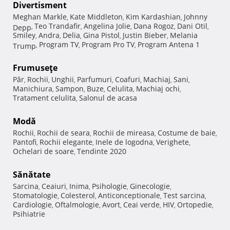
Divertisment
Meghan Markle
Kate Middleton
Kim Kardashian
Johnny
,
,
,
Teo Trandafir
Angelina Jolie
Dana Rogoz
Dani Otil
Depp
,
,
,
,
,
Smiley
Andra
Delia
Gina Pistol
Justin Bieber
Melania
,
,
,
,
,
Program TV
Program Pro TV
Program Antena 1
Trump
,
,
,
Frumuseţe
Păr
Rochii
Unghii
Parfumuri
Coafuri
Machiaj
Sani
,
,
,
,
,
,
,
Manichiura
Sampon
Buze
Celulita
Machiaj ochi
,
,
,
,
,
Tratament celulita
Salonul de acasa
,
Modă
Rochii
Rochii de seara
Rochii de mireasa
Costume de baie
,
,
,
,
Pantofi
Rochii elegante
Inele de logodna
Verighete
,
,
,
,
Ochelari de soare
Tendinte 2020
,
Sănătate
Sarcina
Ceaiuri
Inima
Psihologie
Ginecologie
,
,
,
,
,
Stomatologie
Colesterol
Anticonceptionale
Test sarcina
,
,
,
,
Cardiologie
Oftalmologie
Avort
Ceai verde
HIV
Ortopedie
,
,
,
,
,
,
Psihiatrie