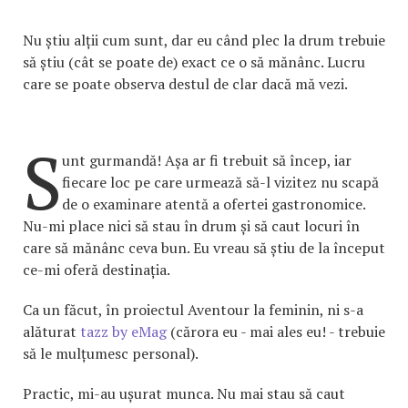
Nu știu alții cum sunt, dar eu când plec la drum trebuie
să știu (cât se poate de) exact ce o să mănânc. Lucru
care se poate observa destul de clar dacă mă vezi.
S
unt gurmandă! Așa ar fi trebuit să încep, iar
fiecare loc pe care urmează să-l vizitez nu scapă
de o examinare atentă a ofertei gastronomice.
Nu-mi place nici să stau în drum și să caut locuri în
care să mănânc ceva bun. Eu vreau să știu de la început
ce-mi oferă destinația.
Ca un făcut, în proiectul Aventour la feminin, ni s-a
alăturat
tazz by eMag
(cărora eu - mai ales eu! - trebuie
să le mulțumesc personal).
Practic, mi-au ușurat munca. Nu mai stau să caut