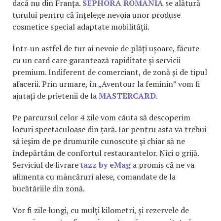
dacă nu din Franța.
SEPHORA ROMÂNIA
se alătură
turului pentru că înțelege nevoia unor produse
cosmetice special adaptate mobilității.
Într-un astfel de tur ai nevoie de plăți ușoare, făcute
cu un card care garantează rapiditate și servicii
premium. Indiferent de comerciant, de zonă și de tipul
afacerii. Prin urmare, în „Aventour la feminin” vom fi
ajutați de prietenii de la
MASTERCARD
.
Pe parcursul celor 4 zile vom căuta să descoperim
locuri spectaculoase din țară. Iar pentru asta va trebui
să ieșim de pe drumurile cunoscute și chiar să ne
îndepărtăm de confortul restaurantelor. Nici o grijă.
Serviciul de livrare
tazz by eMag
a promis că ne va
alimenta cu mâncăruri alese, comandate de la
bucătăriile din zonă.
Vor fi zile lungi, cu mulți kilometri, și rezervele de