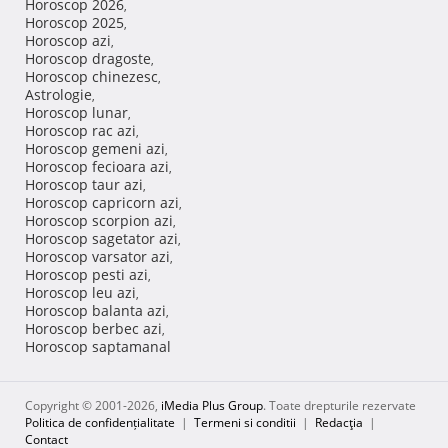
Horoscop 2026
,
Horoscop 2025
,
Horoscop azi
,
Horoscop dragoste
,
Horoscop chinezesc
,
Astrologie
,
Horoscop lunar
,
Horoscop rac azi
,
Horoscop gemeni azi
,
Horoscop fecioara azi
,
Horoscop taur azi
,
Horoscop capricorn azi
,
Horoscop scorpion azi
,
Horoscop sagetator azi
,
Horoscop varsator azi
,
Horoscop pesti azi
,
Horoscop leu azi
,
Horoscop balanta azi
,
Horoscop berbec azi
,
Horoscop saptamanal
Copyright © 2001-2026,
iMedia Plus Group
. Toate drepturile rezervate
Politica de confidențialitate
|
Termeni si conditii
|
Redacţia
|
Contact