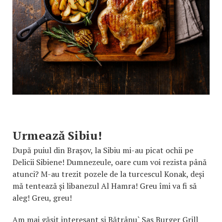
Urmează Sibiu!
După puiul din Brașov, la Sibiu mi-au picat ochii pe
Delicii Sibiene! Dumnezeule, oare cum voi rezista până
atunci? M-au trezit pozele de la turcescul Konak, deși
mă tentează și libanezul Al Hamra! Greu îmi va fi să
aleg! Greu, greu!
Am mai găsit interesant și Bătrânu` Sas Burger Grill