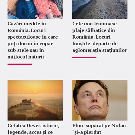
Cazări inedite în
Cele mai frumoase
România. Locuri
plaje sălbatice din
spectaculoase în care
România. Locuri
poți dormi în copac,
liniștite, departe de
sub stele sau în
aglomerația stațiunilor
mijlocul naturii
Cetatea Devei: istorie,
Elon, supărat pe Nolan:
legende, acces și ce
"şi-a pierdut