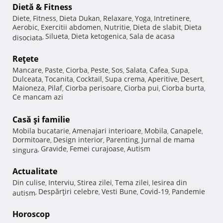
Dietă & Fitness
Diete
Fitness
Dieta Dukan
Relaxare
Yoga
Intretinere
,
,
,
,
,
,
Aerobic
Exercitii abdomen
Nutritie
Dieta de slabit
Dieta
,
,
,
,
Silueta
Dieta ketogenica
Sala de acasa
disociata
,
,
,
Reţete
Mancare
Paste
Ciorba
Peste
Sos
Salata
Cafea
Supa
,
,
,
,
,
,
,
,
Dulceata
Tocanita
Cocktail
Supa crema
Aperitive
Desert
,
,
,
,
,
,
Maioneza
Pilaf
Ciorba perisoare
Ciorba pui
Ciorba burta
,
,
,
,
,
Ce mancam azi
Casă şi familie
Mobila bucatarie
Amenajari interioare
Mobila
Canapele
,
,
,
,
Dormitoare
Design interior
Parenting
Jurnal de mama
,
,
,
Gravide
Femei curajoase
Autism
singura
,
,
,
Actualitate
Din culise
Interviu
Stirea zilei
Tema zilei
Iesirea din
,
,
,
,
Despărţiri celebre
Vesti Bune
Covid-19
Pandemie
autism
,
,
,
,
Horoscop