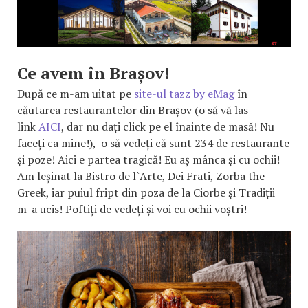
Ce avem în Brașov!
După ce m-am uitat pe
site-ul tazz by eMag
în
căutarea restaurantelor din Brașov (o să vă las
link
AICI
, dar nu dați click pe el înainte de masă! Nu
faceți ca mine!), o să vedeți că sunt 234 de restaurante
și poze! Aici e partea tragică! Eu aș mânca și cu ochii!
Am leșinat la Bistro de l`Arte, Dei Frati, Zorba the
Greek, iar puiul fript din poza de la Ciorbe și Tradiții
m-a ucis! Poftiți de vedeți și voi cu ochii voștri!