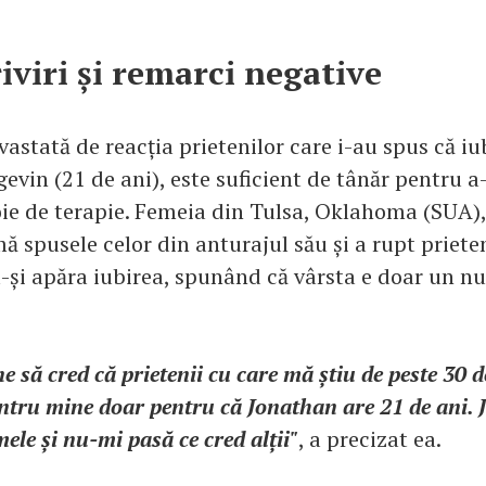
iviri și remarci negative
astată de reacția prietenilor care i-au spus că iub
vin (21 de ani), este suficient de tânăr pentru a-i
oie de terapie. Femeia din Tulsa, Oklahoma (SUA),
ă spusele celor din anturajul său și a rupt priete
a-și apăra iubirea, spunând că vârsta e doar un nu
e să cred că prietenii cu care mă știu de peste 30 d
ntru mine doar pentru că Jonathan are 21 de ani. 
mele și nu-mi pasă ce cred alții"
, a precizat ea.