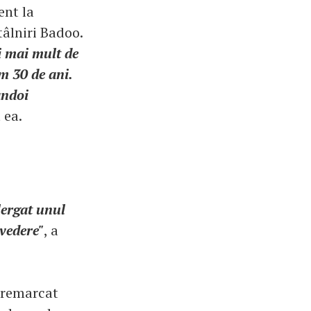
ent la
tâlniri Badoo.
i mai mult de
m 30 de ani.
ândoi
 ea.
lergat unul
 vedere"
, a
 remarcat