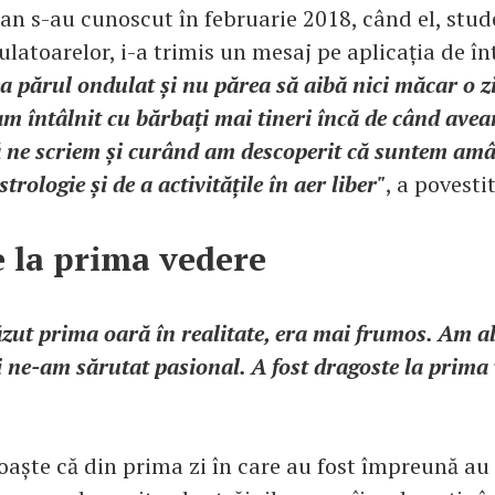
an s-au cunoscut în februarie 2018, când el, stud
ulatoarelor, i-a trimis un mesaj pe aplicația de în
a părul ondulat și nu părea să aibă nici măcar o z
m întâlnit cu bărbați mai tineri încă de când avea
 ne scriem și curând am descoperit că suntem am
trologie și de a activitățile în aer liber"
, a povestit
 la prima vedere
zut prima oară în realitate, era mai frumos. Am a
și ne-am sărutat pasional. A fost dragoste la prima
aște că din prima zi în care au fost împreună au