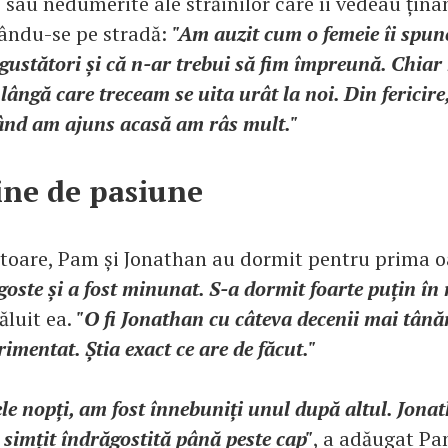
le sau nedumerite ale străinilor care îi vedeau țin
ându-se pe stradă:
"Am auzit cum o femeie îi spune
gustători și că n-ar trebui să fim împreună. Chiar
lângă care treceam se uita urât la noi. Din fericire
când am ajuns acasă am râs mult."
ine de pasiune
toare, Pam și Jonathan au dormit pentru prima o
oste și a fost minunat. S-a dormit foarte puțin în
ăluit ea.
"O fi Jonathan cu câteva decenii mai tână
imentat. Știa exact ce are de făcut."
e nopți, am fost înnebuniți unul după altul. Jonat
simțit îndrăgostită până peste cap"
, a adăugat Pa