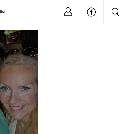
Nu ai cont?
Inregistreaza-
UM