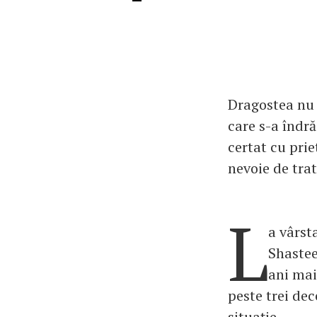
Dragostea nu 
care s-a îndr
certat cu prie
nevoie de tra
L
a vârst
Shastee
ani mai 
peste trei dec
situație.