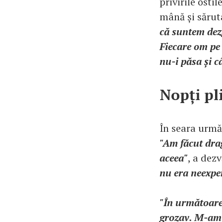
privirile osti
mână și sărut
că suntem dez
Fiecare om pe 
nu-i păsa și 
Nopți pl
În seara urmă
"Am făcut drag
aceea"
, a dezv
nu era neexper
"În următoarel
grozav. M-am 