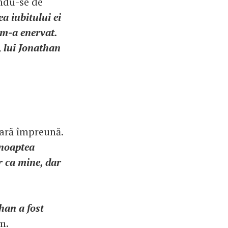
ându-se de
a iubitului ei
 m-a enervat.
, lui Jonathan
ară împreună.
 noaptea
r ca mine, dar
han a fost
m.