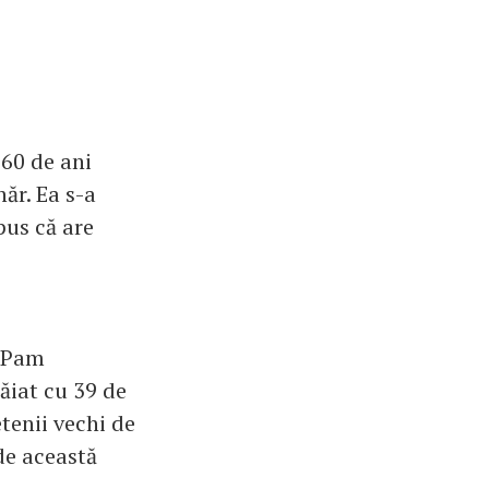
 60 de ani
ăr. Ea s-a
spus că are
, Pam
băiat cu 39 de
etenii vechi de
 de această