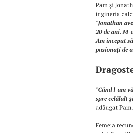
Pam și Jonath
ingineria calc
"Jonathan ave
20 de ani. M-a
Am început să
pasionați de as
Dragoste
"Când l-am vă
spre celălalt 
adăugat Pam.
Femeia recuno