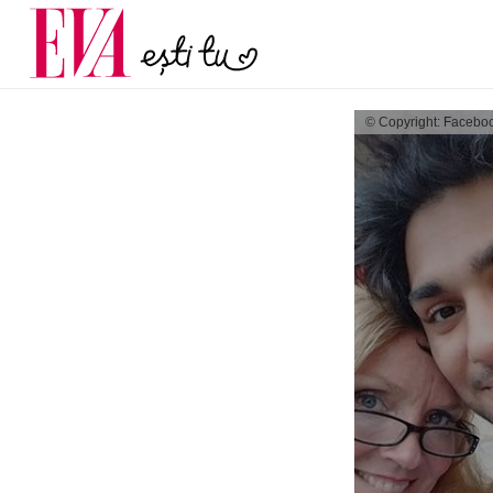
menopauză și când ar t
Carieră
la medic
Actualitate
© Copyright: Facebo