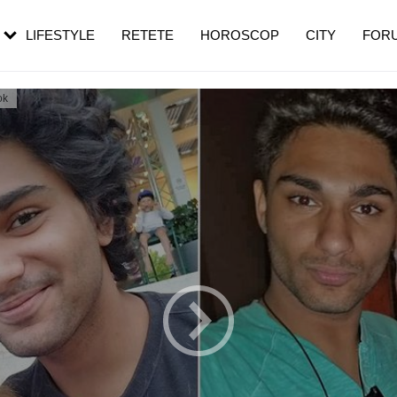
rebui să mergi
și 60 de ani. De ce te trezești mai des
pe măsură ce înaintezi în vârstă
LIFESTYLE
RETETE
HOROSCOP
CITY
FOR
ok