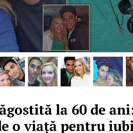
gostită la 60 de ani:
de o viață pentru iubi