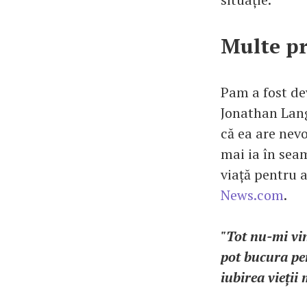
Multe pr
Pam a fost dev
Jonathan Lange
că ea are nev
mai ia în seam
viață pentru 
News.com
.
"Tot nu-mi vin
pot bucura pe
iubirea vieții 