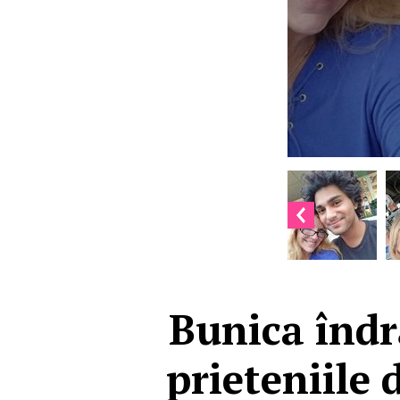
Bunica îndră
prieteniile 