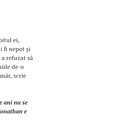
itul ei,
 fi nepot și
 a refuzat să
niile de-o
măr, scrie
e ani nu se
Jonathan e