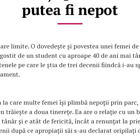
putea fi nepot
are limite. O dovedește și povestea unei femei de
ăgostit de un student cu aproape 40 de ani mai tân
tenele pe care le știa de trei decenii fiindcă i-au 
tament.
a la care multe femei își plimbă nepoții prin parc
n trăiește a doua tinerețe. Ea are o relație cu un 
tânăr și e atât de fericită, încât a renunțat la pri
enii după ce apropiații săi s-au declarat oripilați