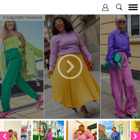
Inregistreaza
© Copyright: Facebook