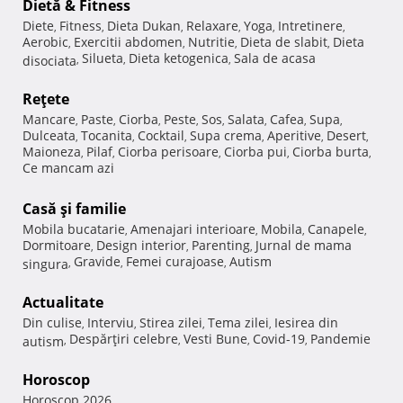
Dietă & Fitness
Diete
Fitness
Dieta Dukan
Relaxare
Yoga
Intretinere
,
,
,
,
,
,
Aerobic
Exercitii abdomen
Nutritie
Dieta de slabit
Dieta
,
,
,
,
Silueta
Dieta ketogenica
Sala de acasa
disociata
,
,
,
Reţete
Mancare
Paste
Ciorba
Peste
Sos
Salata
Cafea
Supa
,
,
,
,
,
,
,
,
Dulceata
Tocanita
Cocktail
Supa crema
Aperitive
Desert
,
,
,
,
,
,
Maioneza
Pilaf
Ciorba perisoare
Ciorba pui
Ciorba burta
,
,
,
,
,
Ce mancam azi
Casă şi familie
Mobila bucatarie
Amenajari interioare
Mobila
Canapele
,
,
,
,
Dormitoare
Design interior
Parenting
Jurnal de mama
,
,
,
Gravide
Femei curajoase
Autism
singura
,
,
,
Actualitate
Din culise
Interviu
Stirea zilei
Tema zilei
Iesirea din
,
,
,
,
Despărţiri celebre
Vesti Bune
Covid-19
Pandemie
autism
,
,
,
,
Horoscop
Horoscop 2026
,