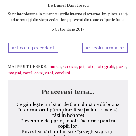
De
Daniel Dumitrescu
Sunt întotdeauna la curent cu știrile interne și externe. Îmi place să vă
aduc noutăți din viața vedetelor și povești din toate colțurile lumii.
3 Octombrie 2017
articolul precedent
articolul urmator
MAI MULT DESPRE:
munca
,
serviciu
,
pui
,
foto
,
fotografii
,
poze
,
imagini
,
catel
,
caini
,
viral
,
catelusi
Pe aceeasi tema...
Ce gândeşte un băiat de 6 ani după ce dă buzna
în dormitorul părinţilor: Reacţia lui te face să
râzi în hohote!
7 exemple de părinţi cool: Fac orice pentru
copiii lor!
Povestea bărbatului care îşi veghează soţia