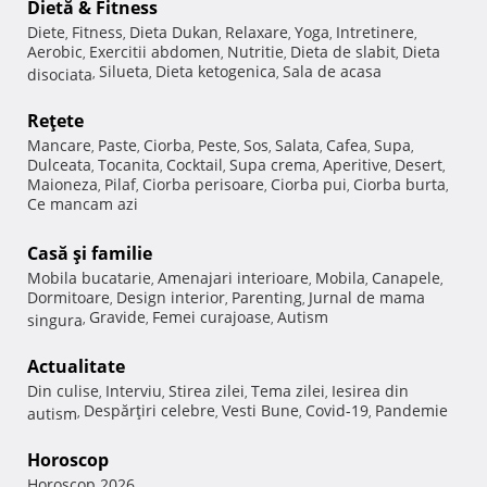
Dietă & Fitness
Diete
Fitness
Dieta Dukan
Relaxare
Yoga
Intretinere
,
,
,
,
,
,
Aerobic
Exercitii abdomen
Nutritie
Dieta de slabit
Dieta
,
,
,
,
Silueta
Dieta ketogenica
Sala de acasa
disociata
,
,
,
Reţete
Mancare
Paste
Ciorba
Peste
Sos
Salata
Cafea
Supa
,
,
,
,
,
,
,
,
Dulceata
Tocanita
Cocktail
Supa crema
Aperitive
Desert
,
,
,
,
,
,
Maioneza
Pilaf
Ciorba perisoare
Ciorba pui
Ciorba burta
,
,
,
,
,
Ce mancam azi
Casă şi familie
Mobila bucatarie
Amenajari interioare
Mobila
Canapele
,
,
,
,
Dormitoare
Design interior
Parenting
Jurnal de mama
,
,
,
Gravide
Femei curajoase
Autism
singura
,
,
,
Actualitate
Din culise
Interviu
Stirea zilei
Tema zilei
Iesirea din
,
,
,
,
Despărţiri celebre
Vesti Bune
Covid-19
Pandemie
autism
,
,
,
,
Horoscop
Horoscop 2026
,