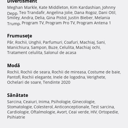
Divertisment
Meghan Markle
Kate Middleton
Kim Kardashian
Johnny
,
,
,
Teo Trandafir
Angelina Jolie
Dana Rogoz
Dani Otil
Depp
,
,
,
,
,
Smiley
Andra
Delia
Gina Pistol
Justin Bieber
Melania
,
,
,
,
,
Program TV
Program Pro TV
Program Antena 1
Trump
,
,
,
Frumuseţe
Păr
Rochii
Unghii
Parfumuri
Coafuri
Machiaj
Sani
,
,
,
,
,
,
,
Manichiura
Sampon
Buze
Celulita
Machiaj ochi
,
,
,
,
,
Tratament celulita
Salonul de acasa
,
Modă
Rochii
Rochii de seara
Rochii de mireasa
Costume de baie
,
,
,
,
Pantofi
Rochii elegante
Inele de logodna
Verighete
,
,
,
,
Ochelari de soare
Tendinte 2020
,
Sănătate
Sarcina
Ceaiuri
Inima
Psihologie
Ginecologie
,
,
,
,
,
Stomatologie
Colesterol
Anticonceptionale
Test sarcina
,
,
,
,
Cardiologie
Oftalmologie
Avort
Ceai verde
HIV
Ortopedie
,
,
,
,
,
,
Psihiatrie