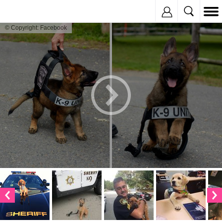
Inregistreaza
© Copyright: Facebook