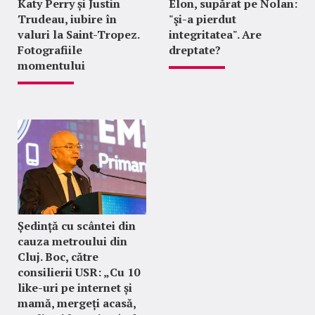
Katy Perry și Justin
Elon, supărat pe Nolan:
Trudeau, iubire în
"şi-a pierdut
valuri la Saint-Tropez.
integritatea". Are
Fotografiile
dreptate?
momentului
Ședință cu scântei din
cauza metroului din
Cluj. Boc, către
consilierii USR: „Cu 10
like-uri pe internet și
mamă, mergeți acasă,