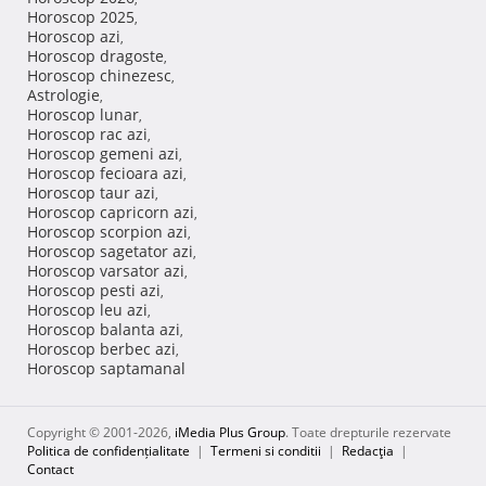
Horoscop 2025
,
Horoscop azi
,
Horoscop dragoste
,
Horoscop chinezesc
,
Astrologie
,
Horoscop lunar
,
Horoscop rac azi
,
Horoscop gemeni azi
,
Horoscop fecioara azi
,
Horoscop taur azi
,
Horoscop capricorn azi
,
Horoscop scorpion azi
,
Horoscop sagetator azi
,
Horoscop varsator azi
,
Horoscop pesti azi
,
Horoscop leu azi
,
Horoscop balanta azi
,
Horoscop berbec azi
,
Horoscop saptamanal
Copyright © 2001-2026,
iMedia Plus Group
. Toate drepturile rezervate
Politica de confidențialitate
|
Termeni si conditii
|
Redacţia
|
Contact