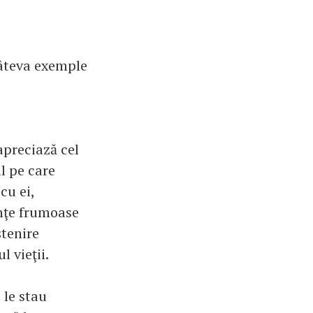
 câteva exemple
apreciază cel
l pe care
cu ei,
nţe frumoase
ştenire
l vieţii.
 le stau