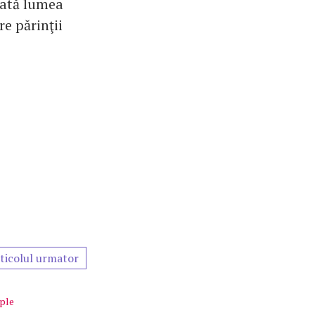
toată lumea
e părinţii
ticolul urmator
ple