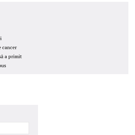
i
e cancer
să a primit
pus