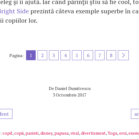
eleg şi îi ajută. Iar când părinţii ştiu să fie cool, 
Bright Side
prezintă câteva exemple superbe în car
i copiilor lor.
1
2
3
4
5
6
7
8
Pagina:
De
Daniel Dumitrescu
3 Octombrie 2017
dent
ar
:
copil
,
copii
,
parinti
,
disney
,
papusa
,
viral
,
divertisment
,
Yoga
,
eroi
,
exem