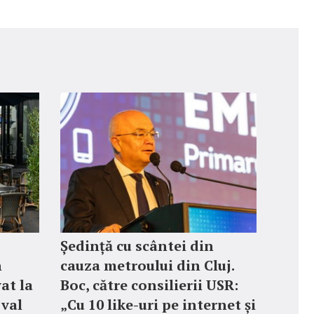
Ședință cu scântei din
n
cauza metroului din Cluj.
at la
Boc, către consilierii USR:
 val
„Cu 10 like-uri pe internet și