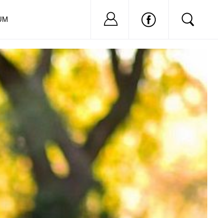
Nu ai cont?
Inregistreaza-
UM