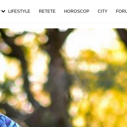
rezești mai des
Cât durează, cum te pregătești și cât
i în vârstă
de dureroasă este investigația
LIFESTYLE
RETETE
HOROSCOP
CITY
FOR