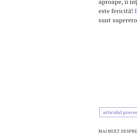
aproape, îi înţ
este fericită!
sunt supereroi
articolul prece
MAI MULT DESPRE