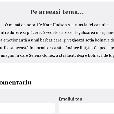
Pe aceeasi tema...
O mamă de nota 10: Kate Hudson s-a tuns la fel ca fiul ei
Între durere şi plăcere: 5 vedete care cer legalizarea marijuane
a emoţionantă a unui bărbat care îşi veghează soţia bolnavă d
at fosta nevastă în dormitor ca să mănânce liniştit. Ce pedeap
 imagini în care Selena Gomez a strălucit, deşi e bolnavă de lu
comentariu
Emailul tau