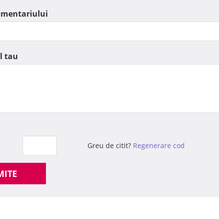
omentariului
l tau
Greu de citit?
Regenerare cod
MITE