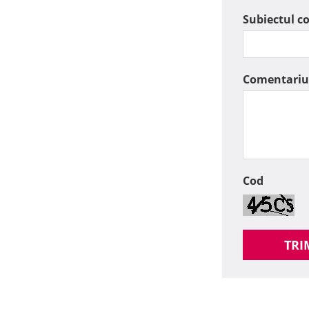
Subiectul c
Comentariu
Cod
TRI