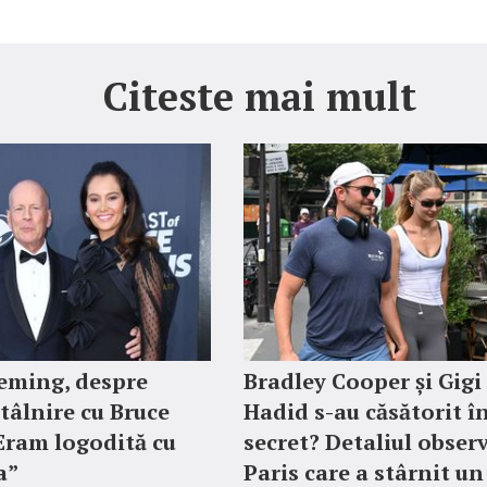
Citeste mai mult
ming, despre
Bradley Cooper și Gigi
tâlnire cu Bruce
Hadid s-au căsătorit î
„Eram logodită cu
secret? Detaliul observ
a”
Paris care a stârnit un