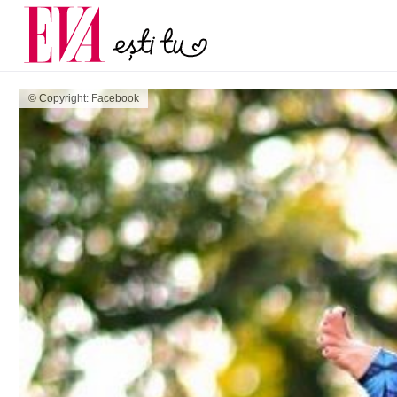
și 60 de ani. De ce te t
Carieră
pe măsură ce înaintez
Actualitate
© Copyright: Facebook