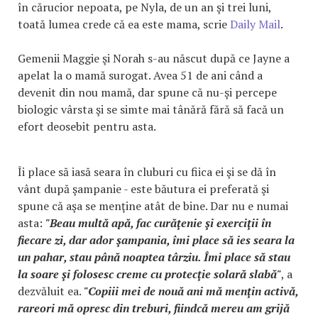
în cărucior nepoata, pe Nyla, de un an şi trei luni,
toată lumea crede că ea este mama, scrie
Daily Mail
.
Gemenii Maggie şi Norah s-au născut după ce Jayne a
apelat la o mamă surogat. Avea 51 de ani când a
devenit din nou mamă, dar spune că nu-şi percepe
biologic vârsta şi se simte mai tânără fără să facă un
efort deosebit pentru asta.
Îi place să iasă seara în cluburi cu fiica ei şi se dă în
vânt după şampanie - este băutura ei preferată şi
spune că aşa se menţine atât de bine. Dar nu e numai
asta:
"Beau multă apă, fac curăţenie şi exerciţii în
fiecare zi, dar ador şampania, îmi place să ies seara la
un pahar, stau până noaptea târziu. Îmi place să stau
la soare şi folosesc creme cu protecţie solară slabă"
, a
dezvăluit ea.
"Copiii mei de nouă ani mă menţin activă,
rareori mă opresc din treburi, fiindcă mereu am grijă