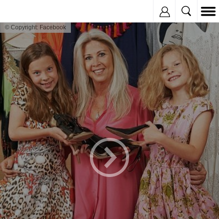
Inregistreaza
© Copyright: Facebook