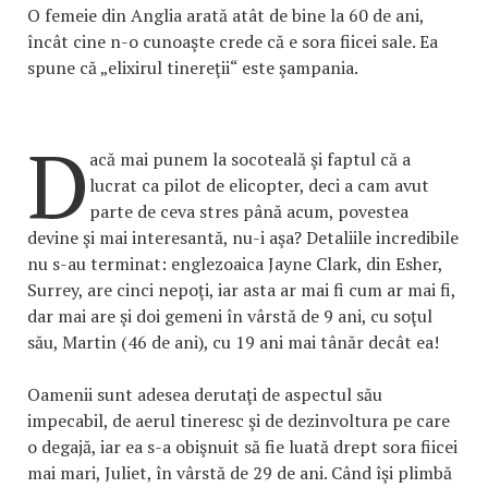
O femeie din Anglia arată atât de bine la 60 de ani,
încât cine n-o cunoaşte crede că e sora fiicei sale. Ea
spune că „elixirul tinereţii“ este şampania.
D
acă mai punem la socoteală şi faptul că a
lucrat ca pilot de elicopter, deci a cam avut
parte de ceva stres până acum, povestea
devine şi mai interesantă, nu-i aşa? Detaliile incredibile
nu s-au terminat: englezoaica Jayne Clark, din Esher,
Surrey, are cinci nepoţi, iar asta ar mai fi cum ar mai fi,
dar mai are şi doi gemeni în vârstă de 9 ani, cu soţul
său, Martin (46 de ani), cu 19 ani mai tânăr decât ea!
Oamenii sunt adesea derutaţi de aspectul său
impecabil, de aerul tineresc şi de dezinvoltura pe care
o degajă, iar ea s-a obişnuit să fie luată drept sora fiicei
mai mari, Juliet, în vârstă de 29 de ani. Când îşi plimbă