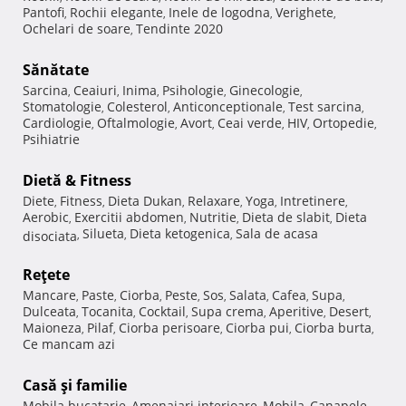
Pantofi
Rochii elegante
Inele de logodna
Verighete
,
,
,
,
Ochelari de soare
Tendinte 2020
,
Sănătate
Sarcina
Ceaiuri
Inima
Psihologie
Ginecologie
,
,
,
,
,
Stomatologie
Colesterol
Anticonceptionale
Test sarcina
,
,
,
,
Cardiologie
Oftalmologie
Avort
Ceai verde
HIV
Ortopedie
,
,
,
,
,
,
Psihiatrie
Dietă & Fitness
Diete
Fitness
Dieta Dukan
Relaxare
Yoga
Intretinere
,
,
,
,
,
,
Aerobic
Exercitii abdomen
Nutritie
Dieta de slabit
Dieta
,
,
,
,
Silueta
Dieta ketogenica
Sala de acasa
disociata
,
,
,
Reţete
Mancare
Paste
Ciorba
Peste
Sos
Salata
Cafea
Supa
,
,
,
,
,
,
,
,
Dulceata
Tocanita
Cocktail
Supa crema
Aperitive
Desert
,
,
,
,
,
,
Maioneza
Pilaf
Ciorba perisoare
Ciorba pui
Ciorba burta
,
,
,
,
,
Ce mancam azi
Casă şi familie
Mobila bucatarie
Amenajari interioare
Mobila
Canapele