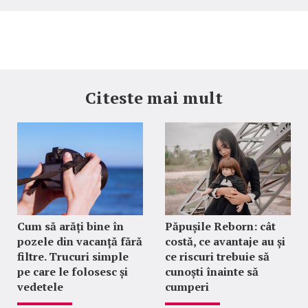
Citeste mai mult
Cum să arăți bine în
Păpușile Reborn: cât
pozele din vacanță fără
costă, ce avantaje au și
filtre. Trucuri simple
ce riscuri trebuie să
pe care le folosesc și
cunoști înainte să
vedetele
cumperi