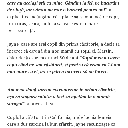
care au acelaşi stil ca mine. Gândim la fel, ne bucurăm
de viaţă, iar vârsta nu este o barieră pentru noi"
, a
explicat ea, adăugând că-i place să-şi mai facă de cap şi
prin oraş, seara, cu fiica sa, care este o mare
petrecăreaţă.
Jayne, care are trei copii din prima căsătorie, a decis să
încerce să devină din nou mamă cu soţul ei, Martin,
chiar dacă ea avea atunci 50 de ani.
"Soţul meu nu avea
copii când ne-am căsătorit, şi pentru că eram cu 14 ani
mai mare ca el, mi se părea incorect să nu încerc.
Am avut două sarcini extrauterine în prima căsnicie,
aşa că singura soluţie a fost să apelăm la o mamă
surogat"
, a povestit ea.
Cuplul a călătorit în California, unde locuia femeia
care a dus sarcina la bun sfârşit. Jayne recunoaşte că