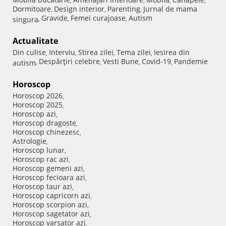
,
,
,
,
Dormitoare
Design interior
Parenting
Jurnal de mama
,
,
,
Gravide
Femei curajoase
Autism
singura
,
,
,
Actualitate
Din culise
Interviu
Stirea zilei
Tema zilei
Iesirea din
,
,
,
,
Despărţiri celebre
Vesti Bune
Covid-19
Pandemie
autism
,
,
,
,
Horoscop
Horoscop 2026
,
Horoscop 2025
,
Horoscop azi
,
Horoscop dragoste
,
Horoscop chinezesc
,
Astrologie
,
Horoscop lunar
,
Horoscop rac azi
,
Horoscop gemeni azi
,
Horoscop fecioara azi
,
Horoscop taur azi
,
Horoscop capricorn azi
,
Horoscop scorpion azi
,
Horoscop sagetator azi
,
Horoscop varsator azi
,