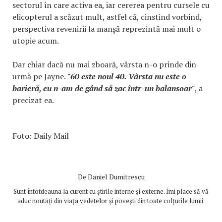
sectorul în care activa ea, iar cererea pentru cursele cu
elicopterul a scăzut mult, astfel că, cinstind vorbind,
perspectiva revenirii la manşă reprezintă mai mult o
utopie acum.
Dar chiar dacă nu mai zboară, vârsta n-o prinde din
urmă pe Jayne.
"60 este noul 40. Vârsta nu este o
barieră, eu n-am de gând să zac într-un balansoar"
, a
precizat ea.
Foto: Daily Mail
De
Daniel Dumitrescu
Sunt întotdeauna la curent cu știrile interne și externe. Îmi place să vă
aduc noutăți din viața vedetelor și povești din toate colțurile lumii.