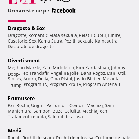
Urmareste-ne pe
Dragoste & Sex
Dragoste
Romantic
Viata sexuala
Relatii
Cuplu
Iubire
,
,
,
,
,
,
Casatorie
Sex
Kama Sutra
Pozitii sexuale Kamasutra
,
,
,
,
Declaratii de dragoste
Divertisment
Meghan Markle
Kate Middleton
Kim Kardashian
Johnny
,
,
,
Teo Trandafir
Angelina Jolie
Dana Rogoz
Dani Otil
Depp
,
,
,
,
,
Smiley
Andra
Delia
Gina Pistol
Justin Bieber
Melania
,
,
,
,
,
Program TV
Program Pro TV
Program Antena 1
Trump
,
,
,
Frumuseţe
Păr
Rochii
Unghii
Parfumuri
Coafuri
Machiaj
Sani
,
,
,
,
,
,
,
Manichiura
Sampon
Buze
Celulita
Machiaj ochi
,
,
,
,
,
Tratament celulita
Salonul de acasa
,
Modă
Rochii
Rochii de seara
Rochii de mireasa
Costume de baie
,
,
,
,