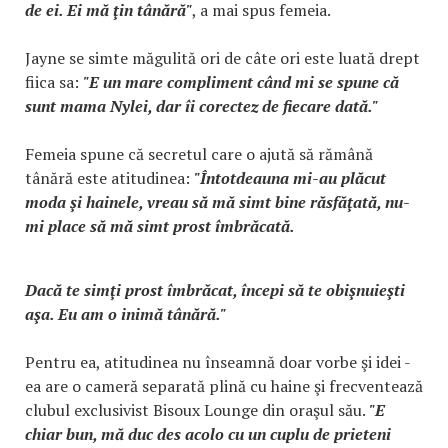
de ei. Ei mă ţin tânără"
, a mai spus femeia.
Jayne se simte măgulită ori de câte ori este luată drept
fiica sa:
"E un mare compliment când mi se spune că
sunt mama Nylei, dar îi corectez de fiecare dată."
Femeia spune că secretul care o ajută să rămână
tânără este atitudinea:
"Întotdeauna mi-au plăcut
moda şi hainele, vreau să mă simt bine răsfăţată, nu-
mi place să mă simt prost îmbrăcată.
Dacă te simţi prost îmbrăcat, începi să te obişnuieşti
aşa. Eu am o inimă tânără."
Pentru ea, atitudinea nu înseamnă doar vorbe şi idei -
ea are o cameră separată plină cu haine şi frecventează
clubul exclusivist Bisoux Lounge din oraşul său.
"E
chiar bun, mă duc des acolo cu un cuplu de prieteni