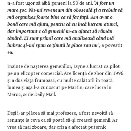
n-a fost uşor să aibă gemeni la 50 de ani.
"A fost un
mare şoc. Nu-mi reveneam din oboseală şi a trebuit să
mă organizez foarte bine ca să fac faţă. Am avut o
bonă care mă ajuta, pentru că eu încă lucram atunci,
dar important e că gemenii m-au ajutat să rămân
tânără. Ei sunt primii care mă analizează când mă
îmbrac şi-mi spun ce ţinută le place sau nu"
, a povestit
ea.
Înainte de naşterea gemenilor, Jayne a lucrat ca pilot
pe un elicopter comercial. Are licenţă de zbor din 1996
şi a dus viaţă frumoasă, cu multe călătorii în toată
lumea şi aşa l-a cunoscut pe Martin, care lucra în
Maroc, scrie Daily Mail.
Deşi i-ar plăcea să mai profeseze, a fost nevoită să
renunţe la ceva ca să poată să-şi crească gemenii. Ar
vrea să mai zboare, dar criza a afectat puternic