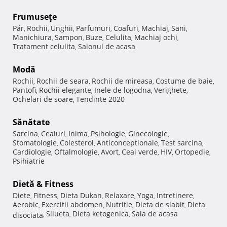
Frumuseţe
Păr
Rochii
Unghii
Parfumuri
Coafuri
Machiaj
Sani
,
,
,
,
,
,
,
Manichiura
Sampon
Buze
Celulita
Machiaj ochi
,
,
,
,
,
Tratament celulita
Salonul de acasa
,
Modă
Rochii
Rochii de seara
Rochii de mireasa
Costume de baie
,
,
,
,
Pantofi
Rochii elegante
Inele de logodna
Verighete
,
,
,
,
Ochelari de soare
Tendinte 2020
,
Sănătate
Sarcina
Ceaiuri
Inima
Psihologie
Ginecologie
,
,
,
,
,
Stomatologie
Colesterol
Anticonceptionale
Test sarcina
,
,
,
,
Cardiologie
Oftalmologie
Avort
Ceai verde
HIV
Ortopedie
,
,
,
,
,
,
Psihiatrie
Dietă & Fitness
Diete
Fitness
Dieta Dukan
Relaxare
Yoga
Intretinere
,
,
,
,
,
,
Aerobic
Exercitii abdomen
Nutritie
Dieta de slabit
Dieta
,
,
,
,
Silueta
Dieta ketogenica
Sala de acasa
disociata
,
,
,