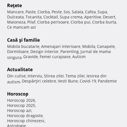
Reţete
Mancare
Paste
Ciorba
Peste
Sos
Salata
Cafea
Supa
,
,
,
,
,
,
,
,
Dulceata
Tocanita
Cocktail
Supa crema
Aperitive
Desert
,
,
,
,
,
,
Maioneza
Pilaf
Ciorba perisoare
Ciorba pui
Ciorba burta
,
,
,
,
,
Ce mancam azi
Casă şi familie
Mobila bucatarie
Amenajari interioare
Mobila
Canapele
,
,
,
,
Dormitoare
Design interior
Parenting
Jurnal de mama
,
,
,
Gravide
Femei curajoase
Autism
singura
,
,
,
Actualitate
Din culise
Interviu
Stirea zilei
Tema zilei
Iesirea din
,
,
,
,
Despărţiri celebre
Vesti Bune
Covid-19
Pandemie
autism
,
,
,
,
Horoscop
Horoscop 2026
,
Horoscop 2025
,
Horoscop azi
,
Horoscop dragoste
,
Horoscop chinezesc
,
Astrologie
,