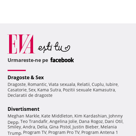
Urmareste-ne pe
Dragoste & Sex
Dragoste
Romantic
Viata sexuala
Relatii
Cuplu
Iubire
,
,
,
,
,
,
Casatorie
Sex
Kama Sutra
Pozitii sexuale Kamasutra
,
,
,
,
Declaratii de dragoste
Divertisment
Meghan Markle
Kate Middleton
Kim Kardashian
Johnny
,
,
,
Teo Trandafir
Angelina Jolie
Dana Rogoz
Dani Otil
Depp
,
,
,
,
,
Smiley
Andra
Delia
Gina Pistol
Justin Bieber
Melania
,
,
,
,
,
Program TV
Program Pro TV
Program Antena 1
Trump
,
,
,