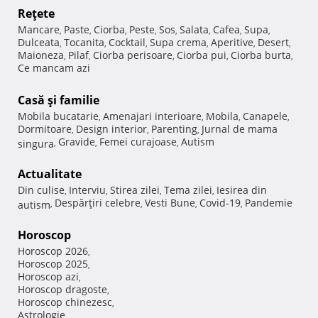
Reţete
Mancare
Paste
Ciorba
Peste
Sos
Salata
Cafea
Supa
,
,
,
,
,
,
,
,
Dulceata
Tocanita
Cocktail
Supa crema
Aperitive
Desert
,
,
,
,
,
,
Maioneza
Pilaf
Ciorba perisoare
Ciorba pui
Ciorba burta
,
,
,
,
,
Ce mancam azi
Casă şi familie
Mobila bucatarie
Amenajari interioare
Mobila
Canapele
,
,
,
,
Dormitoare
Design interior
Parenting
Jurnal de mama
,
,
,
Gravide
Femei curajoase
Autism
singura
,
,
,
Actualitate
Din culise
Interviu
Stirea zilei
Tema zilei
Iesirea din
,
,
,
,
Despărţiri celebre
Vesti Bune
Covid-19
Pandemie
autism
,
,
,
,
Horoscop
Horoscop 2026
,
Horoscop 2025
,
Horoscop azi
,
Horoscop dragoste
,
Horoscop chinezesc
,
Astrologie
,