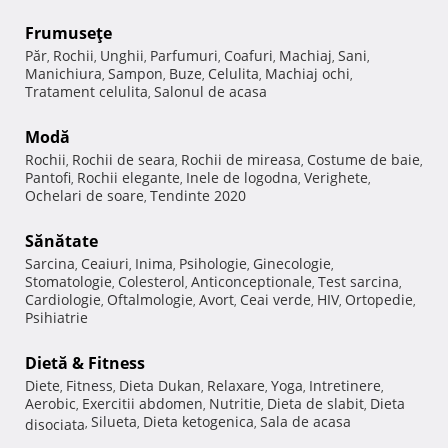
Frumuseţe
Păr
Rochii
Unghii
Parfumuri
Coafuri
Machiaj
Sani
,
,
,
,
,
,
,
Manichiura
Sampon
Buze
Celulita
Machiaj ochi
,
,
,
,
,
Tratament celulita
Salonul de acasa
,
Modă
Rochii
Rochii de seara
Rochii de mireasa
Costume de baie
,
,
,
,
Pantofi
Rochii elegante
Inele de logodna
Verighete
,
,
,
,
Ochelari de soare
Tendinte 2020
,
Sănătate
Sarcina
Ceaiuri
Inima
Psihologie
Ginecologie
,
,
,
,
,
Stomatologie
Colesterol
Anticonceptionale
Test sarcina
,
,
,
,
Cardiologie
Oftalmologie
Avort
Ceai verde
HIV
Ortopedie
,
,
,
,
,
,
Psihiatrie
Dietă & Fitness
Diete
Fitness
Dieta Dukan
Relaxare
Yoga
Intretinere
,
,
,
,
,
,
Aerobic
Exercitii abdomen
Nutritie
Dieta de slabit
Dieta
,
,
,
,
Silueta
Dieta ketogenica
Sala de acasa
disociata
,
,
,