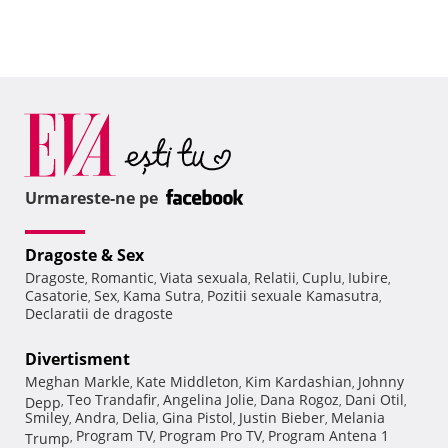
Urmareste-ne pe
Dragoste & Sex
Dragoste
Romantic
Viata sexuala
Relatii
Cuplu
Iubire
,
,
,
,
,
,
Casatorie
Sex
Kama Sutra
Pozitii sexuale Kamasutra
,
,
,
,
Declaratii de dragoste
Divertisment
Meghan Markle
Kate Middleton
Kim Kardashian
Johnny
,
,
,
Teo Trandafir
Angelina Jolie
Dana Rogoz
Dani Otil
Depp
,
,
,
,
,
Smiley
Andra
Delia
Gina Pistol
Justin Bieber
Melania
,
,
,
,
,
Program TV
Program Pro TV
Program Antena 1
Trump
,
,
,