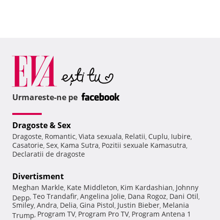
Urmareste-ne pe
Dragoste & Sex
Dragoste
Romantic
Viata sexuala
Relatii
Cuplu
Iubire
,
,
,
,
,
,
Casatorie
Sex
Kama Sutra
Pozitii sexuale Kamasutra
,
,
,
,
Declaratii de dragoste
Divertisment
Meghan Markle
Kate Middleton
Kim Kardashian
Johnny
,
,
,
Teo Trandafir
Angelina Jolie
Dana Rogoz
Dani Otil
Depp
,
,
,
,
,
Smiley
Andra
Delia
Gina Pistol
Justin Bieber
Melania
,
,
,
,
,
Program TV
Program Pro TV
Program Antena 1
Trump
,
,
,