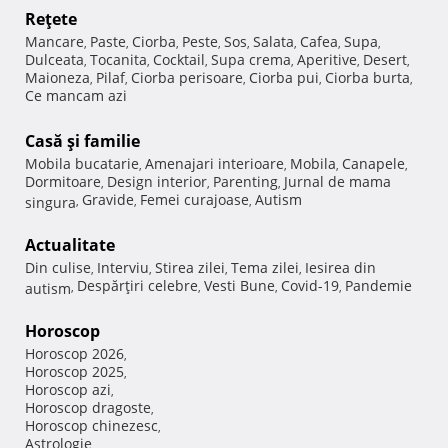
Reţete
Mancare
Paste
Ciorba
Peste
Sos
Salata
Cafea
Supa
,
,
,
,
,
,
,
,
Dulceata
Tocanita
Cocktail
Supa crema
Aperitive
Desert
,
,
,
,
,
,
Maioneza
Pilaf
Ciorba perisoare
Ciorba pui
Ciorba burta
,
,
,
,
,
Ce mancam azi
Casă şi familie
Mobila bucatarie
Amenajari interioare
Mobila
Canapele
,
,
,
,
Dormitoare
Design interior
Parenting
Jurnal de mama
,
,
,
Gravide
Femei curajoase
Autism
singura
,
,
,
Actualitate
Din culise
Interviu
Stirea zilei
Tema zilei
Iesirea din
,
,
,
,
Despărţiri celebre
Vesti Bune
Covid-19
Pandemie
autism
,
,
,
,
Horoscop
Horoscop 2026
,
Horoscop 2025
,
Horoscop azi
,
Horoscop dragoste
,
Horoscop chinezesc
,
Astrologie
,