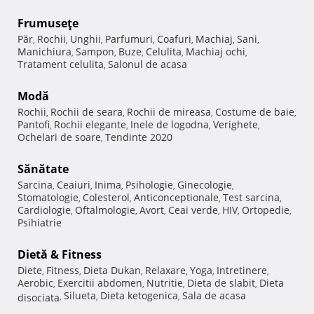
Frumuseţe
Păr
Rochii
Unghii
Parfumuri
Coafuri
Machiaj
Sani
,
,
,
,
,
,
,
Manichiura
Sampon
Buze
Celulita
Machiaj ochi
,
,
,
,
,
Tratament celulita
Salonul de acasa
,
Modă
Rochii
Rochii de seara
Rochii de mireasa
Costume de baie
,
,
,
,
Pantofi
Rochii elegante
Inele de logodna
Verighete
,
,
,
,
Ochelari de soare
Tendinte 2020
,
Sănătate
Sarcina
Ceaiuri
Inima
Psihologie
Ginecologie
,
,
,
,
,
Stomatologie
Colesterol
Anticonceptionale
Test sarcina
,
,
,
,
Cardiologie
Oftalmologie
Avort
Ceai verde
HIV
Ortopedie
,
,
,
,
,
,
Psihiatrie
Dietă & Fitness
Diete
Fitness
Dieta Dukan
Relaxare
Yoga
Intretinere
,
,
,
,
,
,
Aerobic
Exercitii abdomen
Nutritie
Dieta de slabit
Dieta
,
,
,
,
Silueta
Dieta ketogenica
Sala de acasa
disociata
,
,
,