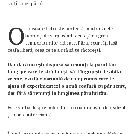
să-ți tunzi părul.
O
tunsoare bob este perfectă pentru zilele
fierbinți de vară, când faci față cu greu
temperaturilor ridicate. Părul scurt îți lasă
ceafa liberă, ceea ce te ajută să te răcorești.
Dar dacă nu ești dispusă să renunți la părul tău
lung, pe care te străduiești să-l îngrijești de atâta
vreme, există o variantă de compromis care te
ajuta să experimentezi o nouă coafură cu păr scurt,
dar fără să renunți la lungimea părului tău.
Este vorba despre bobul fals, o coafură ușor de realizat
și foarte interesantă.
Îi poți surprinde pe cei din jur cu un look nou, fără ca