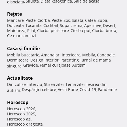
Silueta
Dieta ketogenica
Sala de acasa
disociata
,
,
,
Reţete
Mancare
Paste
Ciorba
Peste
Sos
Salata
Cafea
Supa
,
,
,
,
,
,
,
,
Dulceata
Tocanita
Cocktail
Supa crema
Aperitive
Desert
,
,
,
,
,
,
Maioneza
Pilaf
Ciorba perisoare
Ciorba pui
Ciorba burta
,
,
,
,
,
Ce mancam azi
Casă şi familie
Mobila bucatarie
Amenajari interioare
Mobila
Canapele
,
,
,
,
Dormitoare
Design interior
Parenting
Jurnal de mama
,
,
,
Gravide
Femei curajoase
Autism
singura
,
,
,
Actualitate
Din culise
Interviu
Stirea zilei
Tema zilei
Iesirea din
,
,
,
,
Despărţiri celebre
Vesti Bune
Covid-19
Pandemie
autism
,
,
,
,
Horoscop
Horoscop 2026
,
Horoscop 2025
,
Horoscop azi
,
Horoscop dragoste
,