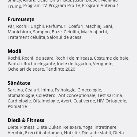
,
,
,
,
,
Program TV
Program Pro TV
Program Antena 1
Trump
,
,
,
Frumuseţe
Păr
Rochii
Unghii
Parfumuri
Coafuri
Machiaj
Sani
,
,
,
,
,
,
,
Manichiura
Sampon
Buze
Celulita
Machiaj ochi
,
,
,
,
,
Tratament celulita
Salonul de acasa
,
Modă
Rochii
Rochii de seara
Rochii de mireasa
Costume de baie
,
,
,
,
Pantofi
Rochii elegante
Inele de logodna
Verighete
,
,
,
,
Ochelari de soare
Tendinte 2020
,
Sănătate
Sarcina
Ceaiuri
Inima
Psihologie
Ginecologie
,
,
,
,
,
Stomatologie
Colesterol
Anticonceptionale
Test sarcina
,
,
,
,
Cardiologie
Oftalmologie
Avort
Ceai verde
HIV
Ortopedie
,
,
,
,
,
,
Psihiatrie
Dietă & Fitness
Diete
Fitness
Dieta Dukan
Relaxare
Yoga
Intretinere
,
,
,
,
,
,
Aerobic
Exercitii abdomen
Nutritie
Dieta de slabit
Dieta
,
,
,
,