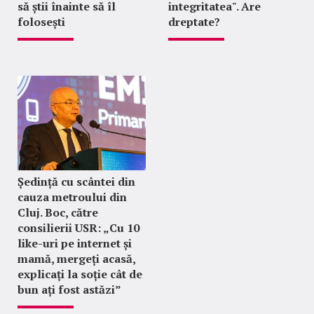
să știi înainte să îl
integritatea". Are
folosești
dreptate?
Ședință cu scântei din
cauza metroului din
Cluj. Boc, către
consilierii USR: „Cu 10
like-uri pe internet și
mamă, mergeți acasă,
explicați la soție cât de
bun ați fost astăzi”