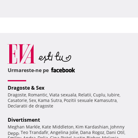
Urmareste-ne pe
Dragoste & Sex
Dragoste
Romantic
Viata sexuala
Relatii
Cuplu
Iubire
,
,
,
,
,
,
Casatorie
Sex
Kama Sutra
Pozitii sexuale Kamasutra
,
,
,
,
Declaratii de dragoste
Divertisment
Meghan Markle
Kate Middleton
Kim Kardashian
Johnny
,
,
,
Teo Trandafir
Angelina Jolie
Dana Rogoz
Dani Otil
Depp
,
,
,
,
,
Smiley
Andra
Delia
Gina Pistol
Justin Bieber
Melania