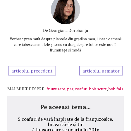
De
Georgiana Dorobanțu
Vorbesc prea mult despre plantele din grădina mea, iubesc oamenii
care iubesc animalele și scriu cu drag despre tot ce este nou în
frumusețe și modă
articolul precedent
articolul urmator
MAI MULT DESPRE:
frumusete
,
par
,
coafuri
,
bob scurt
,
bob fals
Pe aceeasi tema...
5 coafuri de vară inspirate de la franțuzoaice.
Încearcă-le și tu!
7 tunsori care se poartă în 2016