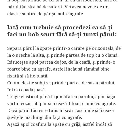
părul tău să aibă de suferit. Vei avea nevoie de un
elastic subțire de păr și multe agrafe.
Iată cum trebuie să procedezi ca să-ți
faci un bob scurt fără să-ți tunzi părul:
Separă părul la spate printr-o cărare pe orizontală, de
la o ureche la alta, și prinde partea de top cu o clamă.
Răsucește apoi partea de jos, de la ceafă, și prinde-o
foarte bine cu agrafe, astfel încât să rămână bine
fixată și să fie plată.
Cu un elastic subțire, prinde partea de sus a părului
într-o coadă joasă.
Trage elasticul până la jumătatea părului, apoi bagă
vârful cozii sub păr și fixează-l foarte bine cu agrafe.
Dacă părul tău este tuns în scări, ascunde și fixeaza
șuvițele mai lungi din față cu agrafe.
Așază apoi coafura la spate cu grijă, astfel încât să