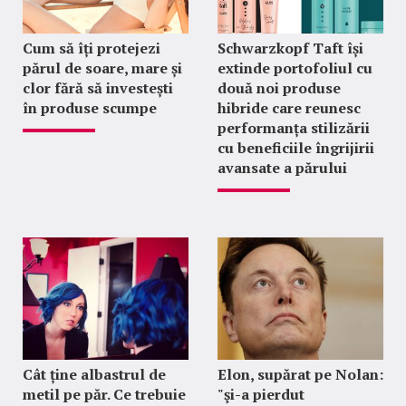
Cum să îți protejezi
Schwarzkopf Taft își
părul de soare, mare și
extinde portofoliul cu
clor fără să investești
două noi produse
în produse scumpe
hibride care reunesc
performanța stilizării
cu beneficiile îngrijirii
avansate a părului
Cât ține albastrul de
Elon, supărat pe Nolan:
metil pe păr. Ce trebuie
"şi-a pierdut