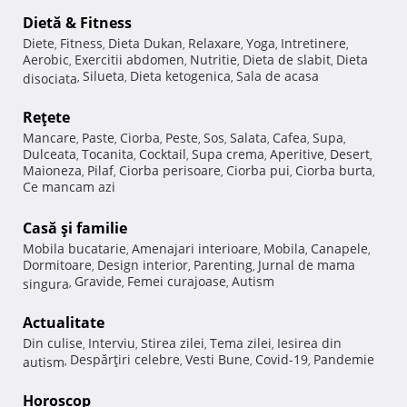
Dietă & Fitness
Diete
Fitness
Dieta Dukan
Relaxare
Yoga
Intretinere
,
,
,
,
,
,
Aerobic
Exercitii abdomen
Nutritie
Dieta de slabit
Dieta
,
,
,
,
Silueta
Dieta ketogenica
Sala de acasa
disociata
,
,
,
Reţete
Mancare
Paste
Ciorba
Peste
Sos
Salata
Cafea
Supa
,
,
,
,
,
,
,
,
Dulceata
Tocanita
Cocktail
Supa crema
Aperitive
Desert
,
,
,
,
,
,
Maioneza
Pilaf
Ciorba perisoare
Ciorba pui
Ciorba burta
,
,
,
,
,
Ce mancam azi
Casă şi familie
Mobila bucatarie
Amenajari interioare
Mobila
Canapele
,
,
,
,
Dormitoare
Design interior
Parenting
Jurnal de mama
,
,
,
Gravide
Femei curajoase
Autism
singura
,
,
,
Actualitate
Din culise
Interviu
Stirea zilei
Tema zilei
Iesirea din
,
,
,
,
Despărţiri celebre
Vesti Bune
Covid-19
Pandemie
autism
,
,
,
,
Horoscop