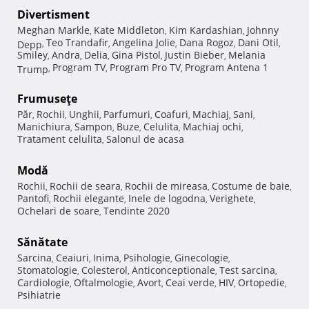
Divertisment
Meghan Markle
Kate Middleton
Kim Kardashian
Johnny
,
,
,
Teo Trandafir
Angelina Jolie
Dana Rogoz
Dani Otil
Depp
,
,
,
,
,
Smiley
Andra
Delia
Gina Pistol
Justin Bieber
Melania
,
,
,
,
,
Program TV
Program Pro TV
Program Antena 1
Trump
,
,
,
Frumuseţe
Păr
Rochii
Unghii
Parfumuri
Coafuri
Machiaj
Sani
,
,
,
,
,
,
,
Manichiura
Sampon
Buze
Celulita
Machiaj ochi
,
,
,
,
,
Tratament celulita
Salonul de acasa
,
Modă
Rochii
Rochii de seara
Rochii de mireasa
Costume de baie
,
,
,
,
Pantofi
Rochii elegante
Inele de logodna
Verighete
,
,
,
,
Ochelari de soare
Tendinte 2020
,
Sănătate
Sarcina
Ceaiuri
Inima
Psihologie
Ginecologie
,
,
,
,
,
Stomatologie
Colesterol
Anticonceptionale
Test sarcina
,
,
,
,
Cardiologie
Oftalmologie
Avort
Ceai verde
HIV
Ortopedie
,
,
,
,
,
,
Psihiatrie