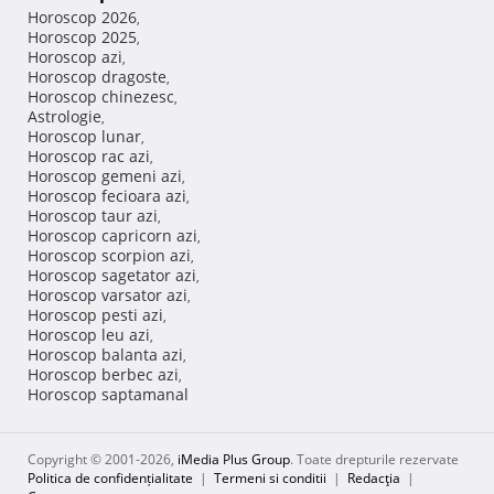
Horoscop 2026
,
Horoscop 2025
,
Horoscop azi
,
Horoscop dragoste
,
Horoscop chinezesc
,
Astrologie
,
Horoscop lunar
,
Horoscop rac azi
,
Horoscop gemeni azi
,
Horoscop fecioara azi
,
Horoscop taur azi
,
Horoscop capricorn azi
,
Horoscop scorpion azi
,
Horoscop sagetator azi
,
Horoscop varsator azi
,
Horoscop pesti azi
,
Horoscop leu azi
,
Horoscop balanta azi
,
Horoscop berbec azi
,
Horoscop saptamanal
Copyright © 2001-2026,
iMedia Plus Group
. Toate drepturile rezervate
Politica de confidențialitate
|
Termeni si conditii
|
Redacţia
|