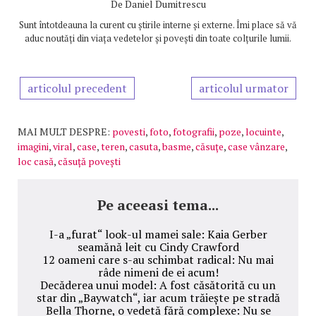
De
Daniel Dumitrescu
Sunt întotdeauna la curent cu știrile interne și externe. Îmi place să vă
aduc noutăți din viața vedetelor și povești din toate colțurile lumii.
articolul precedent
articolul urmator
MAI MULT DESPRE:
povesti
,
foto
,
fotografii
,
poze
,
locuinte
,
imagini
,
viral
,
case
,
teren
,
casuta
,
basme
,
căsuţe
,
case vânzare
,
loc casă
,
căsuță povești
Pe aceeasi tema...
I-a „furat“ look-ul mamei sale: Kaia Gerber
seamănă leit cu Cindy Crawford
12 oameni care s-au schimbat radical: Nu mai
râde nimeni de ei acum!
Decăderea unui model: A fost căsătorită cu un
star din „Baywatch“, iar acum trăiește pe stradă
Bella Thorne, o vedetă fără complexe: Nu se