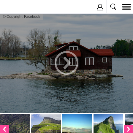
Inregistreaza
© Copyright: Facebook