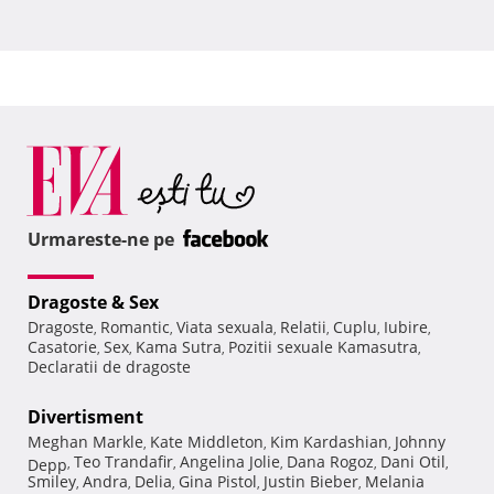
Urmareste-ne pe
Dragoste & Sex
Dragoste
Romantic
Viata sexuala
Relatii
Cuplu
Iubire
,
,
,
,
,
,
Casatorie
Sex
Kama Sutra
Pozitii sexuale Kamasutra
,
,
,
,
Declaratii de dragoste
Divertisment
Meghan Markle
Kate Middleton
Kim Kardashian
Johnny
,
,
,
Teo Trandafir
Angelina Jolie
Dana Rogoz
Dani Otil
Depp
,
,
,
,
,
Smiley
Andra
Delia
Gina Pistol
Justin Bieber
Melania
,
,
,
,
,