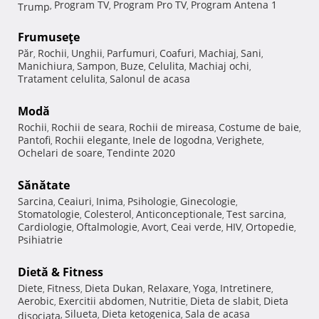
Program TV
Program Pro TV
Program Antena 1
Trump
,
,
,
Frumuseţe
Păr
Rochii
Unghii
Parfumuri
Coafuri
Machiaj
Sani
,
,
,
,
,
,
,
Manichiura
Sampon
Buze
Celulita
Machiaj ochi
,
,
,
,
,
Tratament celulita
Salonul de acasa
,
Modă
Rochii
Rochii de seara
Rochii de mireasa
Costume de baie
,
,
,
,
Pantofi
Rochii elegante
Inele de logodna
Verighete
,
,
,
,
Ochelari de soare
Tendinte 2020
,
Sănătate
Sarcina
Ceaiuri
Inima
Psihologie
Ginecologie
,
,
,
,
,
Stomatologie
Colesterol
Anticonceptionale
Test sarcina
,
,
,
,
Cardiologie
Oftalmologie
Avort
Ceai verde
HIV
Ortopedie
,
,
,
,
,
,
Psihiatrie
Dietă & Fitness
Diete
Fitness
Dieta Dukan
Relaxare
Yoga
Intretinere
,
,
,
,
,
,
Aerobic
Exercitii abdomen
Nutritie
Dieta de slabit
Dieta
,
,
,
,
Silueta
Dieta ketogenica
Sala de acasa
disociata
,
,
,