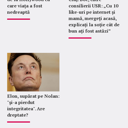
care viața a fost
consilierii USR: „Cu 10
nedreaptă
like-uri pe internet și
mamă, mergeți acasă,
explicați la soție cât de
bun ați fost astăzi”
Elon, supărat pe Nolan:
"şi-a pierdut
integritatea". Are
dreptate?