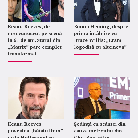
Keanu Reeves, de
Emma Heming, despre
nerecunoscut pe scenă
prima întâlnire cu
la 61 de ani. Starul din
Bruce Willis: „Eram
„Matrix” pare complet
logodită cu altcineva”
transformat
Keanu Reeves -
Ședință cu scântei din
povestea „băiatul bun”
cauza metroului din
de la Hollywood cu
Cluj. Boc, către