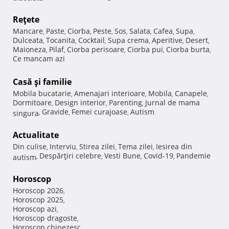
Reţete
Mancare
Paste
Ciorba
Peste
Sos
Salata
Cafea
Supa
,
,
,
,
,
,
,
,
Dulceata
Tocanita
Cocktail
Supa crema
Aperitive
Desert
,
,
,
,
,
,
Maioneza
Pilaf
Ciorba perisoare
Ciorba pui
Ciorba burta
,
,
,
,
,
Ce mancam azi
Casă şi familie
Mobila bucatarie
Amenajari interioare
Mobila
Canapele
,
,
,
,
Dormitoare
Design interior
Parenting
Jurnal de mama
,
,
,
Gravide
Femei curajoase
Autism
singura
,
,
,
Actualitate
Din culise
Interviu
Stirea zilei
Tema zilei
Iesirea din
,
,
,
,
Despărţiri celebre
Vesti Bune
Covid-19
Pandemie
autism
,
,
,
,
Horoscop
Horoscop 2026
,
Horoscop 2025
,
Horoscop azi
,
Horoscop dragoste
,
Horoscop chinezesc
,