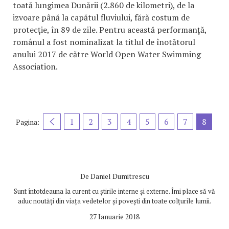
toată lungimea Dunării (2.860 de kilometri), de la
izvoare până la capătul fluviului, fără costum de
protecţie, în 89 de zile. Pentru această performanţă,
românul a fost nominalizat la titlul de înotătorul
anului 2017 de către World Open Water Swimming
Association.
1
2
3
4
5
6
7
8
Pagina:
De
Daniel Dumitrescu
Sunt întotdeauna la curent cu știrile interne și externe. Îmi place să vă
aduc noutăți din viața vedetelor și povești din toate colțurile lumii.
27 Ianuarie 2018