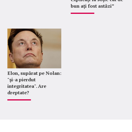
bun ați fost astăzi”
Elon, supărat pe Nolan:
"şi-a pierdut
integritatea". Are
dreptate?