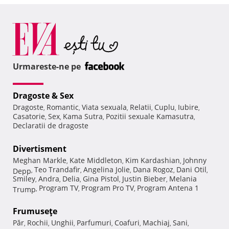
Urmareste-ne pe
Dragoste & Sex
Dragoste
Romantic
Viata sexuala
Relatii
Cuplu
Iubire
,
,
,
,
,
,
Casatorie
Sex
Kama Sutra
Pozitii sexuale Kamasutra
,
,
,
,
Declaratii de dragoste
Divertisment
Meghan Markle
Kate Middleton
Kim Kardashian
Johnny
,
,
,
Teo Trandafir
Angelina Jolie
Dana Rogoz
Dani Otil
Depp
,
,
,
,
,
Smiley
Andra
Delia
Gina Pistol
Justin Bieber
Melania
,
,
,
,
,
Program TV
Program Pro TV
Program Antena 1
Trump
,
,
,
Frumuseţe
Păr
Rochii
Unghii
Parfumuri
Coafuri
Machiaj
Sani
,
,
,
,
,
,
,