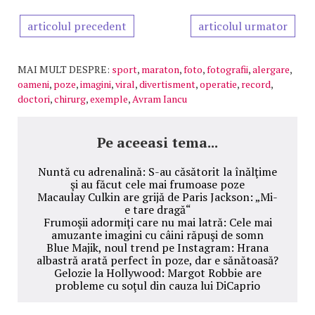
articolul precedent
articolul urmator
MAI MULT DESPRE:
sport
,
maraton
,
foto
,
fotografii
,
alergare
,
oameni
,
poze
,
imagini
,
viral
,
divertisment
,
operatie
,
record
,
doctori
,
chirurg
,
exemple
,
Avram Iancu
Pe aceeasi tema...
Nuntă cu adrenalină: S-au căsătorit la înălţime
şi au făcut cele mai frumoase poze
Macaulay Culkin are grijă de Paris Jackson: „Mi-
e tare dragă“
Frumoşii adormiţi care nu mai latră: Cele mai
amuzante imagini cu câini răpuşi de somn
Blue Majik, noul trend pe Instagram: Hrana
albastră arată perfect în poze, dar e sănătoasă?
Gelozie la Hollywood: Margot Robbie are
probleme cu soţul din cauza lui DiCaprio