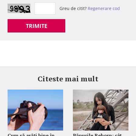
Greu de citit?
Regenerare cod
TRIMITE
Citeste mai mult
Cum să arăți bine în
Păpușile Reborn: cât