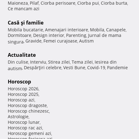
Maioneza
Pilaf
Ciorba perisoare
Ciorba pui
Ciorba burta
,
,
,
,
,
Ce mancam azi
Casă şi familie
Mobila bucatarie
Amenajari interioare
Mobila
Canapele
,
,
,
,
Dormitoare
Design interior
Parenting
Jurnal de mama
,
,
,
Gravide
Femei curajoase
Autism
singura
,
,
,
Actualitate
Din culise
Interviu
Stirea zilei
Tema zilei
Iesirea din
,
,
,
,
Despărţiri celebre
Vesti Bune
Covid-19
Pandemie
autism
,
,
,
,
Horoscop
Horoscop 2026
,
Horoscop 2025
,
Horoscop azi
,
Horoscop dragoste
,
Horoscop chinezesc
,
Astrologie
,
Horoscop lunar
,
Horoscop rac azi
,
Horoscop gemeni azi
,
Horoscop fecioara azi