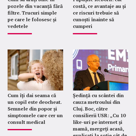
pozele din vacanță fără
costă, ce avantaje au și
filtre. Trucuri simple
ce riscuri trebuie să
pe care le folosesc și
cunoști înainte să
vedetele
cumperi
Cum îți dai seama că
Ședință cu scântei din
un copil este deocheat.
cauza metroului din
Semnele din popor și
Cluj. Boc, către
simptomele care cer un
consilierii USR: „Cu 10
consult medical
like-uri pe internet și
mamă, mergeți acasă,
explicați la soție cât de