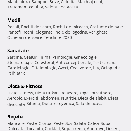
Manichiura
Sampon
Buze
Celulita
Machiaj ochi
,
,
,
,
,
Tratament celulita
Salonul de acasa
,
Modă
Rochii
Rochii de seara
Rochii de mireasa
Costume de baie
,
,
,
,
Pantofi
Rochii elegante
Inele de logodna
Verighete
,
,
,
,
Ochelari de soare
Tendinte 2020
,
Sănătate
Sarcina
Ceaiuri
Inima
Psihologie
Ginecologie
,
,
,
,
,
Stomatologie
Colesterol
Anticonceptionale
Test sarcina
,
,
,
,
Cardiologie
Oftalmologie
Avort
Ceai verde
HIV
Ortopedie
,
,
,
,
,
,
Psihiatrie
Dietă & Fitness
Diete
Fitness
Dieta Dukan
Relaxare
Yoga
Intretinere
,
,
,
,
,
,
Aerobic
Exercitii abdomen
Nutritie
Dieta de slabit
Dieta
,
,
,
,
Silueta
Dieta ketogenica
Sala de acasa
disociata
,
,
,
Reţete
Mancare
Paste
Ciorba
Peste
Sos
Salata
Cafea
Supa
,
,
,
,
,
,
,
,
Dulceata
Tocanita
Cocktail
Supa crema
Aperitive
Desert
,
,
,
,
,
,