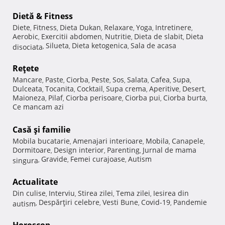
Dietă & Fitness
Diete
Fitness
Dieta Dukan
Relaxare
Yoga
Intretinere
,
,
,
,
,
,
Aerobic
Exercitii abdomen
Nutritie
Dieta de slabit
Dieta
,
,
,
,
Silueta
Dieta ketogenica
Sala de acasa
disociata
,
,
,
Reţete
Mancare
Paste
Ciorba
Peste
Sos
Salata
Cafea
Supa
,
,
,
,
,
,
,
,
Dulceata
Tocanita
Cocktail
Supa crema
Aperitive
Desert
,
,
,
,
,
,
Maioneza
Pilaf
Ciorba perisoare
Ciorba pui
Ciorba burta
,
,
,
,
,
Ce mancam azi
Casă şi familie
Mobila bucatarie
Amenajari interioare
Mobila
Canapele
,
,
,
,
Dormitoare
Design interior
Parenting
Jurnal de mama
,
,
,
Gravide
Femei curajoase
Autism
singura
,
,
,
Actualitate
Din culise
Interviu
Stirea zilei
Tema zilei
Iesirea din
,
,
,
,
Despărţiri celebre
Vesti Bune
Covid-19
Pandemie
autism
,
,
,
,