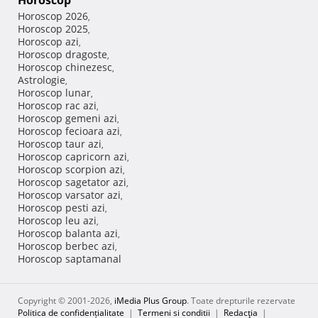
Horoscop
Horoscop 2026
,
Horoscop 2025
,
Horoscop azi
,
Horoscop dragoste
,
Horoscop chinezesc
,
Astrologie
,
Horoscop lunar
,
Horoscop rac azi
,
Horoscop gemeni azi
,
Horoscop fecioara azi
,
Horoscop taur azi
,
Horoscop capricorn azi
,
Horoscop scorpion azi
,
Horoscop sagetator azi
,
Horoscop varsator azi
,
Horoscop pesti azi
,
Horoscop leu azi
,
Horoscop balanta azi
,
Horoscop berbec azi
,
Horoscop saptamanal
Copyright © 2001-2026,
iMedia Plus Group
. Toate drepturile rezervate
Politica de confidențialitate
|
Termeni si conditii
|
Redacţia
|