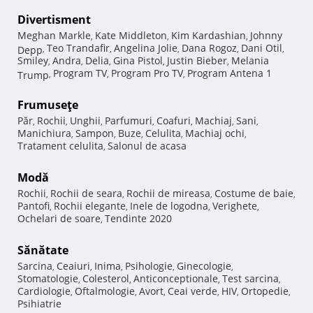
Divertisment
Meghan Markle
Kate Middleton
Kim Kardashian
Johnny
,
,
,
Teo Trandafir
Angelina Jolie
Dana Rogoz
Dani Otil
Depp
,
,
,
,
,
Smiley
Andra
Delia
Gina Pistol
Justin Bieber
Melania
,
,
,
,
,
Program TV
Program Pro TV
Program Antena 1
Trump
,
,
,
Frumuseţe
Păr
Rochii
Unghii
Parfumuri
Coafuri
Machiaj
Sani
,
,
,
,
,
,
,
Manichiura
Sampon
Buze
Celulita
Machiaj ochi
,
,
,
,
,
Tratament celulita
Salonul de acasa
,
Modă
Rochii
Rochii de seara
Rochii de mireasa
Costume de baie
,
,
,
,
Pantofi
Rochii elegante
Inele de logodna
Verighete
,
,
,
,
Ochelari de soare
Tendinte 2020
,
Sănătate
Sarcina
Ceaiuri
Inima
Psihologie
Ginecologie
,
,
,
,
,
Stomatologie
Colesterol
Anticonceptionale
Test sarcina
,
,
,
,
Cardiologie
Oftalmologie
Avort
Ceai verde
HIV
Ortopedie
,
,
,
,
,
,
Psihiatrie