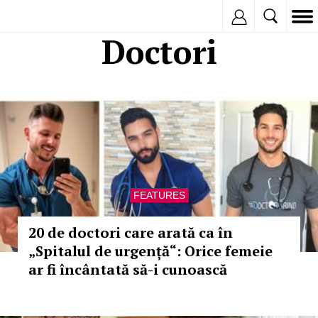
Inregistreaza
Doctori
FEATURES
20 de doctori care arată ca în
„Spitalul de urgență“: Orice femeie
ar fi încântată să-i cunoască