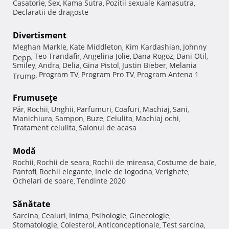
Casatorie
Sex
Kama Sutra
Pozitii sexuale Kamasutra
,
,
,
,
Declaratii de dragoste
Divertisment
Meghan Markle
Kate Middleton
Kim Kardashian
Johnny
,
,
,
Teo Trandafir
Angelina Jolie
Dana Rogoz
Dani Otil
Depp
,
,
,
,
,
Smiley
Andra
Delia
Gina Pistol
Justin Bieber
Melania
,
,
,
,
,
Program TV
Program Pro TV
Program Antena 1
Trump
,
,
,
Frumuseţe
Păr
Rochii
Unghii
Parfumuri
Coafuri
Machiaj
Sani
,
,
,
,
,
,
,
Manichiura
Sampon
Buze
Celulita
Machiaj ochi
,
,
,
,
,
Tratament celulita
Salonul de acasa
,
Modă
Rochii
Rochii de seara
Rochii de mireasa
Costume de baie
,
,
,
,
Pantofi
Rochii elegante
Inele de logodna
Verighete
,
,
,
,
Ochelari de soare
Tendinte 2020
,
Sănătate
Sarcina
Ceaiuri
Inima
Psihologie
Ginecologie
,
,
,
,
,
Stomatologie
Colesterol
Anticonceptionale
Test sarcina
,
,
,
,