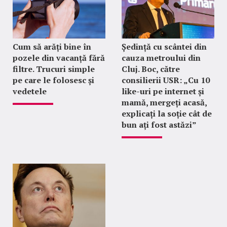
Cum să arăți bine în
Ședință cu scântei din
pozele din vacanță fără
cauza metroului din
filtre. Trucuri simple
Cluj. Boc, către
pe care le folosesc și
consilierii USR: „Cu 10
vedetele
like-uri pe internet și
mamă, mergeți acasă,
explicați la soție cât de
bun ați fost astăzi”