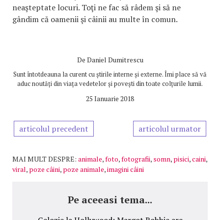
neaşteptate locuri. Toţi ne fac să râdem şi să ne
gândim că oamenii şi câinii au multe în comun.
De
Daniel Dumitrescu
Sunt întotdeauna la curent cu știrile interne și externe. Îmi place să vă
aduc noutăți din viața vedetelor și povești din toate colțurile lumii.
25 Ianuarie 2018
articolul precedent
articolul urmator
MAI MULT DESPRE:
animale
,
foto
,
fotografii
,
somn
,
pisici
,
caini
,
viral
,
poze câini
,
poze animale
,
imagini câini
Pe aceeasi tema...