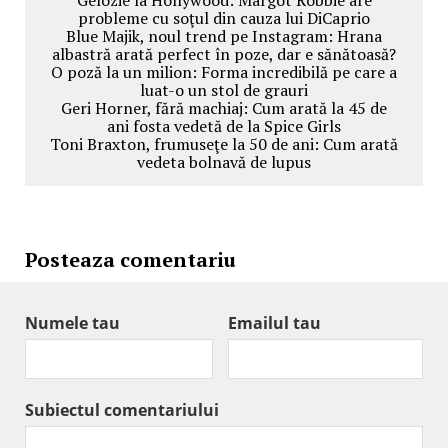
Gelozie la Hollywood: Margot Robbie are
probleme cu soţul din cauza lui DiCaprio
Blue Majik, noul trend pe Instagram: Hrana
albastră arată perfect în poze, dar e sănătoasă?
O poză la un milion: Forma incredibilă pe care a
luat-o un stol de grauri
Geri Horner, fără machiaj: Cum arată la 45 de
ani fosta vedetă de la Spice Girls
Toni Braxton, frumuseţe la 50 de ani: Cum arată
vedeta bolnavă de lupus
Posteaza comentariu
Numele tau
Emailul tau
Subiectul comentariului