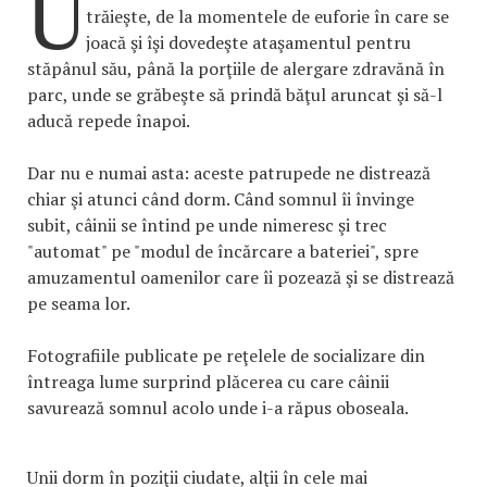
U
trăieşte, de la momentele de euforie în care se
joacă şi îşi dovedeşte ataşamentul pentru
stăpânul său, până la porţiile de alergare zdravănă în
parc, unde se grăbeşte să prindă băţul aruncat şi să-l
aducă repede înapoi.
Dar nu e numai asta: aceste patrupede ne distrează
chiar şi atunci când dorm. Când somnul îi învinge
subit, câinii se întind pe unde nimeresc şi trec
"automat" pe "modul de încărcare a bateriei", spre
amuzamentul oamenilor care îi pozează şi se distrează
pe seama lor.
Fotografiile publicate pe reţelele de socializare din
întreaga lume surprind plăcerea cu care câinii
savurează somnul acolo unde i-a răpus oboseala.
Unii dorm în poziţii ciudate, alţii în cele mai