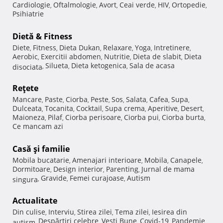
Cardiologie
Oftalmologie
Avort
Ceai verde
HIV
Ortopedie
,
,
,
,
,
,
Psihiatrie
Dietă & Fitness
Diete
Fitness
Dieta Dukan
Relaxare
Yoga
Intretinere
,
,
,
,
,
,
Aerobic
Exercitii abdomen
Nutritie
Dieta de slabit
Dieta
,
,
,
,
Silueta
Dieta ketogenica
Sala de acasa
disociata
,
,
,
Reţete
Mancare
Paste
Ciorba
Peste
Sos
Salata
Cafea
Supa
,
,
,
,
,
,
,
,
Dulceata
Tocanita
Cocktail
Supa crema
Aperitive
Desert
,
,
,
,
,
,
Maioneza
Pilaf
Ciorba perisoare
Ciorba pui
Ciorba burta
,
,
,
,
,
Ce mancam azi
Casă şi familie
Mobila bucatarie
Amenajari interioare
Mobila
Canapele
,
,
,
,
Dormitoare
Design interior
Parenting
Jurnal de mama
,
,
,
Gravide
Femei curajoase
Autism
singura
,
,
,
Actualitate
Din culise
Interviu
Stirea zilei
Tema zilei
Iesirea din
,
,
,
,
Despărţiri celebre
Vesti Bune
Covid-19
Pandemie
autism
,
,
,
,