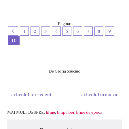
Pagina:
1
2
3
4
5
6
7
8
9
10
De
Gloria Sauciuc
articolul precedent
articolul urmator
MAI MULT DESPRE:
filme
,
timp liber
,
filme de epoca