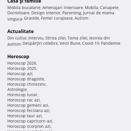
Casă şi familie
Mobila bucatarie
Amenajari interioare
Mobila
Canapele
,
,
,
,
Dormitoare
Design interior
Parenting
Jurnal de mama
,
,
,
Gravide
Femei curajoase
Autism
singura
,
,
,
Actualitate
Din culise
Interviu
Stirea zilei
Tema zilei
Iesirea din
,
,
,
,
Despărţiri celebre
Vesti Bune
Covid-19
Pandemie
autism
,
,
,
,
Horoscop
Horoscop 2026
,
Horoscop 2025
,
Horoscop azi
,
Horoscop dragoste
,
Horoscop chinezesc
,
Astrologie
,
Horoscop lunar
,
Horoscop rac azi
,
Horoscop gemeni azi
,
Horoscop fecioara azi
,
Horoscop taur azi
,
Horoscop capricorn azi
,
Horoscop scorpion azi
,