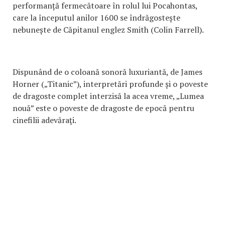
performanță fermecătoare în rolul lui Pocahontas,
care la începutul anilor 1600 se îndrăgostește
nebunește de Căpitanul englez Smith (Colin Farrell).
Dispunând de o coloană sonoră luxuriantă, de James
Horner („Titanic”), interpretări profunde și o poveste
de dragoste complet interzisă la acea vreme, „Lumea
nouă” este o poveste de dragoste de epocă pentru
cinefilii adevăraţi.