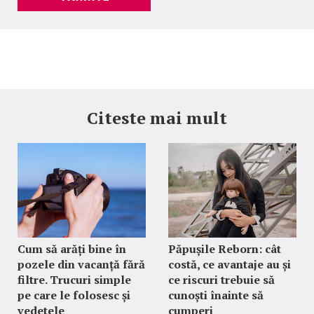
Citeste mai mult
Cum să arăți bine în
Păpușile Reborn: cât
pozele din vacanță fără
costă, ce avantaje au și
filtre. Trucuri simple
ce riscuri trebuie să
pe care le folosesc și
cunoști înainte să
vedetele
cumperi