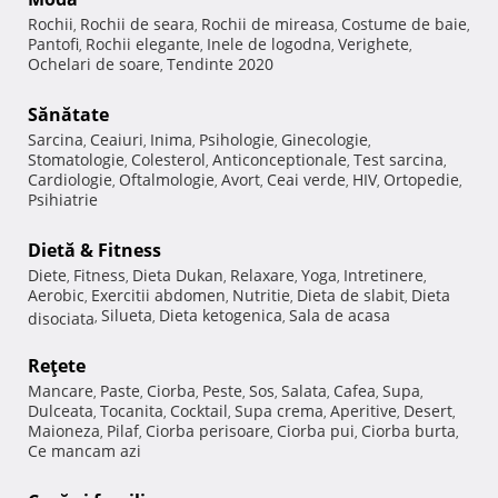
Rochii
Rochii de seara
Rochii de mireasa
Costume de baie
,
,
,
,
Pantofi
Rochii elegante
Inele de logodna
Verighete
,
,
,
,
Ochelari de soare
Tendinte 2020
,
Sănătate
Sarcina
Ceaiuri
Inima
Psihologie
Ginecologie
,
,
,
,
,
Stomatologie
Colesterol
Anticonceptionale
Test sarcina
,
,
,
,
Cardiologie
Oftalmologie
Avort
Ceai verde
HIV
Ortopedie
,
,
,
,
,
,
Psihiatrie
Dietă & Fitness
Diete
Fitness
Dieta Dukan
Relaxare
Yoga
Intretinere
,
,
,
,
,
,
Aerobic
Exercitii abdomen
Nutritie
Dieta de slabit
Dieta
,
,
,
,
Silueta
Dieta ketogenica
Sala de acasa
disociata
,
,
,
Reţete
Mancare
Paste
Ciorba
Peste
Sos
Salata
Cafea
Supa
,
,
,
,
,
,
,
,
Dulceata
Tocanita
Cocktail
Supa crema
Aperitive
Desert
,
,
,
,
,
,
Maioneza
Pilaf
Ciorba perisoare
Ciorba pui
Ciorba burta
,
,
,
,
,
Ce mancam azi