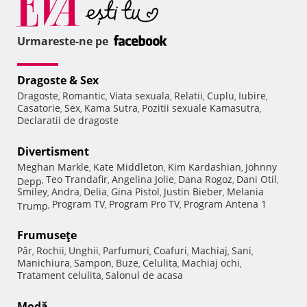
Urmareste-ne pe
Dragoste & Sex
Dragoste
Romantic
Viata sexuala
Relatii
Cuplu
Iubire
,
,
,
,
,
,
Casatorie
Sex
Kama Sutra
Pozitii sexuale Kamasutra
,
,
,
,
Declaratii de dragoste
Divertisment
Meghan Markle
Kate Middleton
Kim Kardashian
Johnny
,
,
,
Teo Trandafir
Angelina Jolie
Dana Rogoz
Dani Otil
Depp
,
,
,
,
,
Smiley
Andra
Delia
Gina Pistol
Justin Bieber
Melania
,
,
,
,
,
Program TV
Program Pro TV
Program Antena 1
Trump
,
,
,
Frumuseţe
Păr
Rochii
Unghii
Parfumuri
Coafuri
Machiaj
Sani
,
,
,
,
,
,
,
Manichiura
Sampon
Buze
Celulita
Machiaj ochi
,
,
,
,
,
Tratament celulita
Salonul de acasa
,
Modă