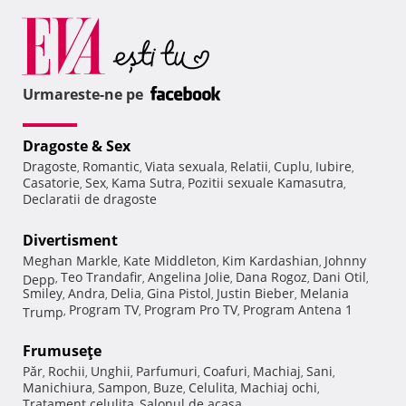
Urmareste-ne pe
Dragoste & Sex
Dragoste
Romantic
Viata sexuala
Relatii
Cuplu
Iubire
,
,
,
,
,
,
Casatorie
Sex
Kama Sutra
Pozitii sexuale Kamasutra
,
,
,
,
Declaratii de dragoste
Divertisment
Meghan Markle
Kate Middleton
Kim Kardashian
Johnny
,
,
,
Teo Trandafir
Angelina Jolie
Dana Rogoz
Dani Otil
Depp
,
,
,
,
,
Smiley
Andra
Delia
Gina Pistol
Justin Bieber
Melania
,
,
,
,
,
Program TV
Program Pro TV
Program Antena 1
Trump
,
,
,
Frumuseţe
Păr
Rochii
Unghii
Parfumuri
Coafuri
Machiaj
Sani
,
,
,
,
,
,
,
Manichiura
Sampon
Buze
Celulita
Machiaj ochi
,
,
,
,
,
Tratament celulita
Salonul de acasa
,