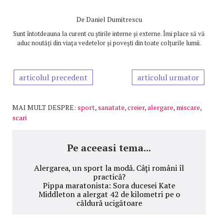
De
Daniel Dumitrescu
Sunt întotdeauna la curent cu știrile interne și externe. Îmi place să vă
aduc noutăți din viața vedetelor și povești din toate colțurile lumii.
articolul precedent
articolul urmator
MAI MULT DESPRE:
sport
,
sanatate
,
creier
,
alergare
,
miscare
,
scari
Pe aceeasi tema...
Alergarea, un sport la modă. Câţi români îl
practică?
Pippa maratonista: Sora ducesei Kate
Middleton a alergat 42 de kilometri pe o
căldură ucigătoare