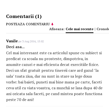
Comentarii (1)
POSTEAZA COMENTARIU
Afiseaza:
Cele mai recente
|
Cronol
Vasile
pe 3 Aug 2016, 15:02
Deci asa...
Cel mai interesant este ca articolul spune cu subiect si
predicat ca scoala nu prosteste, dimpotriva, in
anumite cazuri e mai eficienta decat exercitiile fizice.
Deci un sfat gratuit pentru tinereii care ard gazul "la
sala" toata ziua, dar nu sunt in stare sa lege doua
vorbe: bai baieti, puneti mai bine mana pe carte, faceti
ceva util cu viata voastra, ca muschii se lasa dupa 40 de
ani oricata sala faceti, pe cand mintea poate functiona
peste 70 de ani!