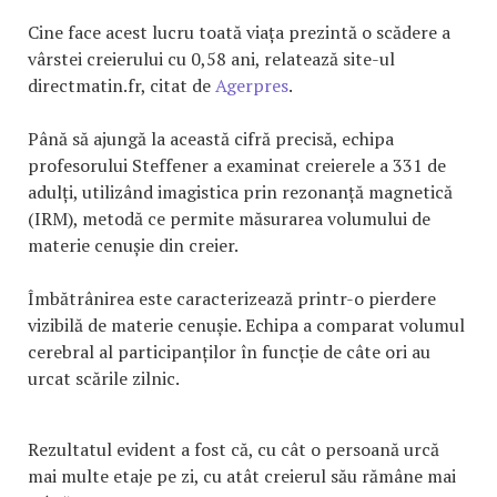
Cine face acest lucru toată viața prezintă o scădere a
vârstei creierului cu 0,58 ani, relatează site-ul
directmatin.fr, citat de
Agerpres
.
Până să ajungă la această cifră precisă, echipa
profesorului Steffener a examinat creierele a 331 de
adulți, utilizând imagistica prin rezonanță magnetică
(IRM), metodă ce permite măsurarea volumului de
materie cenușie din creier.
Îmbătrânirea este caracterizează printr-o pierdere
vizibilă de materie cenușie. Echipa a comparat volumul
cerebral al participanților în funcție de câte ori au
urcat scările zilnic.
Rezultatul evident a fost că, cu cât o persoană urcă
mai multe etaje pe zi, cu atât creierul său rămâne mai