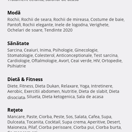
Modă
Rochii
Rochii de seara
Rochii de mireasa
Costume de baie
,
,
,
,
Pantofi
Rochii elegante
Inele de logodna
Verighete
,
,
,
,
Ochelari de soare
Tendinte 2020
,
Sănătate
Sarcina
Ceaiuri
Inima
Psihologie
Ginecologie
,
,
,
,
,
Stomatologie
Colesterol
Anticonceptionale
Test sarcina
,
,
,
,
Cardiologie
Oftalmologie
Avort
Ceai verde
HIV
Ortopedie
,
,
,
,
,
,
Psihiatrie
Dietă & Fitness
Diete
Fitness
Dieta Dukan
Relaxare
Yoga
Intretinere
,
,
,
,
,
,
Aerobic
Exercitii abdomen
Nutritie
Dieta de slabit
Dieta
,
,
,
,
Silueta
Dieta ketogenica
Sala de acasa
disociata
,
,
,
Reţete
Mancare
Paste
Ciorba
Peste
Sos
Salata
Cafea
Supa
,
,
,
,
,
,
,
,
Dulceata
Tocanita
Cocktail
Supa crema
Aperitive
Desert
,
,
,
,
,
,
Maioneza
Pilaf
Ciorba perisoare
Ciorba pui
Ciorba burta
,
,
,
,
,