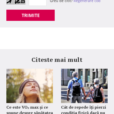
Greu de citit?
Regenerare cod
TRIMITE
Citeste mai mult
Ce este VO₂ max și ce
Cât de repede îți pierzi
spune despre sănătatea
condiția fizică dacă nu