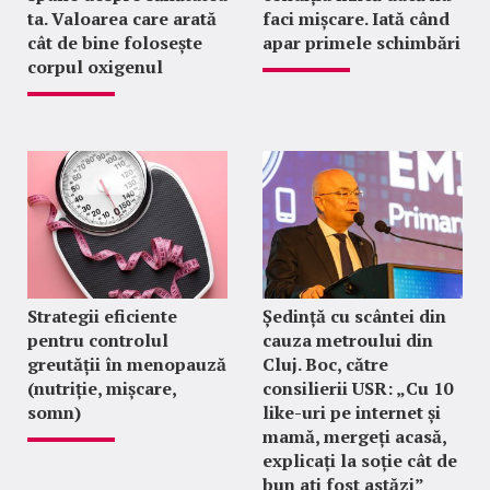
ta. Valoarea care arată
faci mișcare. Iată când
cât de bine folosește
apar primele schimbări
corpul oxigenul
Strategii eficiente
Ședință cu scântei din
pentru controlul
cauza metroului din
greutății în menopauză
Cluj. Boc, către
(nutriție, mișcare,
consilierii USR: „Cu 10
somn)
like-uri pe internet și
mamă, mergeți acasă,
explicați la soție cât de
bun ați fost astăzi”