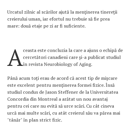
Urcatul zilnic al scărilor ajută la menţinerea tinereții
creierului uman, iar efortul nu trebuie să fie prea
mare: două etaje pe zi ar fi suficiente.
A
ceasta este concluzia la care a ajuns o echipă de
cercetători canadieni care și-a publicat studiul
în revista Neurobiology of Aging.
Până acum toți erau de acord că acest tip de mișcare
este excelent pentru menținerea formei fizice. Însă
studiul condus de Jason Steffener de la Universitatea
Concordia din Montreal a arătat un nou avantaj
pentru cei care nu evită să urce scări. Cu cât cineva
urcă mai multe scări, cu atât creierul său va părea mai
"tânăr" în plan strict fizic.