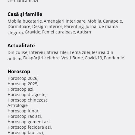
Ce mancam azi
Casă şi familie
Mobila bucatarie
Amenajari interioare
Mobila
Canapele
,
,
,
,
Dormitoare
Design interior
Parenting
Jurnal de mama
,
,
,
Gravide
Femei curajoase
Autism
singura
,
,
,
Actualitate
Din culise
Interviu
Stirea zilei
Tema zilei
Iesirea din
,
,
,
,
Despărţiri celebre
Vesti Bune
Covid-19
Pandemie
autism
,
,
,
,
Horoscop
Horoscop 2026
,
Horoscop 2025
,
Horoscop azi
,
Horoscop dragoste
,
Horoscop chinezesc
,
Astrologie
,
Horoscop lunar
,
Horoscop rac azi
,
Horoscop gemeni azi
,
Horoscop fecioara azi
,
Horoscop taur azi
,