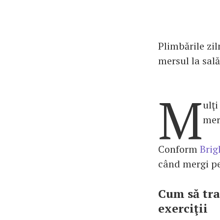
Plimbările zil
mersul la sală
M
ulţi
mer
Conform
Brig
când mergi pe 
Cum să tra
exerciţii