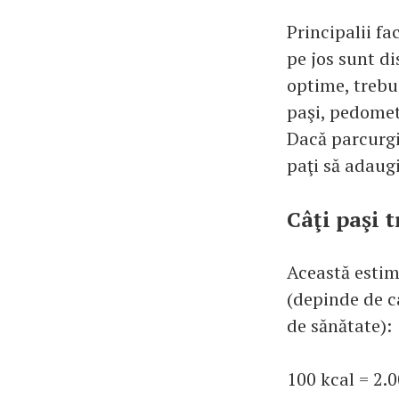
Principalii fa
pe jos sunt di
optime, trebu
paşi, pedometr
Dacă parcurgi 
paţi să adaugi
Câţi paşi t
Această estim
(depinde de ca
de sănătate):
100 kcal = 2.