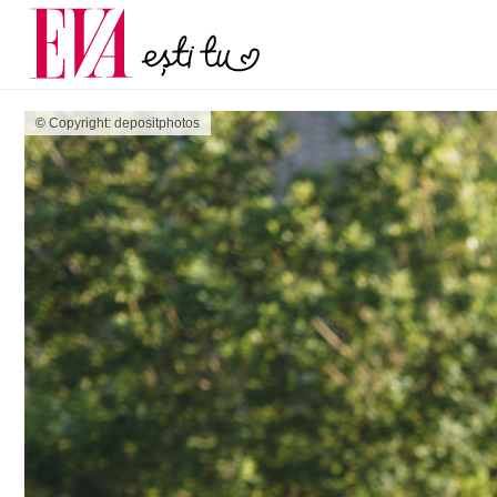
și 60 de ani. De ce te t
Carieră
pe măsură ce înaintez
Actualitate
© Copyright: depositphotos