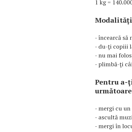
1 kg = 140.00
Modalităţi
- încearcă să
- du-ţi copiii 
- nu mai folosi
- plimbă-ţi c
Pentru a-ţ
următoarel
- mergi cu un
- ascultă muz
- mergi în loc