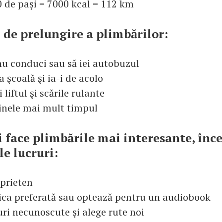
0 de paşi = 7000 kcal = 112 km
 de prelungire a plimbărilor:
 nu conduci sau să iei autobuzul
la şcoală şi ia-i de acolo
 liftul şi scările rulante
âinele mai mult timpul
i face plimbările mai interesante, înc
e lucruri:
 prieten
ica preferată sau optează pentru un audiobook
uri necunoscute şi alege rute noi