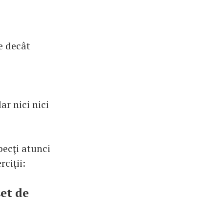
e decât
ar nici nici
specţi atunci
rciţii:
et de