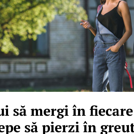
ui să mergi în fiecare
epe să pierzi în greu