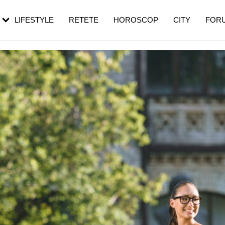
rezești mai des
Cât durează, cum te pregătești și cât
i în vârstă
de dureroasă este investigația
LIFESTYLE
RETETE
HOROSCOP
CITY
FOR