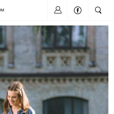
Nu ai cont?
Inregistreaza-
UM