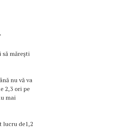
.
i să măreşti
ână nu vă va
e 2,3 ori pe
nu mai
t lucru de1,2