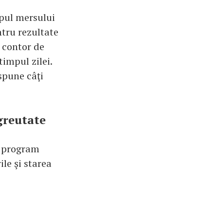
mpul mersului
ntru rezultate
 contor de
timpul zilei.
 spune câţi
 greutate
l program
ile şi starea