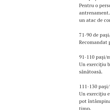
Pentru o pers
antrenament.
un atac de co
71-90 de paşi
Recomandat pe
91-110 paşi/m
Un exerciţiu 
sănătoasă.
111-130 paşi
Un exerciţiu 
pot întâmpina
timp.