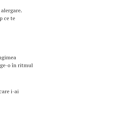
 alergare.
p ce te
lungimea
rge-o în ritmul
are i-ai