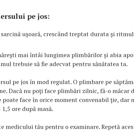
ersului pe jos:
 sarcină uşoară, crescând treptat durata şi ritmul
măreşti mai întâi lungimea plimbărilor şi abia apo
amul trebuie să fie adecvat pentru sănătatea ta.
ersul pe jos în mod regulat. O plimbare pe săptăm
ne. Dacă nu poţi face plimbări zilnic, fă-o măcar d
 poate face în orice moment convenabil ţie, dar 
 1,5 ore după masă.
te medicului tău pentru o examinare. Repetă aces