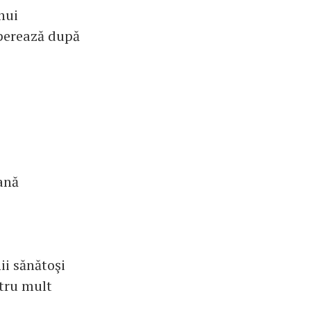
nui
perează după
ană
ii sănătoşi
ntru mult