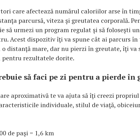
ctori care afectează numărul caloriilor arse în ti
stanţa parcursă, viteza şi greutatea corporală. Pe
ie să urmezi un program regulat şi să foloseşti un
u. Acest dispozitiv îţi va spune cât ai parcurs în 
o distanţă mare, dar nu pierzi în greutate, îţi va
 pentru rezultatele dorite.
rebuie să faci pe zi pentru a pierde în
are aproximativă te va ajuta să îţi creezi propriu
racteristicile individuale, stilul de viaţă, obiceiur
000 de paşi = 1,6 km