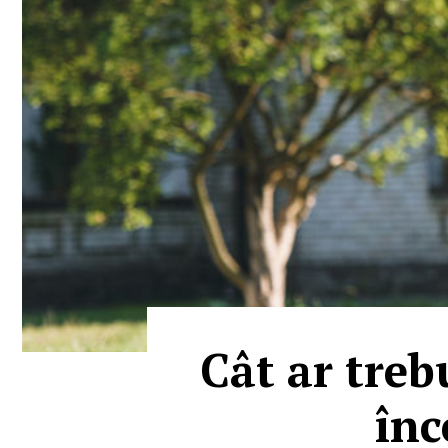
Cât ar treb
înc