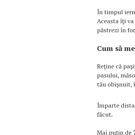
În timpul iern
Aceasta îţi va
păstrezi în fo
Cum să me
Reţine că paşi
pasului, măsoa
tău obişnuit, 
Împarte dista
făcut.
Mai puţin de 