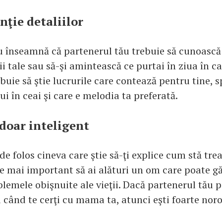
nţie detaliilor
u înseamnă că partenerul tău trebuie să cunoască 
ţii tale sau să-şi amintească ce purtai în ziua în c
rebuie să ştie lucrurile care contează pentru tine,
pui în ceai şi care e melodia ta preferată.
 doar inteligent
 de folos cineva care ştie să-ţi explice cum stă tre
 e mai important să ai alături un om care poate gă
blemele obişnuite ale vieţii. Dacă partenerul tău p
 când te cerţi cu mama ta, atunci eşti foarte nor