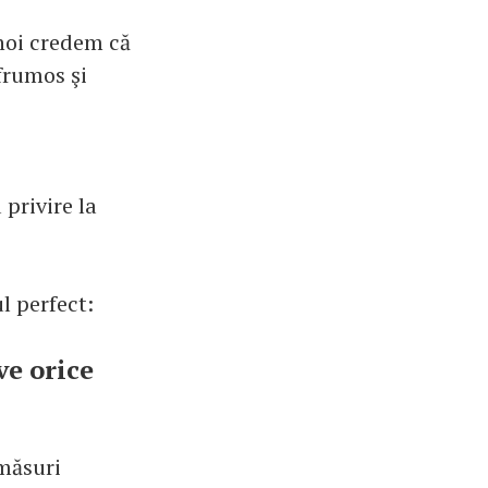
noi credem că
frumos şi
privire la
ul perfect:
ve orice
măsuri