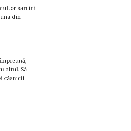
multor sarcini
auna din
l împreună,
u altul. Să
i căsnicii