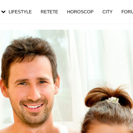
rebui să mergi
și 60 de ani. De ce te trezești mai des
pe măsură ce înaintezi în vârstă
LIFESTYLE
RETETE
HOROSCOP
CITY
FOR