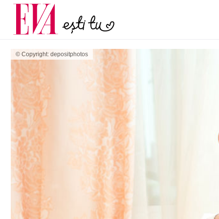
menopauză și când ar t
Carieră
la medic
Actualitate
© Copyright: depositphotos