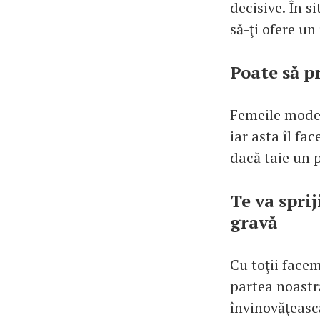
decisive. În si
să-ţi ofere un
Poate să p
Femeile moder
iar asta îl fa
dacă taie un p
Te va spri
gravă
Cu toţii facem
partea noastră
învinovăţeasc