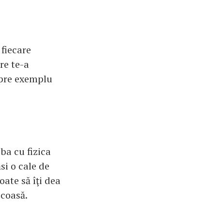
fiecare
are te-a
 spre exemplu
aba cu fizica
si o cale de
oate să îţi dea
ocoasă.