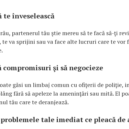
ă te înveselească
rău, partenerul tău ştie mereu să te facă să-ţi revi
te va sprijini sau va face alte lucruri care te vor 
e.
că compromisuri şi să negocieze
oate găsi un limbaj comun cu ofiţerii de poliţie, i
lâng fără să apeleze la ameninţări sau mită. El po
nul tău care te deranjează.
 problemele tale imediat ce pleacă de 