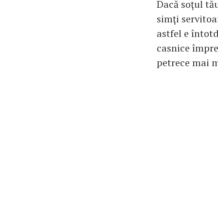
Dacă soţul tău
simţi servitoa
astfel e întot
casnice împre
petrece mai 