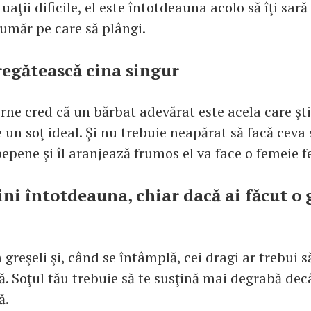
tuaţii dificile, el este întotdeauna acolo să îţi sară
 umăr pe care să plângi.
regătească cina singur
ne cred că un bărbat adevărat este acela care şti
ce un soţ ideal. Şi nu trebuie neapărat să facă ceva 
epene şi îl aranjează frumos el va face o femeie fe
jini întotdeauna, chiar dacă ai făcut o 
 greşeli şi, când se întâmplă, cei dragi ar trebui 
. Soţul tău trebuie să te susţină mai degrabă decâ
ă.