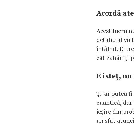
Acordă ate
Acest lucru n
detaliu al vie
întâlnit. El t
cât zahăr îţi 
E isteţ, nu
Ţi-ar putea fi
cuantică, dar
ieşire din pro
un sfat atunci