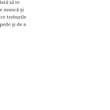
dată să te
 de muncă şi
ace treburile
pede şi de a