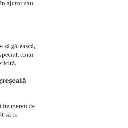
 în ajutor sau
e să gătească,
special, chiar
ricită.
greşeală
să fie mereu de
t să te