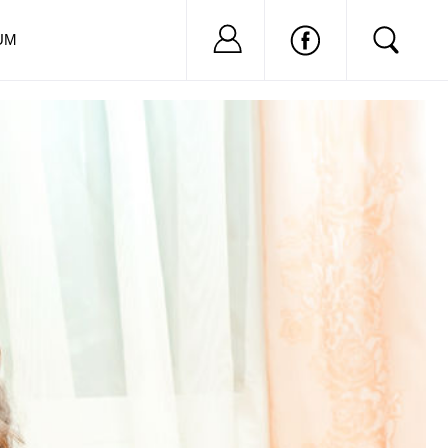
Nu ai cont?
Inregistreaza-
UM