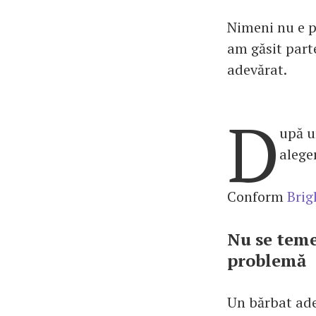
Nimeni nu e p
am găsit part
adevărat.
D
upă u
alege
Conform
Brig
Nu se teme 
problemă
Un bărbat ade