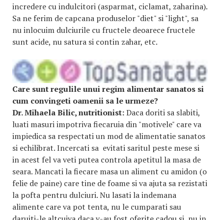
incredere cu indulcitori (asparmat, ciclamat, zaharina).
Sa ne ferim de capcana produselor "diet" si "light", sa
nu inlocuim dulciurile cu fructele deoarece fructele
sunt acide, nu satura si contin zahar, etc.
Care sunt regulile unui regim alimentar sanatos si
cum convingeti oamenii sa le urmeze?
Dr. Mihaela Bilic, nutritionist:
Daca doriti sa slabiti,
luati masuri impotriva fiecaruia din "motivele" care va
impiedica sa respectati un mod de alimentatie sanatos
si echilibrat. Incercati sa evitati saritul peste mese si
in acest fel va veti putea controla apetitul la masa de
seara. Mancati la fiecare masa un aliment cu amidon (o
felie de paine) care tine de foame si va ajuta sa rezistati
la pofta pentru dulciuri. Nu lasati la indemana
alimente care va pot tenta, nu le cumparati sau
daruiti-le altcuiva daca v-au fost oferite cadou si, nu in