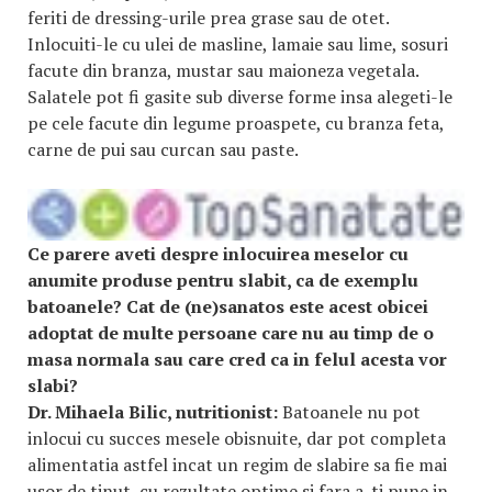
feriti de dressing-urile prea grase sau de otet.
Inlocuiti-le cu ulei de masline, lamaie sau lime, sosuri
facute din branza, mustar sau maioneza vegetala.
Salatele pot fi gasite sub diverse forme insa alegeti-le
pe cele facute din legume proaspete, cu branza feta,
carne de pui sau curcan sau paste.
Ce parere aveti despre inlocuirea meselor cu
anumite produse pentru slabit, ca de exemplu
batoanele? Cat de (ne)sanatos este acest obicei
adoptat de multe persoane care nu au timp de o
masa normala sau care cred ca in felul acesta vor
slabi?
Dr. Mihaela Bilic, nutritionist:
Batoanele nu pot
inlocui cu succes mesele obisnuite, dar pot completa
alimentatia astfel incat un regim de slabire sa fie mai
usor de tinut, cu rezultate optime si fara a-ti pune in