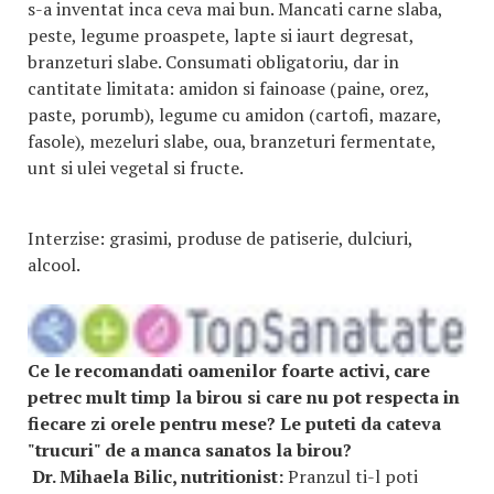
s-a inventat inca ceva mai bun. Mancati carne slaba,
peste, legume proaspete, lapte si iaurt degresat,
branzeturi slabe. Consumati obligatoriu, dar in
cantitate limitata: amidon si fainoase (paine, orez,
paste, porumb), legume cu amidon (cartofi, mazare,
fasole), mezeluri slabe, oua, branzeturi fermentate,
unt si ulei vegetal si fructe.
Interzise: grasimi, produse de patiserie, dulciuri,
alcool.
Ce le recomandati oamenilor foarte activi, care
petrec mult timp la birou si care nu pot respecta in
fiecare zi orele pentru mese? Le puteti da cateva
"trucuri" de a manca sanatos la birou?
Dr. Mihaela Bilic, nutritionist:
Pranzul ti-l poti