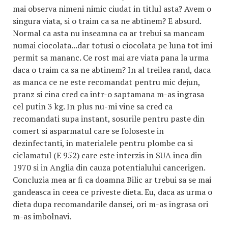
mai observa nimeni nimic ciudat in titlul asta? Avem o
singura viata, si o traim ca sa ne abtinem? E absurd.
Normal ca asta nu inseamna ca ar trebui sa mancam
numai ciocolata...dar totusi o ciocolata pe luna tot imi
permit sa mananc. Ce rost mai are viata pana la urma
daca o traim ca sa ne abtinem? In al treilea rand, daca
as manca ce ne este recomandat pentru mic dejun,
pranz si cina cred ca intr-o saptamana m-as ingrasa
cel putin 3 kg. In plus nu-mi vine sa cred ca
recomandati supa instant, sosurile pentru paste din
comert si asparmatul care se foloseste in
dezinfectanti, in materialele pentru plombe ca si
ciclamatul (E 952) care este interzis in SUA inca din
1970 si in Anglia din cauza potentialului cancerigen.
Concluzia mea ar fi ca doamna Bilic ar trebui sa se mai
gandeasca in ceea ce priveste dieta. Eu, daca as urma o
dieta dupa recomandarile dansei, ori m-as ingrasa ori
m-as imbolnavi.