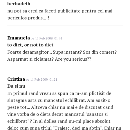
herbadeth
nu pot sa cred ca faceti publicitate pentru cel mai
periculos produs...!!
Emanuela
pe 11 Feb 2009, 01:44
to diet, or not to diet
Foarte dezamagitor... Supa instant? Sos din comert?
Asparmat si ciclamat? Are you serious??
Cristina
pe 11 Feb 2009, 01:21
Da si nu
In primul rand vreau sa spun ca m-am plictisit de
sintagma asta cu mancatul echilibrat. Am auzit-o
peste tot... Altceva chiar nu mai e de discutat cand
vine vorba de o dieta decat mancatul "sanatos si
echilibrat" ? In al doilea rand nu-mi place absolut
deloc cum suna titlul "Traiesc, deci ma abtin". Chiar nu