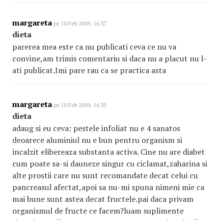
margareta
pe 10 Feb 2009, 16:37
dieta
parerea mea este ca nu publicati ceva ce nu va
convine,am trimis comentariu si daca nu a placut nu l-
ati publicat.Imi pare rau ca se practica asta
margareta
pe 10 Feb 2009, 16:35
dieta
adaug si eu ceva: pestele infoliat nu e 4 sanatos
deoarece aluminiul nu e bun pentru organism si
incalzit elibereaza substanta activa. Cine nu are diabet
cum poate sa-si dauneze singur cu ciclamat,zaharina si
alte prostii care nu sunt recomandate decat celui cu
pancreasul afectat,apoi sa nu-mi spuna nimeni mie ca
mai bune sunt astea decat fructele.pai daca privam
organismul de fructe ce facem?luam suplimente