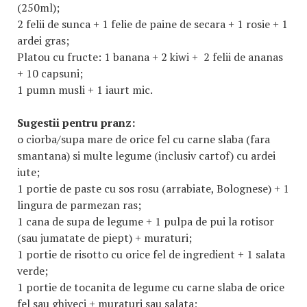
(250ml);
2 felii de sunca + 1 felie de paine de secara + 1 rosie + 1
ardei gras;
Platou cu fructe: 1 banana + 2 kiwi + 2 felii de ananas
+ 10 capsuni;
1 pumn musli + 1 iaurt mic.
Sugestii pentru pranz:
o ciorba/supa mare de orice fel cu carne slaba (fara
smantana) si multe legume (inclusiv cartof) cu ardei
iute;
1 portie de paste cu sos rosu (arrabiate, Bolognese) + 1
lingura de parmezan ras;
1 cana de supa de legume + 1 pulpa de pui la rotisor
(sau jumatate de piept) + muraturi;
1 portie de risotto cu orice fel de ingredient + 1 salata
verde;
1 portie de tocanita de legume cu carne slaba de orice
fel sau ghiveci + muraturi sau salata;