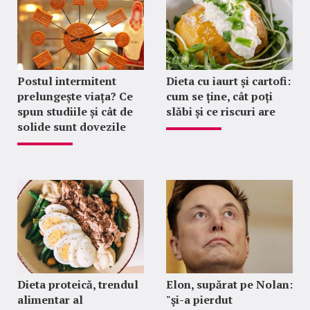
Postul intermitent
Dieta cu iaurt și cartofi:
prelungește viața? Ce
cum se ține, cât poți
spun studiile și cât de
slăbi și ce riscuri are
solide sunt dovezile
Dieta proteică, trendul
Elon, supărat pe Nolan:
alimentar al
"şi-a pierdut