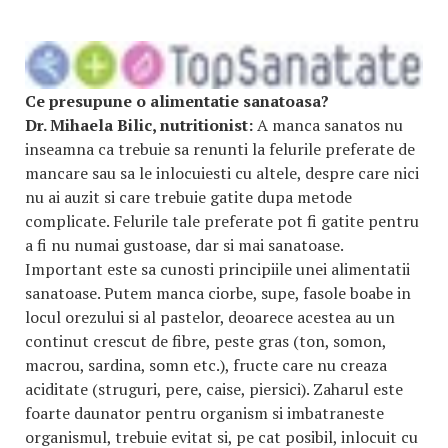
Ce presupune o alimentatie sanatoasa?
Dr. Mihaela Bilic, nutritionist:
A manca sanatos nu
inseamna ca trebuie sa renunti la felurile preferate de
mancare sau sa le inlocuiesti cu altele, despre care nici
nu ai auzit si care trebuie gatite dupa metode
complicate. Felurile tale preferate pot fi gatite pentru
a fi nu numai gustoase, dar si mai sanatoase.
Important este sa cunosti principiile unei alimentatii
sanatoase. Putem manca ciorbe, supe, fasole boabe in
locul orezului si al pastelor, deoarece acestea au un
continut crescut de fibre, peste gras (ton, somon,
macrou, sardina, somn etc.), fructe care nu creaza
aciditate (struguri, pere, caise, piersici). Zaharul este
foarte daunator pentru organism si imbatraneste
organismul, trebuie evitat si, pe cat posibil, inlocuit cu