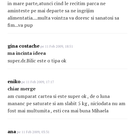
in mare parte,atunci cind le recitim parca ne
aminteste pe mai departe sa ne ingrijim
alimentatia....multa vointza va doresc si sanatosi sa
fim...va pup
gina costache
pe 11 Feb 2009, 18:51
ma incinta ideea
super.dr.Bilic este o tipa ok
eniko
pe 11 Feb 2009, 17:17
chiar merge
am cumparat cartea si este super ok , de o luna
mananc pe saturate si am slabit 5 kg , niciodata nu am
fost mai multumita , esti cea mai buna Mihaela
ana
pe 11 Feb 2009, 03:31