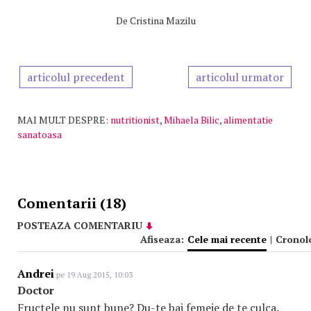
De
Cristina Mazilu
articolul precedent
articolul urmator
MAI MULT DESPRE:
nutritionist
,
Mihaela Bilic
,
alimentatie
sanatoasa
Comentarii (18)
POSTEAZA COMENTARIU
Afiseaza:
Cele mai recente
|
Cronol
Andrei
pe 19 Aug 2015, 10:03
Doctor
Fructele nu sunt bune? Du-te bai femeie de te culca.