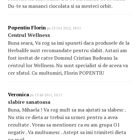
Du-te sa mananci ciocolata si sa mesteci orbit.
Popentiu Florin
pe 23 Oct 2012, 18:51
Centrul Wellness
Buna seara, Va rog sa imi spuneti daca produsele de la
Herbalife sunt recomandate pentru slabit. Astazi am
fost invitat de catre Domnul Cristian Budeanu la
centrul lor Wellness. Nu sunt specialist si de aceea va
cer sfatul. Cu multumiri, Florin POPENTIU
Veronica
pe 13 Iul 2011, 10:17
slabire sanatoasa
Buna, Mihaela ! Va rog mult sa ma ajutati sa slabesc .
Nu stiu ce dieta ar trebui sa urmez pentru a avea
rezultate . Vreau sa mentionez ca eu am grupa O1
negativ . Va multumesc . Astept sa imi trimiteti dieta
pe mail.