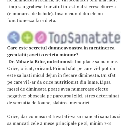
timp sau grabesc tranzitul intestinal si cresc diureza
(eliminarea de lichide). Insa niciunul din ele nu
functioneaza fara dieta.
Care este secretul dumneavoastra in mentinerea
greutatii; aveti o reteta minune?
Dr. Mihaela Bilic, nutritionist:
Imi place sa mananc.
Orice, oricat, oricand. Primul sfat pe care vi-l pot da
este sa luati micul dejun in fiecare dimineata. Un sfat
pe care vi l-ar da orice nutritionist din lume. Lipsa
mesei de dimineata poate avea numeroase efecte
negative: oboseala pe parcursul zilei, stres determinat
de senzatia de foame, slabirea memoriei.
Orice, dar cu masura! Invatati-va sa mancati sanatos si
sa mancati cele 3 mese principale pe zi, minim 7-8