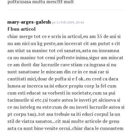
pofticioasa multu mescfff mult
mary-arges-galesh
pe 11 Feb 2009, 20:44
f bun articol
chiar merge tot ce e scris in articol,eu am 35 de ani si
nu am nici un kg peste,am incercat cit am putut s cit
am stiut sa maninc tot cei sanatos,asta nu inseamna
ca nu maninc tot cemi pofteste inima,sigur am mincat
ce am dorit dar lucrurile care stiam ca ingrasa si nu
sunt sanatoase le mincam din ce in ce mai rar si
cantitati mici,doar de pofta si e f ok..eu cred ca daca
lumea ar incerca sa isi educe propiu corp la fel cum
cum esti educat sa vorbesti in societate,cum sa pui
tacimurile si etc.(si toate astea le inveti pt alcineva si
ce nu inteleg eu este:cum de nu inveti lucrurile astea si
pt corpu tau)..tot asa trebuie sa iti educi corpul la un
stil de viatza sanatos...cit mai multe articole de genu
asta ca sunt bine venite orcui..chiar daca le cunoastem