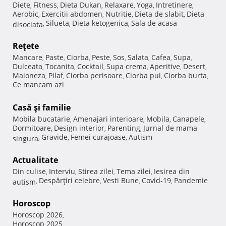
Diete
Fitness
Dieta Dukan
Relaxare
Yoga
Intretinere
,
,
,
,
,
,
Aerobic
Exercitii abdomen
Nutritie
Dieta de slabit
Dieta
,
,
,
,
Silueta
Dieta ketogenica
Sala de acasa
disociata
,
,
,
Reţete
Mancare
Paste
Ciorba
Peste
Sos
Salata
Cafea
Supa
,
,
,
,
,
,
,
,
Dulceata
Tocanita
Cocktail
Supa crema
Aperitive
Desert
,
,
,
,
,
,
Maioneza
Pilaf
Ciorba perisoare
Ciorba pui
Ciorba burta
,
,
,
,
,
Ce mancam azi
Casă şi familie
Mobila bucatarie
Amenajari interioare
Mobila
Canapele
,
,
,
,
Dormitoare
Design interior
Parenting
Jurnal de mama
,
,
,
Gravide
Femei curajoase
Autism
singura
,
,
,
Actualitate
Din culise
Interviu
Stirea zilei
Tema zilei
Iesirea din
,
,
,
,
Despărţiri celebre
Vesti Bune
Covid-19
Pandemie
autism
,
,
,
,
Horoscop
Horoscop 2026
,
Horoscop 2025
,