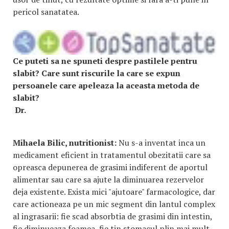
pericol sanatatea.
Ce puteti sa ne spuneti despre pastilele pentru
slabit? Care sunt riscurile la care se expun
persoanele care apeleaza la aceasta metoda de
slabit?
Dr.
Mihaela Bilic, nutritionist:
Nu s-a inventat inca un
medicament eficient in tratamentul obezitatii care sa
opreasca depunerea de grasimi indiferent de aportul
alimentar sau care sa ajute la diminuarea rezervelor
deja existente. Exista mici "ajutoare" farmacologice, dar
care actioneaza pe un mic segment din lantul complex
al ingrasarii: fie scad absorbtia de grasimi din intestin,
fie diminueaza foamea, fie tin stomacul plin mai mult