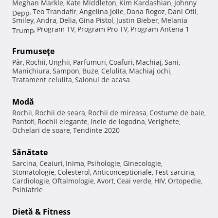
Meghan Markle
Kate Middleton
Kim Kardashian
Johnny
,
,
,
Teo Trandafir
Angelina Jolie
Dana Rogoz
Dani Otil
Depp
,
,
,
,
,
Smiley
Andra
Delia
Gina Pistol
Justin Bieber
Melania
,
,
,
,
,
Program TV
Program Pro TV
Program Antena 1
Trump
,
,
,
Frumuseţe
Păr
Rochii
Unghii
Parfumuri
Coafuri
Machiaj
Sani
,
,
,
,
,
,
,
Manichiura
Sampon
Buze
Celulita
Machiaj ochi
,
,
,
,
,
Tratament celulita
Salonul de acasa
,
Modă
Rochii
Rochii de seara
Rochii de mireasa
Costume de baie
,
,
,
,
Pantofi
Rochii elegante
Inele de logodna
Verighete
,
,
,
,
Ochelari de soare
Tendinte 2020
,
Sănătate
Sarcina
Ceaiuri
Inima
Psihologie
Ginecologie
,
,
,
,
,
Stomatologie
Colesterol
Anticonceptionale
Test sarcina
,
,
,
,
Cardiologie
Oftalmologie
Avort
Ceai verde
HIV
Ortopedie
,
,
,
,
,
,
Psihiatrie
Dietă & Fitness