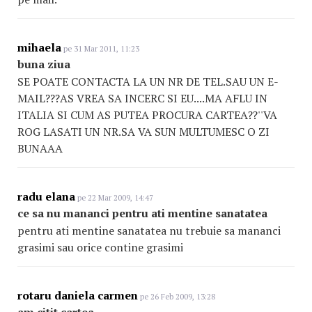
mihaela
pe 31 Mar 2011, 11:23
buna ziua
SE POATE CONTACTA LA UN NR DE TEL.SAU UN E-
MAIL???AS VREA SA INCERC SI EU....MA AFLU IN
ITALIA SI CUM AS PUTEA PROCURA CARTEA??''VA
ROG LASATI UN NR.SA VA SUN MULTUMESC O ZI
BUNAAA
radu elana
pe 22 Mar 2009, 14:47
ce sa nu mananci pentru ati mentine sanatatea
pentru ati mentine sanatatea nu trebuie sa mananci
grasimi sau orice contine grasimi
rotaru daniela carmen
pe 26 Feb 2009, 13:28
am citit cartea