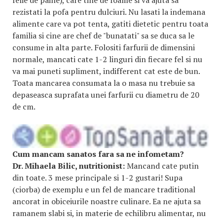
felie de paine), care tine de foame si va ajuta sa
rezistati la pofa pentru dulciuri. Nu lasati la indemana
alimente care va pot tenta, gatiti dietetic pentru toata
familia si cine are chef de "bunatati" sa se duca sa le
consume in alta parte. Folositi farfurii de dimensini
normale, mancati cate 1-2 linguri din fiecare fel si nu
va mai puneti supliment, indifferent cat este de bun.
Toata mancarea consumata la o masa nu trebuie sa
depaseasca suprafata unei farfurii cu diametru de 20
de cm.
Cum mancam sanatos fara sa ne infometam?
Dr. Mihaela Bilic, nutritionist:
Mancand cate putin
din toate. 3 mese principale si 1-2 gustari! Supa
(ciorba) de exemplu e un fel de mancare traditional
ancorat in obiceiurile noastre culinare. Ea ne ajuta sa
ramanem slabi si, in materie de echilibru alimentar, nu