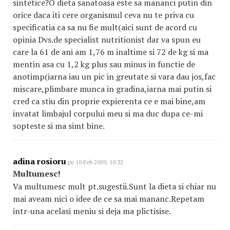
sintetice?O dieta sanatoasa este sa mananci putin din
orice daca iti cere organismul ceva nu te priva cu
specificatia ca sa nu fie mult(aici sunt de acord cu
opinia Dvs.de specialist nutritionist dar va spun eu
care la 61 de ani am 1,76 m inaltime si 72 de kg si ma
mentin asa cu 1,2 kg plus sau minus in functie de
anotimp(iarna iau un pic in greutate si vara dau jos,fac
miscare,plimbare munca in gradina,iarna mai putin si
cred ca stiu din proprie expierenta ce e mai bine,am
invatat limbajul corpului meu si ma duc dupa ce-mi
sopteste si ma simt bine.
adina rosioru
pe 10 Feb 2009, 10:32
Multumesc!
Va multumesc mult pt.sugestii.Sunt la dieta si chiar nu
mai aveam nici o idee de ce sa mai mananc.Repetam
intr-una acelasi meniu si deja ma plictisise.