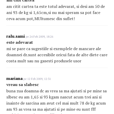
am citit cartea ta este totul adevarat, si desi am 50 de
ani 93 de kg si 1,65cm,si nu mai speram sa pot face
ceva acum pot,MUltumesc din suflet!
ralu.sami
pe 24 Feb 2009, 18:26
este adevarat
mi se pare ca sugestiile si exemplele de mancare ale
doamnei dr.sunt accesibile oricui fata de alte diete care
costa mult sau nu gasesti produsele usor
mariana
pe 12 Feb 2009, 12:31
vreau sa slabesc
buna zua doamna dc as vrea sa ma ajutati si pe mine sa
slbesc eu am 1,65 si 93 kgam nascut acum trei ani si
inainte de sarcina am avut cel mai mult 78 de kg acum
am 93 as vrea sa ma ajutati si pe mine eu sunt fff