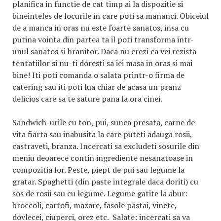
planifica in functie de cat timp ai la dispozitie si
bineinteles de locurile in care poti sa mananci. Obiceiul
de a manca in oras nu este foarte sanatos, insa cu
putina vointa din partea ta il poti transforma intr-
unul sanatos si hranitor. Daca nu crezi ca vei rezista
tentatiilor si nu-ti doresti sa iei masa in oras si mai
bine! Iti poti comanda o salata printr-o firma de
catering sau iti poti lua chiar de acasa un pranz
delicios care sa te sature pana la ora cinei.
Sandwich-urile cu ton, pui, sunca presata, carne de
vita fiarta sau inabusita la care puteti adauga rosii,
castraveti, branza. Incercati sa excludeti sosurile din
meniu deoarece contin ingrediente nesanatoase in
compozitia lor. Peste, piept de pui sau legume la
gratar. Spaghetti (din paste integrale daca doriti) cu
sos de rosii sau cu legume. Legume gatite la abur:
broccoli, cartofi, mazare, fasole pastai, vinete,
dovlecei, ciuperci, orez etc. Salate: incercati sa va