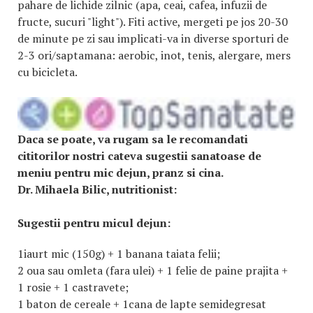
pahare de lichide zilnic (apa, ceai, cafea, infuzii de
fructe, sucuri "light"). Fiti active, mergeti pe jos 20-30
de minute pe zi sau implicati-va in diverse sporturi de
2-3 ori/saptamana: aerobic, inot, tenis, alergare, mers
cu bicicleta.
Daca se poate, va rugam sa le recomandati
cititorilor nostri cateva sugestii sanatoase de
meniu pentru mic dejun, pranz si cina.
Dr. Mihaela Bilic, nutritionist:
Sugestii pentru
micul dejun:
1iaurt mic (150g) + 1 banana taiata felii;
2 oua sau omleta (fara ulei) + 1 felie de paine prajita +
1 rosie + 1 castravete;
1 baton de cereale + 1cana de lapte semidegresat