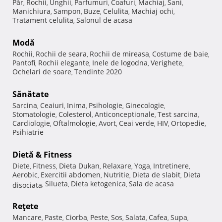
Păr
Rochii
Unghii
Parfumuri
Coafuri
Machiaj
Sani
,
,
,
,
,
,
,
Manichiura
Sampon
Buze
Celulita
Machiaj ochi
,
,
,
,
,
Tratament celulita
Salonul de acasa
,
Modă
Rochii
Rochii de seara
Rochii de mireasa
Costume de baie
,
,
,
,
Pantofi
Rochii elegante
Inele de logodna
Verighete
,
,
,
,
Ochelari de soare
Tendinte 2020
,
Sănătate
Sarcina
Ceaiuri
Inima
Psihologie
Ginecologie
,
,
,
,
,
Stomatologie
Colesterol
Anticonceptionale
Test sarcina
,
,
,
,
Cardiologie
Oftalmologie
Avort
Ceai verde
HIV
Ortopedie
,
,
,
,
,
,
Psihiatrie
Dietă & Fitness
Diete
Fitness
Dieta Dukan
Relaxare
Yoga
Intretinere
,
,
,
,
,
,
Aerobic
Exercitii abdomen
Nutritie
Dieta de slabit
Dieta
,
,
,
,
Silueta
Dieta ketogenica
Sala de acasa
disociata
,
,
,
Reţete
Mancare
Paste
Ciorba
Peste
Sos
Salata
Cafea
Supa
,
,
,
,
,
,
,
,