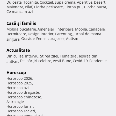
Dulceata
Tocanita
Cocktail
Supa crema
Aperitive
Desert
,
,
,
,
,
,
Maioneza
Pilaf
Ciorba perisoare
Ciorba pui
Ciorba burta
,
,
,
,
,
Ce mancam azi
Casă şi familie
Mobila bucatarie
Amenajari interioare
Mobila
Canapele
,
,
,
,
Dormitoare
Design interior
Parenting
Jurnal de mama
,
,
,
Gravide
Femei curajoase
Autism
singura
,
,
,
Actualitate
Din culise
Interviu
Stirea zilei
Tema zilei
Iesirea din
,
,
,
,
Despărţiri celebre
Vesti Bune
Covid-19
Pandemie
autism
,
,
,
,
Horoscop
Horoscop 2026
,
Horoscop 2025
,
Horoscop azi
,
Horoscop dragoste
,
Horoscop chinezesc
,
Astrologie
,
Horoscop lunar
,
Horoscop rac azi
,
Horoscop gemeni azi
,