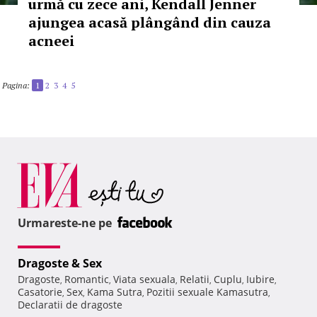
urmă cu zece ani, Kendall Jenner
ajungea acasă plângând din cauza
acneei
Pagina:
1
2
3
4
5
Urmareste-ne pe
Dragoste & Sex
Dragoste
Romantic
Viata sexuala
Relatii
Cuplu
Iubire
,
,
,
,
,
,
Casatorie
Sex
Kama Sutra
Pozitii sexuale Kamasutra
,
,
,
,
Declaratii de dragoste