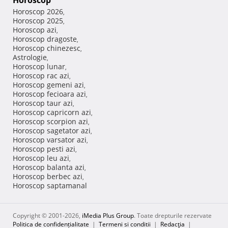
Horoscop
Horoscop 2026
,
Horoscop 2025
,
Horoscop azi
,
Horoscop dragoste
,
Horoscop chinezesc
,
Astrologie
,
Horoscop lunar
,
Horoscop rac azi
,
Horoscop gemeni azi
,
Horoscop fecioara azi
,
Horoscop taur azi
,
Horoscop capricorn azi
,
Horoscop scorpion azi
,
Horoscop sagetator azi
,
Horoscop varsator azi
,
Horoscop pesti azi
,
Horoscop leu azi
,
Horoscop balanta azi
,
Horoscop berbec azi
,
Horoscop saptamanal
Copyright © 2001-2026,
iMedia Plus Group
. Toate drepturile rezervate
Politica de confidențialitate
|
Termeni si conditii
|
Redacţia
|