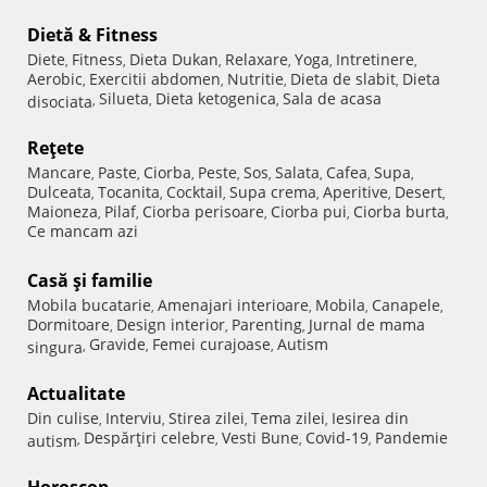
Dietă & Fitness
Diete
Fitness
Dieta Dukan
Relaxare
Yoga
Intretinere
,
,
,
,
,
,
Aerobic
Exercitii abdomen
Nutritie
Dieta de slabit
Dieta
,
,
,
,
Silueta
Dieta ketogenica
Sala de acasa
disociata
,
,
,
Reţete
Mancare
Paste
Ciorba
Peste
Sos
Salata
Cafea
Supa
,
,
,
,
,
,
,
,
Dulceata
Tocanita
Cocktail
Supa crema
Aperitive
Desert
,
,
,
,
,
,
Maioneza
Pilaf
Ciorba perisoare
Ciorba pui
Ciorba burta
,
,
,
,
,
Ce mancam azi
Casă şi familie
Mobila bucatarie
Amenajari interioare
Mobila
Canapele
,
,
,
,
Dormitoare
Design interior
Parenting
Jurnal de mama
,
,
,
Gravide
Femei curajoase
Autism
singura
,
,
,
Actualitate
Din culise
Interviu
Stirea zilei
Tema zilei
Iesirea din
,
,
,
,
Despărţiri celebre
Vesti Bune
Covid-19
Pandemie
autism
,
,
,
,