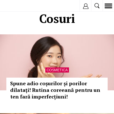
Inregistreaza
Cosuri
COSMETICA
Spune adio coșurilor și porilor
dilatați! Rutina coreeană pentru un
ten fară imperfecțiuni!