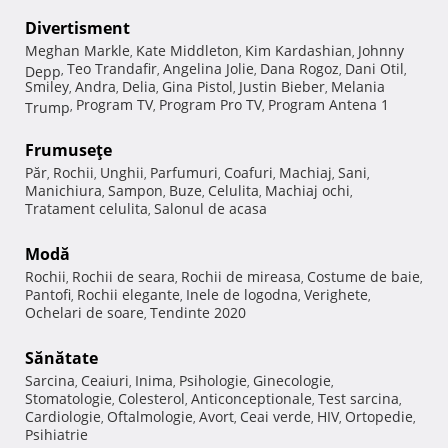
Divertisment
Meghan Markle
Kate Middleton
Kim Kardashian
Johnny
,
,
,
Teo Trandafir
Angelina Jolie
Dana Rogoz
Dani Otil
Depp
,
,
,
,
,
Smiley
Andra
Delia
Gina Pistol
Justin Bieber
Melania
,
,
,
,
,
Program TV
Program Pro TV
Program Antena 1
Trump
,
,
,
Frumuseţe
Păr
Rochii
Unghii
Parfumuri
Coafuri
Machiaj
Sani
,
,
,
,
,
,
,
Manichiura
Sampon
Buze
Celulita
Machiaj ochi
,
,
,
,
,
Tratament celulita
Salonul de acasa
,
Modă
Rochii
Rochii de seara
Rochii de mireasa
Costume de baie
,
,
,
,
Pantofi
Rochii elegante
Inele de logodna
Verighete
,
,
,
,
Ochelari de soare
Tendinte 2020
,
Sănătate
Sarcina
Ceaiuri
Inima
Psihologie
Ginecologie
,
,
,
,
,
Stomatologie
Colesterol
Anticonceptionale
Test sarcina
,
,
,
,
Cardiologie
Oftalmologie
Avort
Ceai verde
HIV
Ortopedie
,
,
,
,
,
,
Psihiatrie