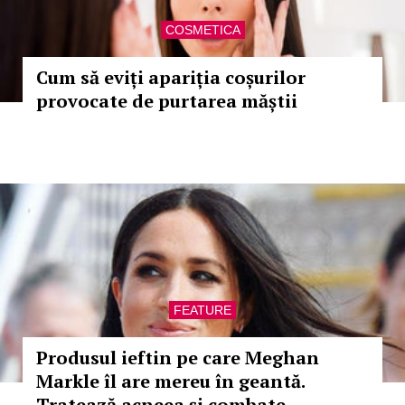
COSMETICA
Cum să eviți apariția coșurilor
provocate de purtarea măștii
FEATURE
Produsul ieftin pe care Meghan
Markle îl are mereu în geantă.
Tratează acneea și combate