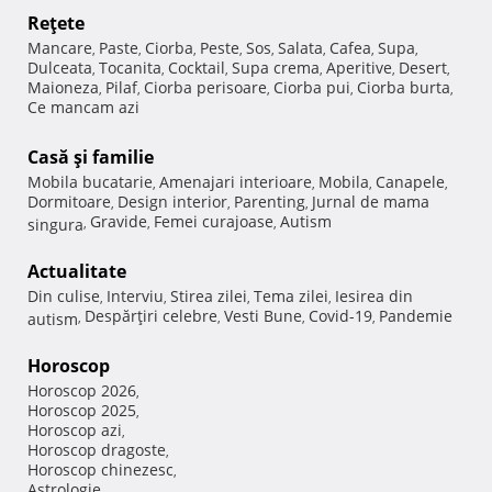
Reţete
Mancare
Paste
Ciorba
Peste
Sos
Salata
Cafea
Supa
,
,
,
,
,
,
,
,
Dulceata
Tocanita
Cocktail
Supa crema
Aperitive
Desert
,
,
,
,
,
,
Maioneza
Pilaf
Ciorba perisoare
Ciorba pui
Ciorba burta
,
,
,
,
,
Ce mancam azi
Casă şi familie
Mobila bucatarie
Amenajari interioare
Mobila
Canapele
,
,
,
,
Dormitoare
Design interior
Parenting
Jurnal de mama
,
,
,
Gravide
Femei curajoase
Autism
singura
,
,
,
Actualitate
Din culise
Interviu
Stirea zilei
Tema zilei
Iesirea din
,
,
,
,
Despărţiri celebre
Vesti Bune
Covid-19
Pandemie
autism
,
,
,
,
Horoscop
Horoscop 2026
,
Horoscop 2025
,
Horoscop azi
,
Horoscop dragoste
,
Horoscop chinezesc
,
Astrologie
,