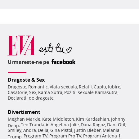
Urmareste-ne pe
Dragoste & Sex
Dragoste
Romantic
Viata sexuala
Relatii
Cuplu
Iubire
,
,
,
,
,
,
Casatorie
Sex
Kama Sutra
Pozitii sexuale Kamasutra
,
,
,
,
Declaratii de dragoste
Divertisment
Meghan Markle
Kate Middleton
Kim Kardashian
Johnny
,
,
,
Teo Trandafir
Angelina Jolie
Dana Rogoz
Dani Otil
Depp
,
,
,
,
,
Smiley
Andra
Delia
Gina Pistol
Justin Bieber
Melania
,
,
,
,
,
Program TV
Program Pro TV
Program Antena 1
Trump
,
,
,