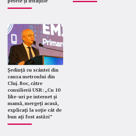
petele și iritațiile
Ședință cu scântei din
cauza metroului din
Cluj. Boc, către
consilierii USR: „Cu 10
like-uri pe internet și
mamă, mergeți acasă,
explicați la soție cât de
bun ați fost astăzi”