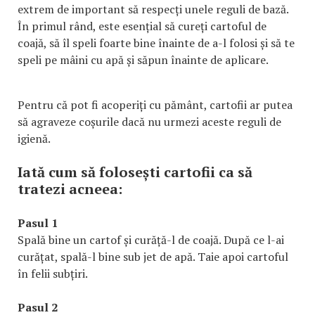
extrem de important să respecți unele reguli de bază.
În primul rând, este esențial să cureți cartoful de
coajă, să îl speli foarte bine înainte de a-l folosi și să te
speli pe mâini cu apă și săpun înainte de aplicare.
Pentru că pot fi acoperiți cu pământ, cartofii ar putea
să agraveze coșurile dacă nu urmezi aceste reguli de
igienă.
Iată cum să folosești cartofii ca să
tratezi acneea:
Pasul 1
Spală bine un cartof și curăță-l de coajă. După ce l-ai
curățat, spală-l bine sub jet de apă. Taie apoi cartoful
în felii subțiri.
Pasul 2