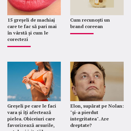
15 greșeli de machiaj
Cum recunoști un
care te fac să pari mai
brand coreean
în vârstă și cum le
corectezi
Greșeli pe care le faci
Elon, supărat pe Nolan:
vara și îți afectează
"şi-a pierdut
pielea. Obiceiuri care
integritatea". Are
favorizează arsurile,
dreptate?