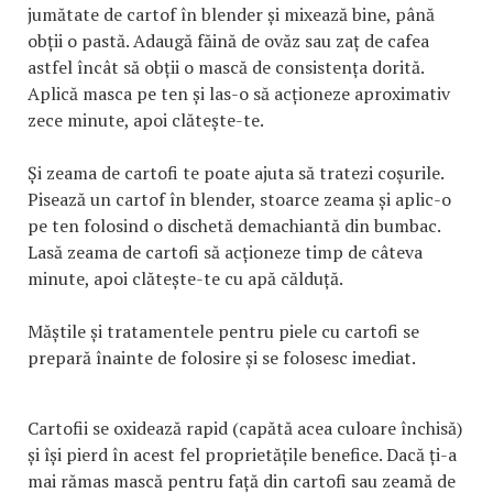
jumătate de cartof în blender și mixează bine, până
obții o pastă. Adaugă făină de ovăz sau zaț de cafea
astfel încât să obții o mască de consistența dorită.
Aplică masca pe ten și las-o să acționeze aproximativ
zece minute, apoi clătește-te.
Și zeama de cartofi te poate ajuta să tratezi coșurile.
Pisează un cartof în blender, stoarce zeama și aplic-o
pe ten folosind o dischetă demachiantă din bumbac.
Lasă zeama de cartofi să acționeze timp de câteva
minute, apoi clătește-te cu apă călduță.
Măștile și tratamentele pentru piele cu cartofi se
prepară înainte de folosire și se folosesc imediat.
Cartofii se oxidează rapid (capătă acea culoare închisă)
și își pierd în acest fel proprietățile benefice. Dacă ți-a
mai rămas mască pentru față din cartofi sau zeamă de