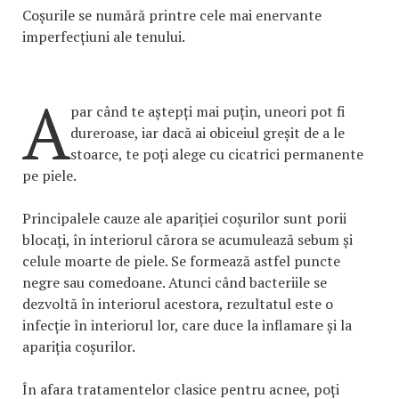
Coșurile se numără printre cele mai enervante
imperfecțiuni ale tenului.
A
par când te aștepți mai puțin, uneori pot fi
dureroase, iar dacă ai obiceiul greșit de a le
stoarce, te poți alege cu cicatrici permanente
pe piele.
Principalele cauze ale apariției coșurilor sunt porii
blocați, în interiorul cărora se acumulează sebum și
celule moarte de piele. Se formează astfel puncte
negre sau comedoane. Atunci când bacteriile se
dezvoltă în interiorul acestora, rezultatul este o
infecție în interiorul lor, care duce la inflamare și la
apariția coșurilor.
În afara tratamentelor clasice pentru acnee, poți