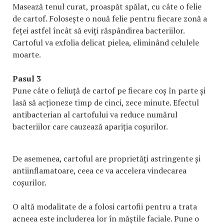
Masează tenul curat, proaspăt spălat, cu câte o felie
de cartof. Folosește o nouă felie pentru fiecare zonă a
feței astfel încât să eviți răspândirea bacteriilor.
Cartoful va exfolia delicat pielea, eliminând celulele
moarte.
Pasul 3
Pune câte o feliuță de cartof pe fiecare coș în parte și
lasă să acționeze timp de cinci, zece minute. Efectul
antibacterian al cartofului va reduce numărul
bacteriilor care cauzează apariția coșurilor.
De asemenea, cartoful are proprietăți astringente și
antiinflamatoare, ceea ce va accelera vindecarea
coșurilor.
O altă modalitate de a folosi cartofii pentru a trata
acneea este includerea lor în măștile faciale. Pune o