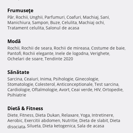
Frumuseţe
Păr
Rochii
Unghii
Parfumuri
Coafuri
Machiaj
Sani
,
,
,
,
,
,
,
Manichiura
Sampon
Buze
Celulita
Machiaj ochi
,
,
,
,
,
Tratament celulita
Salonul de acasa
,
Modă
Rochii
Rochii de seara
Rochii de mireasa
Costume de baie
,
,
,
,
Pantofi
Rochii elegante
Inele de logodna
Verighete
,
,
,
,
Ochelari de soare
Tendinte 2020
,
Sănătate
Sarcina
Ceaiuri
Inima
Psihologie
Ginecologie
,
,
,
,
,
Stomatologie
Colesterol
Anticonceptionale
Test sarcina
,
,
,
,
Cardiologie
Oftalmologie
Avort
Ceai verde
HIV
Ortopedie
,
,
,
,
,
,
Psihiatrie
Dietă & Fitness
Diete
Fitness
Dieta Dukan
Relaxare
Yoga
Intretinere
,
,
,
,
,
,
Aerobic
Exercitii abdomen
Nutritie
Dieta de slabit
Dieta
,
,
,
,
Silueta
Dieta ketogenica
Sala de acasa
disociata
,
,
,