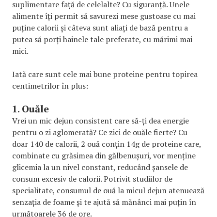
suplimentare față de celelalte? Cu siguranță. Unele
alimente îți permit să savurezi mese gustoase cu mai
puține calorii și câteva sunt aliați de bază pentru a
putea să porți hainele tale preferate, cu mărimi mai
mici.
Iată care sunt cele mai bune proteine pentru topirea
centimetrilor în plus:
1. Ouăle
Vrei un mic dejun consistent care să-ți dea energie
pentru o zi aglomerată? Ce zici de ouăle fierte? Cu
doar 140 de calorii, 2 ouă conțin 14g de proteine care,
combinate cu grăsimea din gălbenușuri, vor menține
glicemia la un nivel constant, reducând șansele de
consum excesiv de calorii. Potrivit studiilor de
specialitate, consumul de ouă la micul dejun atenuează
senzația de foame și te ajută să mănânci mai puțin în
următoarele 36 de ore.