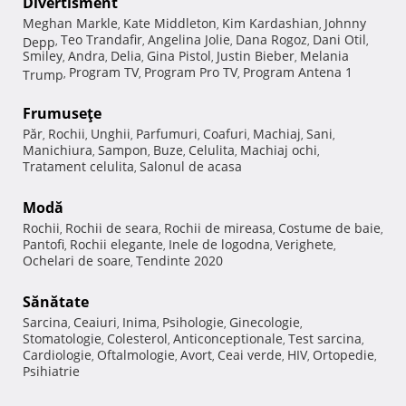
Divertisment
Meghan Markle
Kate Middleton
Kim Kardashian
Johnny
,
,
,
Teo Trandafir
Angelina Jolie
Dana Rogoz
Dani Otil
Depp
,
,
,
,
,
Smiley
Andra
Delia
Gina Pistol
Justin Bieber
Melania
,
,
,
,
,
Program TV
Program Pro TV
Program Antena 1
Trump
,
,
,
Frumuseţe
Păr
Rochii
Unghii
Parfumuri
Coafuri
Machiaj
Sani
,
,
,
,
,
,
,
Manichiura
Sampon
Buze
Celulita
Machiaj ochi
,
,
,
,
,
Tratament celulita
Salonul de acasa
,
Modă
Rochii
Rochii de seara
Rochii de mireasa
Costume de baie
,
,
,
,
Pantofi
Rochii elegante
Inele de logodna
Verighete
,
,
,
,
Ochelari de soare
Tendinte 2020
,
Sănătate
Sarcina
Ceaiuri
Inima
Psihologie
Ginecologie
,
,
,
,
,
Stomatologie
Colesterol
Anticonceptionale
Test sarcina
,
,
,
,
Cardiologie
Oftalmologie
Avort
Ceai verde
HIV
Ortopedie
,
,
,
,
,
,
Psihiatrie