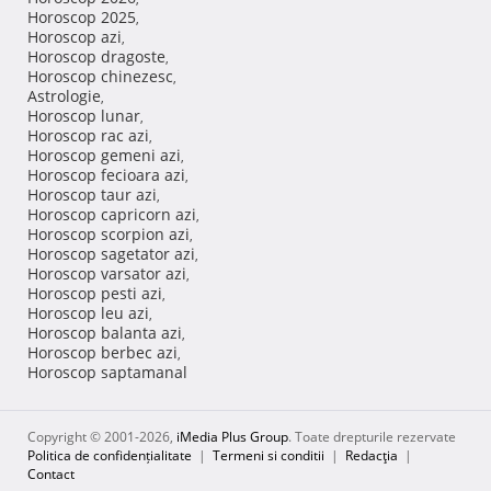
Horoscop 2025
,
Horoscop azi
,
Horoscop dragoste
,
Horoscop chinezesc
,
Astrologie
,
Horoscop lunar
,
Horoscop rac azi
,
Horoscop gemeni azi
,
Horoscop fecioara azi
,
Horoscop taur azi
,
Horoscop capricorn azi
,
Horoscop scorpion azi
,
Horoscop sagetator azi
,
Horoscop varsator azi
,
Horoscop pesti azi
,
Horoscop leu azi
,
Horoscop balanta azi
,
Horoscop berbec azi
,
Horoscop saptamanal
Copyright © 2001-2026,
iMedia Plus Group
. Toate drepturile rezervate
Politica de confidențialitate
|
Termeni si conditii
|
Redacţia
|
Contact