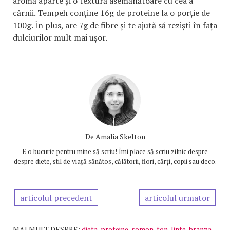
aromă aparte și o textură asemănătoare cu cea a
cărnii. Tempeh conține 16g de proteine la o porție de
100g. În plus, are 7g de fibre și te ajută să reziști în fața
dulciurilor mult mai ușor.
De
Amalia Skelton
E o bucurie pentru mine să scriu! Îmi place să scriu zilnic despre
despre diete, stil de viață sănătos, călătorii, flori, cărți, copii sau deco.
articolul precedent
articolul urmator
MAI MULT DESPRE:
dieta
,
proteine
,
somon
,
ton
,
linte
,
branza