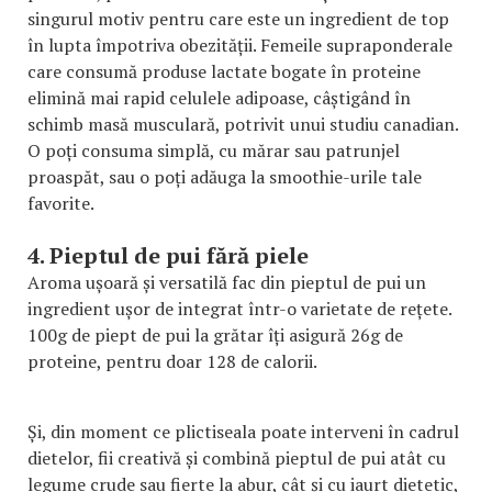
singurul motiv pentru care este un ingredient de top
în lupta împotriva obezității. Femeile supraponderale
care consumă produse lactate bogate în proteine
elimină mai rapid celulele adipoase, câștigând în
schimb masă musculară, potrivit unui studiu canadian.
O poți consuma simplă, cu mărar sau patrunjel
proaspăt, sau o poți adăuga la smoothie-urile tale
favorite.
4. Pieptul de pui fără piele
Aroma ușoară și versatilă fac din pieptul de pui un
ingredient ușor de integrat într-o varietate de rețete.
100g de piept de pui la grătar îți asigură 26g de
proteine, pentru doar 128 de calorii.
Și, din moment ce plictiseala poate interveni în cadrul
dietelor, fii creativă și combină pieptul de pui atât cu
legume crude sau fierte la abur, cât și cu iaurt dietetic,