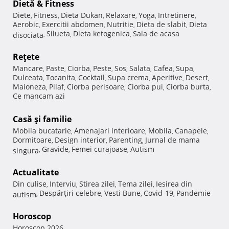
Dietă & Fitness
Diete
Fitness
Dieta Dukan
Relaxare
Yoga
Intretinere
,
,
,
,
,
,
Aerobic
Exercitii abdomen
Nutritie
Dieta de slabit
Dieta
,
,
,
,
Silueta
Dieta ketogenica
Sala de acasa
disociata
,
,
,
Reţete
Mancare
Paste
Ciorba
Peste
Sos
Salata
Cafea
Supa
,
,
,
,
,
,
,
,
Dulceata
Tocanita
Cocktail
Supa crema
Aperitive
Desert
,
,
,
,
,
,
Maioneza
Pilaf
Ciorba perisoare
Ciorba pui
Ciorba burta
,
,
,
,
,
Ce mancam azi
Casă şi familie
Mobila bucatarie
Amenajari interioare
Mobila
Canapele
,
,
,
,
Dormitoare
Design interior
Parenting
Jurnal de mama
,
,
,
Gravide
Femei curajoase
Autism
singura
,
,
,
Actualitate
Din culise
Interviu
Stirea zilei
Tema zilei
Iesirea din
,
,
,
,
Despărţiri celebre
Vesti Bune
Covid-19
Pandemie
autism
,
,
,
,
Horoscop
Horoscop 2026
,