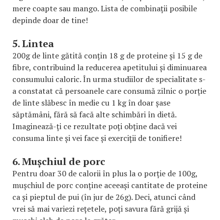
mere coapte sau mango. Lista de combinații posibile
depinde doar de tine!
5. Lintea
200g de linte gătită conțin 18 g de proteine și 15 g de
fibre, contribuind la reducerea apetitului și diminuarea
consumului caloric. În urma studiilor de specialitate s-
a constatat că persoanele care consumă zilnic o porție
de linte slăbesc în medie cu 1 kg în doar șase
săptămâni, fără să facă alte schimbări în dietă.
Imaginează-ți ce rezultate poți obține dacă vei
consuma linte și vei face și exerciții de tonifiere!
6. Mușchiul de porc
Pentru doar 30 de calorii în plus la o porție de 100g,
mușchiul de porc conține aceeași cantitate de proteine
ca și pieptul de pui (în jur de 26g). Deci, atunci când
vrei să mai variezi rețetele, poți savura fără grijă și