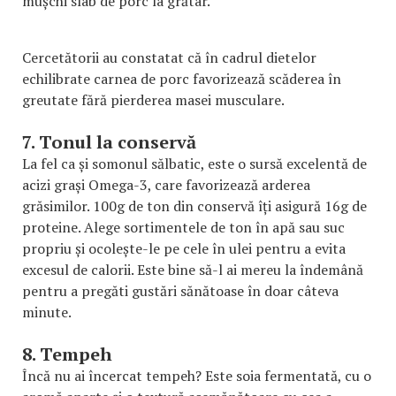
mușchi slab de porc la grătar.
Cercetătorii au constatat că în cadrul dietelor
echilibrate carnea de porc favorizează scăderea în
greutate fără pierderea masei musculare.
7. Tonul la conservă
La fel ca și somonul sălbatic, este o sursă excelentă de
acizi grași Omega-3, care favorizează arderea
grăsimilor. 100g de ton din conservă îți asigură 16g de
proteine. Alege sortimentele de ton în apă sau suc
propriu și ocolește-le pe cele în ulei pentru a evita
excesul de calorii. Este bine să-l ai mereu la îndemână
pentru a pregăti gustări sănătoase în doar câteva
minute.
8. Tempeh
Încă nu ai încercat tempeh? Este soia fermentată, cu o