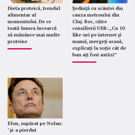
Dieta proteică, trendul
Ședință cu scântei din
alimentar al
cauza metroului din
momentului. De ce
Cluj. Boc, către
toată lumea încearcă
consilierii USR: „Cu 10
să mănânce mai multe
like-uri pe internet și
proteine
mamă, mergeți acasă,
explicați la soție cât de
bun ați fost astăzi”
Elon, supărat pe Nolan:
"şi-a pierdut