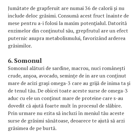
Jumătate de grapferuit are numai 36 de calorii și nu
include deloc grăsimi. Consumă acest fruct înainte de
mese pentru a-i folosi la maxim potențialul. Datorită
enzimelor din conţinutul său, grepfrutul are un efect
puternic asupra metabolismului, favorizând arderea
grăsimilor.
6. Somonul
Somonul alături de sardine, macrou, nuci românești
crude, anșoa, avocado, semințe de in are un conținut
mare de acizi grași omega-3 care au grijă de inima ta și
de tenul tău. De obicei toate aceste surse de omega-3
aduc cu ele un conținut mare de proteine care s-au
dovedit că ajută foarte mult în procesul de slăbire.
Prin urmare nu ezita să incluzi în meniul tău aceste
surse de grăsimi sănătoase, deoarece te ajută să arzi
grăsimea de pe burtă.