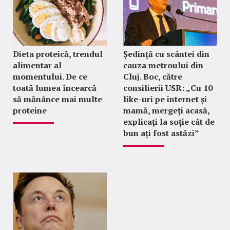
Dieta proteică, trendul
Ședință cu scântei din
alimentar al
cauza metroului din
momentului. De ce
Cluj. Boc, către
toată lumea încearcă
consilierii USR: „Cu 10
să mănânce mai multe
like-uri pe internet și
proteine
mamă, mergeți acasă,
explicați la soție cât de
bun ați fost astăzi”