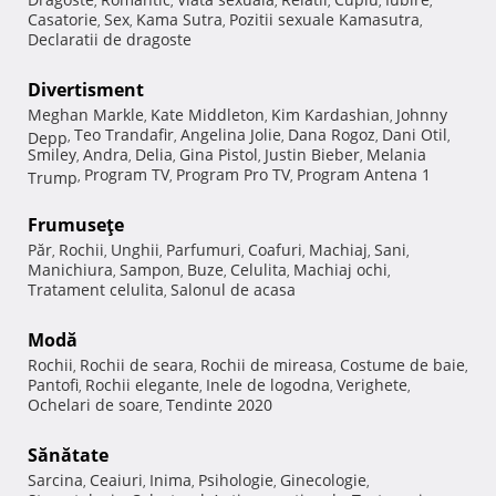
,
,
,
,
,
,
Casatorie
Sex
Kama Sutra
Pozitii sexuale Kamasutra
,
,
,
,
Declaratii de dragoste
Divertisment
Meghan Markle
Kate Middleton
Kim Kardashian
Johnny
,
,
,
Teo Trandafir
Angelina Jolie
Dana Rogoz
Dani Otil
Depp
,
,
,
,
,
Smiley
Andra
Delia
Gina Pistol
Justin Bieber
Melania
,
,
,
,
,
Program TV
Program Pro TV
Program Antena 1
Trump
,
,
,
Frumuseţe
Păr
Rochii
Unghii
Parfumuri
Coafuri
Machiaj
Sani
,
,
,
,
,
,
,
Manichiura
Sampon
Buze
Celulita
Machiaj ochi
,
,
,
,
,
Tratament celulita
Salonul de acasa
,
Modă
Rochii
Rochii de seara
Rochii de mireasa
Costume de baie
,
,
,
,
Pantofi
Rochii elegante
Inele de logodna
Verighete
,
,
,
,
Ochelari de soare
Tendinte 2020
,
Sănătate
Sarcina
Ceaiuri
Inima
Psihologie
Ginecologie
,
,
,
,
,