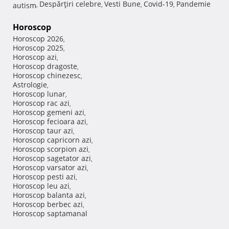
Despărţiri celebre
Vesti Bune
Covid-19
Pandemie
autism
,
,
,
,
Horoscop
Horoscop 2026
,
Horoscop 2025
,
Horoscop azi
,
Horoscop dragoste
,
Horoscop chinezesc
,
Astrologie
,
Horoscop lunar
,
Horoscop rac azi
,
Horoscop gemeni azi
,
Horoscop fecioara azi
,
Horoscop taur azi
,
Horoscop capricorn azi
,
Horoscop scorpion azi
,
Horoscop sagetator azi
,
Horoscop varsator azi
,
Horoscop pesti azi
,
Horoscop leu azi
,
Horoscop balanta azi
,
Horoscop berbec azi
,
Horoscop saptamanal