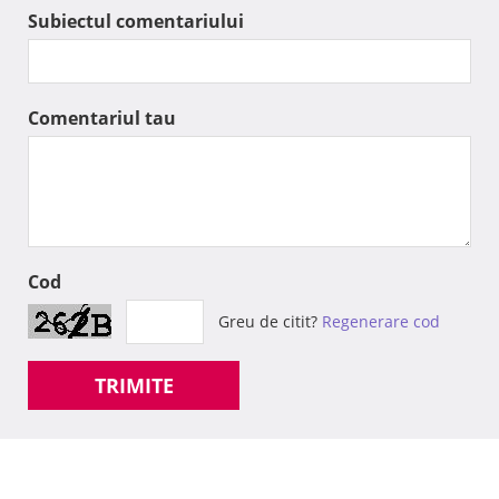
Subiectul comentariului
Comentariul tau
Cod
Greu de citit?
Regenerare cod
TRIMITE