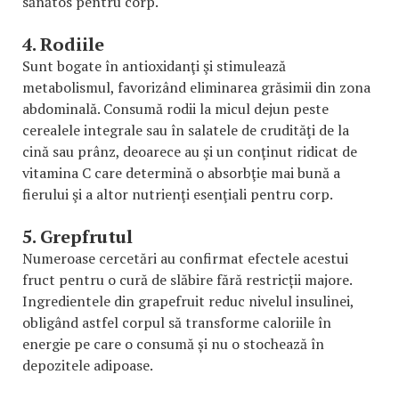
sănătos pentru corp.
4. Rodiile
Sunt bogate în antioxidanţi şi stimulează
metabolismul, favorizând eliminarea grăsimii din zona
abdominală. Consumă rodii la micul dejun peste
cerealele integrale sau în salatele de crudităţi de la
cină sau prânz, deoarece au şi un conţinut ridicat de
vitamina C care determină o absorbţie mai bună a
fierului şi a altor nutrienţi esenţiali pentru corp.
5. Grepfrutul
Numeroase cercetări au confirmat efectele acestui
fruct pentru o cură de slăbire fără restricții majore.
Ingredientele din grapefruit reduc nivelul insulinei,
obligând astfel corpul să transforme caloriile în
energie pe care o consumă și nu o stochează în
depozitele adipoase.