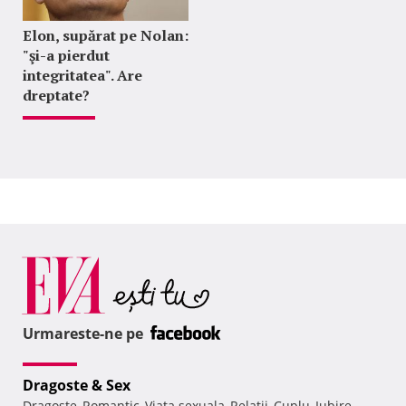
Elon, supărat pe Nolan:
"şi-a pierdut
integritatea". Are
dreptate?
Urmareste-ne pe
Dragoste & Sex
Dragoste
Romantic
Viata sexuala
Relatii
Cuplu
Iubire