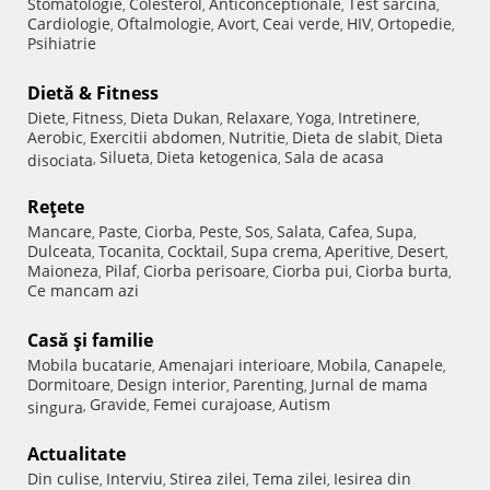
Stomatologie
Colesterol
Anticonceptionale
Test sarcina
,
,
,
,
Cardiologie
Oftalmologie
Avort
Ceai verde
HIV
Ortopedie
,
,
,
,
,
,
Psihiatrie
Dietă & Fitness
Diete
Fitness
Dieta Dukan
Relaxare
Yoga
Intretinere
,
,
,
,
,
,
Aerobic
Exercitii abdomen
Nutritie
Dieta de slabit
Dieta
,
,
,
,
Silueta
Dieta ketogenica
Sala de acasa
disociata
,
,
,
Reţete
Mancare
Paste
Ciorba
Peste
Sos
Salata
Cafea
Supa
,
,
,
,
,
,
,
,
Dulceata
Tocanita
Cocktail
Supa crema
Aperitive
Desert
,
,
,
,
,
,
Maioneza
Pilaf
Ciorba perisoare
Ciorba pui
Ciorba burta
,
,
,
,
,
Ce mancam azi
Casă şi familie
Mobila bucatarie
Amenajari interioare
Mobila
Canapele
,
,
,
,
Dormitoare
Design interior
Parenting
Jurnal de mama
,
,
,
Gravide
Femei curajoase
Autism
singura
,
,
,
Actualitate
Din culise
Interviu
Stirea zilei
Tema zilei
Iesirea din
,
,
,
,