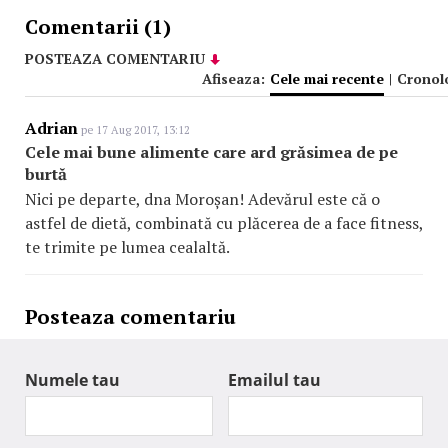
Comentarii (1)
POSTEAZA COMENTARIU
Afiseaza:
Cele mai recente
|
Cronol
Adrian
pe 17 Aug 2017, 13:12
Cele mai bune alimente care ard grăsimea de pe
burtă
Nici pe departe, dna Moroșan! Adevărul este că o
astfel de dietă, combinată cu plăcerea de a face fitness,
te trimite pe lumea cealaltă.
Posteaza comentariu
Numele tau
Emailul tau