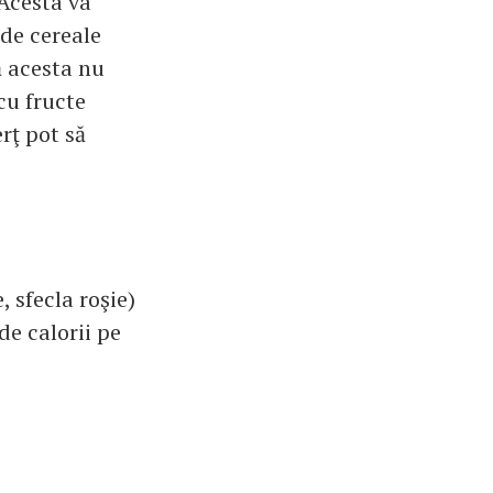
 Acesta va
 de cereale
ă acesta nu
 cu fructe
rţ pot să
 sfecla roşie)
de calorii pe