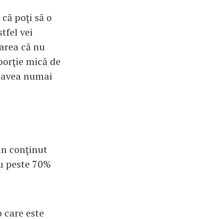
 că poţi să o
tfel vei
rarea că nu
 porţie mică de
a avea numai
un conţinut
cu peste 70%
 care este