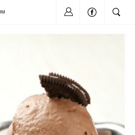
Nu ai cont?
Inregistreaza-
UM