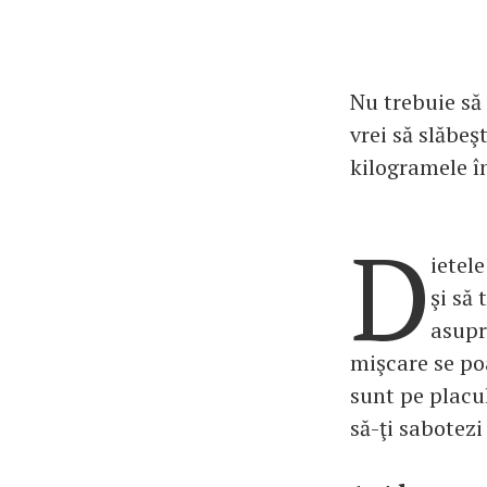
Nu trebuie să
vrei să slăbeş
kilogramele î
D
ietel
şi să
asupr
mişcare se poa
sunt pe placul
să-ţi sabotezi