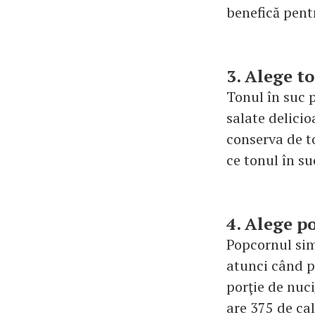
benefică pent
3. Alege to
Tonul în suc p
salate delicio
conserva de to
ce tonul în su
4. Alege p
Popcornul simp
atunci când po
porţie de nuc
are 375 de cal