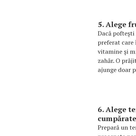
5. Alege fr
Dacă pofteşti
preferat care 
vitamine şi mi
zahăr. O prăji
ajunge doar pâ
6. Alege te
cumpărat
Prepară un ter