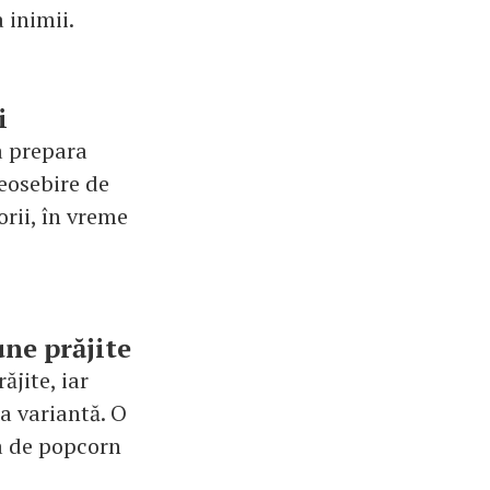
 inimii.
i
 a prepara
deosebire de
orii, în vreme
une prăjite
ăjite, iar
ma variantă. O
na de popcorn