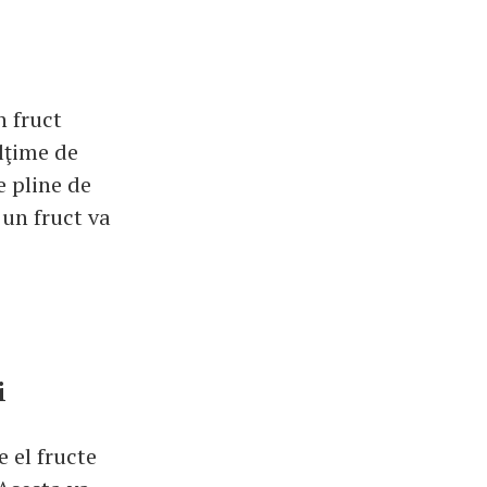
n fruct
ulţime de
e pline de
 un fruct va
i
e el fructe