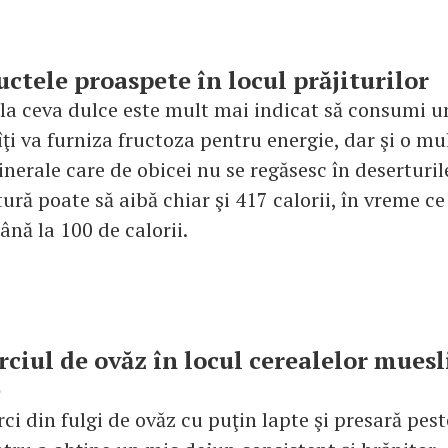
uctele proaspete în locul prăjiturilor
 la ceva dulce este mult mai indicat să consumi u
îţi va furniza fructoza pentru energie, dar şi o m
nerale care de obicei nu se regăsesc în deserturil
tură poate să aibă chiar şi 417 calorii, în vreme ce
nă la 100 de calorii.
rciul de ovăz în locul cerealelor muesl
e
ci din fulgi de ovăz cu puţin lapte şi presară pest