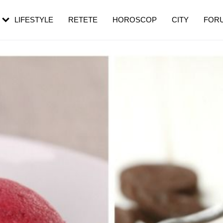
rezești mai des
Cât durează, cum te pregătești și cât
i în vârstă
de dureroasă este investigația
LIFESTYLE
RETETE
HOROSCOP
CITY
FOR