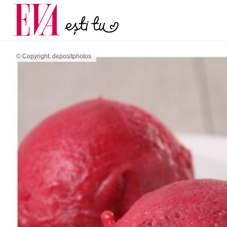
și 60 de ani. De ce te t
Carieră
pe măsură ce înaintez
Actualitate
© Copyright: depositphotos