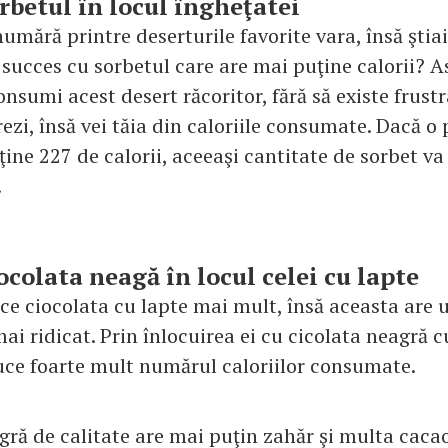
orbetul în locul îngheţatei
umără printre deserturile favorite vara, însă ştiai
 succes cu sorbetul care are mai puţine calorii? As
nsumi acest desert răcoritor, fără să existe frust
rezi, însă vei tăia din caloriile consumate. Dacă o
ţine 227 de calorii, aceeaşi cantitate de sorbet v
.
ocolata neagă în locul celei cu lapte
ace ciocolata cu lapte mai mult, însă aceasta are 
ai ridicat. Prin înlocuirea ei cu cicolata neagră 
uce foarte mult numărul caloriilor consumate.
gră de calitate are mai puţin zahăr şi multa cacao