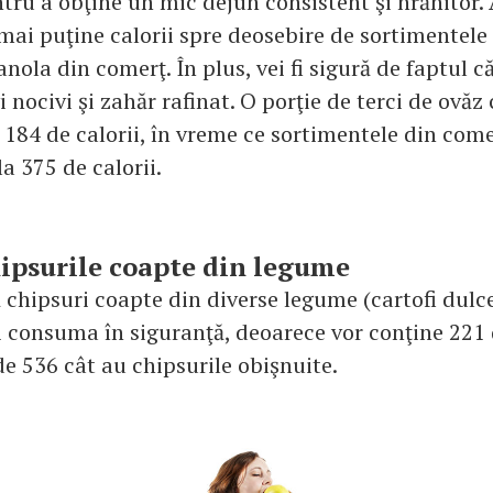
tru a obţine un mic dejun consistent şi hrănitor.
mai puţine calorii spre deosebire de sortimentele
nola din comerţ. În plus, vei fi sigură de faptul c
i nocivi şi zahăr rafinat. O porţie de terci de ovăz
 184 de calorii, în vreme ce sortimentele din come
a 375 de calorii.
hipsurile coapte din legume
chipsuri coapte din diverse legume (cartofi dulce,
i consuma în siguranţă, deoarece vor conţine 221 
 de 536 cât au chipsurile obişnuite.