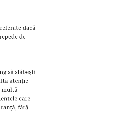
preferate dacă
i repede de
ng să slăbeşti
ltă atenţie
i multă
mentele care
ranţă, fără