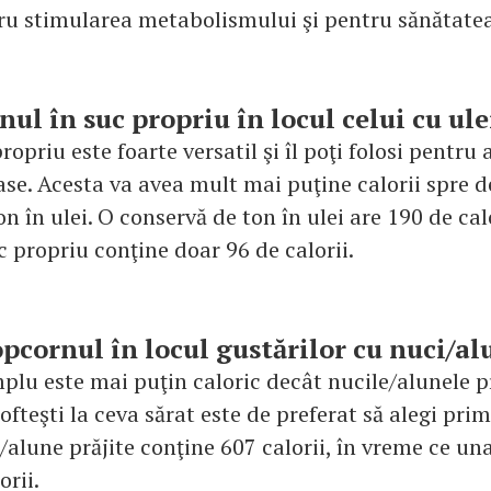
ru stimularea metabolismului şi pentru sănătatea
nul în suc propriu în locul celui cu ule
ropriu este foarte versatil şi îl poţi folosi pentru
ase. Acesta va avea mult mai puţine calorii spre 
n în ulei. O conservă de ton în ulei are 190 de cal
c propriu conţine doar 96 de calorii.
opcornul în locul gustărilor cu nuci/al
lu este mai puţin caloric decât nucile/alunele pr
fteşti la ceva sărat este de preferat să alegi pri
i/alune prăjite conţine 607 calorii, în vreme ce u
orii.