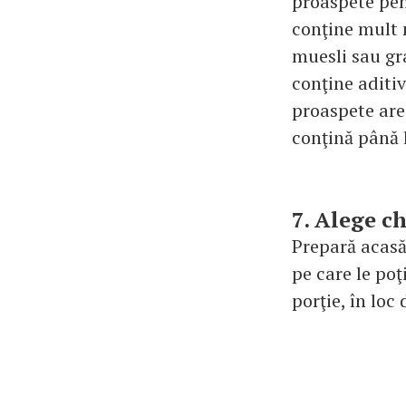
proaspete pen
conţine mult 
muesli sau gra
conţine aditiv
proaspete are
conţină până l
7. Alege c
Prepară acasă 
pe care le poţ
porţie, în loc