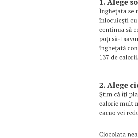
1. Alege s
Îngheţata se n
înlocuieşti cu
continua să co
poţi să-l savu
îngheţată con
137 de calorii
2. Alege ci
Ştim că îţi pl
caloric mult m
cacao vei red
Ciocolata nea