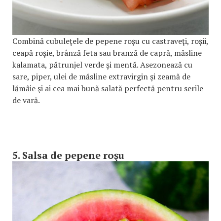
Combină cubuleţele de pepene roşu cu castraveţi, roşii,
ceapă roşie, brânză feta sau branză de capră, măsline
kalamata, pătrunjel verde şi mentă. Asezonează cu
sare, piper, ulei de măsline extravirgin şi zeamă de
lămâie şi ai cea mai bună salată perfectă pentru serile
de vară.
5. Salsa de pepene roşu