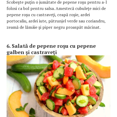
Scobeşte puţin o jumătate de pepene roşu pentru a-l
folosi ca bol pentru salsa. Amestecă cubuleţe mici de
pepene roşu cu castraveţi, ceapă roşie, ardei
portocaliu, ardei iute, pătrunjel verde sau coriandru,
zeamă de lămâie şi piper negru proaspăt măcinat.
6. Salată de pepene roşu cu pepene
galben şi castraveţi