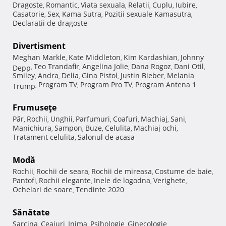
Dragoste
Romantic
Viata sexuala
Relatii
Cuplu
Iubire
,
,
,
,
,
,
Casatorie
Sex
Kama Sutra
Pozitii sexuale Kamasutra
,
,
,
,
Declaratii de dragoste
Divertisment
Meghan Markle
Kate Middleton
Kim Kardashian
Johnny
,
,
,
Teo Trandafir
Angelina Jolie
Dana Rogoz
Dani Otil
Depp
,
,
,
,
,
Smiley
Andra
Delia
Gina Pistol
Justin Bieber
Melania
,
,
,
,
,
Program TV
Program Pro TV
Program Antena 1
Trump
,
,
,
Frumuseţe
Păr
Rochii
Unghii
Parfumuri
Coafuri
Machiaj
Sani
,
,
,
,
,
,
,
Manichiura
Sampon
Buze
Celulita
Machiaj ochi
,
,
,
,
,
Tratament celulita
Salonul de acasa
,
Modă
Rochii
Rochii de seara
Rochii de mireasa
Costume de baie
,
,
,
,
Pantofi
Rochii elegante
Inele de logodna
Verighete
,
,
,
,
Ochelari de soare
Tendinte 2020
,
Sănătate
Sarcina
Ceaiuri
Inima
Psihologie
Ginecologie
,
,
,
,
,