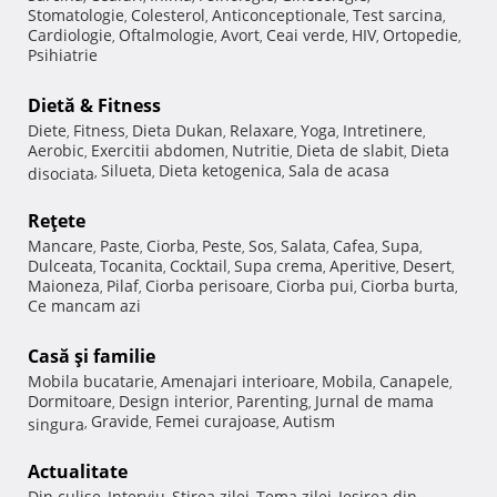
Stomatologie
Colesterol
Anticonceptionale
Test sarcina
,
,
,
,
Cardiologie
Oftalmologie
Avort
Ceai verde
HIV
Ortopedie
,
,
,
,
,
,
Psihiatrie
Dietă & Fitness
Diete
Fitness
Dieta Dukan
Relaxare
Yoga
Intretinere
,
,
,
,
,
,
Aerobic
Exercitii abdomen
Nutritie
Dieta de slabit
Dieta
,
,
,
,
Silueta
Dieta ketogenica
Sala de acasa
disociata
,
,
,
Reţete
Mancare
Paste
Ciorba
Peste
Sos
Salata
Cafea
Supa
,
,
,
,
,
,
,
,
Dulceata
Tocanita
Cocktail
Supa crema
Aperitive
Desert
,
,
,
,
,
,
Maioneza
Pilaf
Ciorba perisoare
Ciorba pui
Ciorba burta
,
,
,
,
,
Ce mancam azi
Casă şi familie
Mobila bucatarie
Amenajari interioare
Mobila
Canapele
,
,
,
,
Dormitoare
Design interior
Parenting
Jurnal de mama
,
,
,
Gravide
Femei curajoase
Autism
singura
,
,
,
Actualitate
Din culise
Interviu
Stirea zilei
Tema zilei
Iesirea din