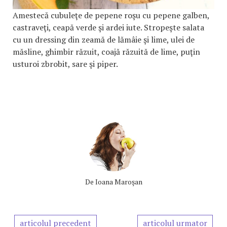
Amestecă cubuleţe de pepene roşu cu pepene galben,
castraveţi, ceapă verde şi ardei iute. Stropeşte salata
cu un dressing din zeamă de lămâie şi lime, ulei de
măsline, ghimbir răzuit, coajă răzuită de lime, puţin
usturoi zbrobit, sare şi piper.
De
Ioana Maroşan
articolul precedent
articolul urmator