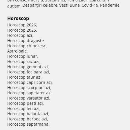
,
,
,
,
Despărţiri celebre
Vesti Bune
Covid-19
Pandemie
autism
,
,
,
,
Horoscop
Horoscop 2026
,
Horoscop 2025
,
Horoscop azi
,
Horoscop dragoste
,
Horoscop chinezesc
,
Astrologie
,
Horoscop lunar
,
Horoscop rac azi
,
Horoscop gemeni azi
,
Horoscop fecioara azi
,
Horoscop taur azi
,
Horoscop capricorn azi
,
Horoscop scorpion azi
,
Horoscop sagetator azi
,
Horoscop varsator azi
,
Horoscop pesti azi
,
Horoscop leu azi
,
Horoscop balanta azi
,
Horoscop berbec azi
,
Horoscop saptamanal