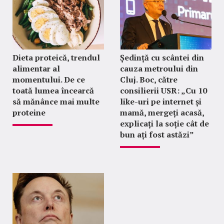
Dieta proteică, trendul
Ședință cu scântei din
alimentar al
cauza metroului din
momentului. De ce
Cluj. Boc, către
toată lumea încearcă
consilierii USR: „Cu 10
să mănânce mai multe
like-uri pe internet și
proteine
mamă, mergeți acasă,
explicați la soție cât de
bun ați fost astăzi”