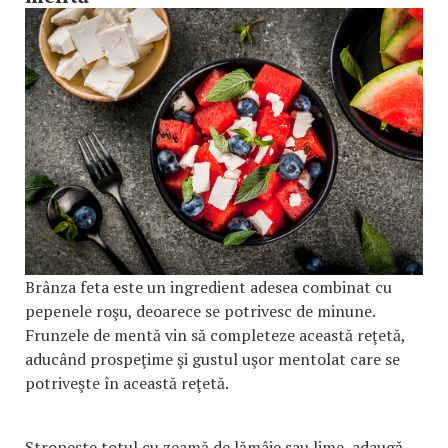
Brânza feta este un ingredient adesea combinat cu
pepenele roşu, deoarece se potrivesc de minune.
Frunzele de mentă vin să completeze această reţetă,
aducând prospeţime şi gustul uşor mentolat care se
potriveşte în această reţetă.
Stropeşte totul cu zeamă de lămâie sau lime, adaugă