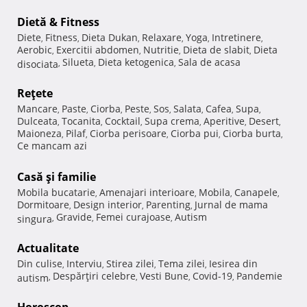
Dietă & Fitness
Diete
Fitness
Dieta Dukan
Relaxare
Yoga
Intretinere
,
,
,
,
,
,
Aerobic
Exercitii abdomen
Nutritie
Dieta de slabit
Dieta
,
,
,
,
Silueta
Dieta ketogenica
Sala de acasa
disociata
,
,
,
Reţete
Mancare
Paste
Ciorba
Peste
Sos
Salata
Cafea
Supa
,
,
,
,
,
,
,
,
Dulceata
Tocanita
Cocktail
Supa crema
Aperitive
Desert
,
,
,
,
,
,
Maioneza
Pilaf
Ciorba perisoare
Ciorba pui
Ciorba burta
,
,
,
,
,
Ce mancam azi
Casă şi familie
Mobila bucatarie
Amenajari interioare
Mobila
Canapele
,
,
,
,
Dormitoare
Design interior
Parenting
Jurnal de mama
,
,
,
Gravide
Femei curajoase
Autism
singura
,
,
,
Actualitate
Din culise
Interviu
Stirea zilei
Tema zilei
Iesirea din
,
,
,
,
Despărţiri celebre
Vesti Bune
Covid-19
Pandemie
autism
,
,
,
,