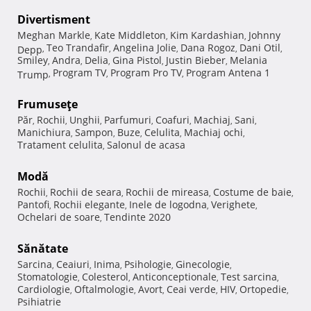
Divertisment
Meghan Markle
Kate Middleton
Kim Kardashian
Johnny
,
,
,
Teo Trandafir
Angelina Jolie
Dana Rogoz
Dani Otil
Depp
,
,
,
,
,
Smiley
Andra
Delia
Gina Pistol
Justin Bieber
Melania
,
,
,
,
,
Program TV
Program Pro TV
Program Antena 1
Trump
,
,
,
Frumuseţe
Păr
Rochii
Unghii
Parfumuri
Coafuri
Machiaj
Sani
,
,
,
,
,
,
,
Manichiura
Sampon
Buze
Celulita
Machiaj ochi
,
,
,
,
,
Tratament celulita
Salonul de acasa
,
Modă
Rochii
Rochii de seara
Rochii de mireasa
Costume de baie
,
,
,
,
Pantofi
Rochii elegante
Inele de logodna
Verighete
,
,
,
,
Ochelari de soare
Tendinte 2020
,
Sănătate
Sarcina
Ceaiuri
Inima
Psihologie
Ginecologie
,
,
,
,
,
Stomatologie
Colesterol
Anticonceptionale
Test sarcina
,
,
,
,
Cardiologie
Oftalmologie
Avort
Ceai verde
HIV
Ortopedie
,
,
,
,
,
,
Psihiatrie