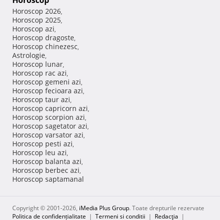
Horoscop
Horoscop 2026
,
Horoscop 2025
,
Horoscop azi
,
Horoscop dragoste
,
Horoscop chinezesc
,
Astrologie
,
Horoscop lunar
,
Horoscop rac azi
,
Horoscop gemeni azi
,
Horoscop fecioara azi
,
Horoscop taur azi
,
Horoscop capricorn azi
,
Horoscop scorpion azi
,
Horoscop sagetator azi
,
Horoscop varsator azi
,
Horoscop pesti azi
,
Horoscop leu azi
,
Horoscop balanta azi
,
Horoscop berbec azi
,
Horoscop saptamanal
Copyright © 2001-2026,
iMedia Plus Group
. Toate drepturile rezervate
Politica de confidențialitate
|
Termeni si conditii
|
Redacţia
|