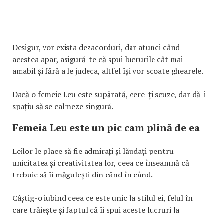
Desigur, vor exista dezacorduri, dar atunci când
acestea apar, asigură-te că spui lucrurile cât mai
amabil și fără a le judeca, altfel își vor scoate ghearele.
Dacă o femeie Leu este supărată, cere-ți scuze, dar dă-i
spațiu să se calmeze singură.
Femeia Leu este un pic cam plină de ea
Leilor le place să fie admirați și lăudați pentru
unicitatea și creativitatea lor, ceea ce înseamnă că
trebuie să îi măgulești din când în când.
Câștig-o iubind ceea ce este unic la stilul ei, felul în
care trăiește și faptul că îi spui aceste lucruri la