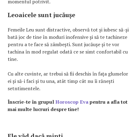
momentul potrivit.
Leoaicele sunt jucăușe
Femeile Leu sunt distractive, observă tot și iubesc să-și
bată joc de tine în moduri inofensive și să te tachineze
pentru a te face să zâmbești. Sunt jucăușe și te vor
tachina în mod regulat odată ce se simt confortabil cu
tine.
Cu alte cuvinte, ar trebui să fii deschis în fața glumelor
ei și să-i faci și tu una, atât timp cât nu îi rănești
setntimentele.
Înscrie-te în grupul
Horoscop Eva
pentru a afla tot
mai multe lucruri despre tine!
Ele văd dacă minți