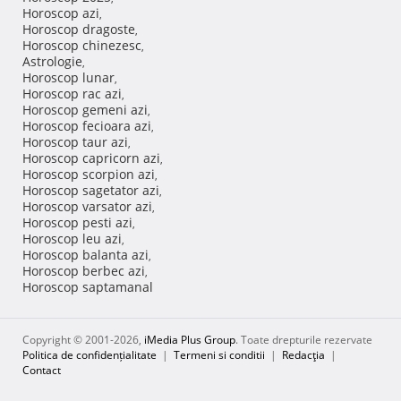
Horoscop azi
,
Horoscop dragoste
,
Horoscop chinezesc
,
Astrologie
,
Horoscop lunar
,
Horoscop rac azi
,
Horoscop gemeni azi
,
Horoscop fecioara azi
,
Horoscop taur azi
,
Horoscop capricorn azi
,
Horoscop scorpion azi
,
Horoscop sagetator azi
,
Horoscop varsator azi
,
Horoscop pesti azi
,
Horoscop leu azi
,
Horoscop balanta azi
,
Horoscop berbec azi
,
Horoscop saptamanal
Copyright © 2001-2026,
iMedia Plus Group
. Toate drepturile rezervate
Politica de confidențialitate
|
Termeni si conditii
|
Redacţia
|
Contact