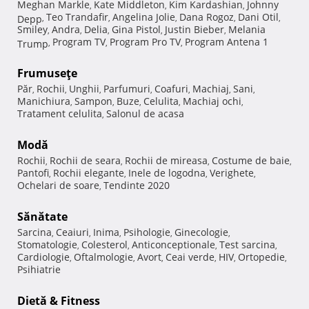
Meghan Markle
Kate Middleton
Kim Kardashian
Johnny
,
,
,
Teo Trandafir
Angelina Jolie
Dana Rogoz
Dani Otil
Depp
,
,
,
,
,
Smiley
Andra
Delia
Gina Pistol
Justin Bieber
Melania
,
,
,
,
,
Program TV
Program Pro TV
Program Antena 1
Trump
,
,
,
Frumuseţe
Păr
Rochii
Unghii
Parfumuri
Coafuri
Machiaj
Sani
,
,
,
,
,
,
,
Manichiura
Sampon
Buze
Celulita
Machiaj ochi
,
,
,
,
,
Tratament celulita
Salonul de acasa
,
Modă
Rochii
Rochii de seara
Rochii de mireasa
Costume de baie
,
,
,
,
Pantofi
Rochii elegante
Inele de logodna
Verighete
,
,
,
,
Ochelari de soare
Tendinte 2020
,
Sănătate
Sarcina
Ceaiuri
Inima
Psihologie
Ginecologie
,
,
,
,
,
Stomatologie
Colesterol
Anticonceptionale
Test sarcina
,
,
,
,
Cardiologie
Oftalmologie
Avort
Ceai verde
HIV
Ortopedie
,
,
,
,
,
,
Psihiatrie
Dietă & Fitness