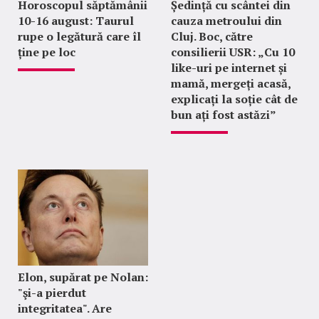
Horoscopul săptămânii
Ședință cu scântei din
10-16 august: Taurul
cauza metroului din
rupe o legătură care îl
Cluj. Boc, către
ține pe loc
consilierii USR: „Cu 10
like-uri pe internet și
mamă, mergeți acasă,
explicați la soție cât de
bun ați fost astăzi”
Elon, supărat pe Nolan:
"şi-a pierdut
integritatea". Are