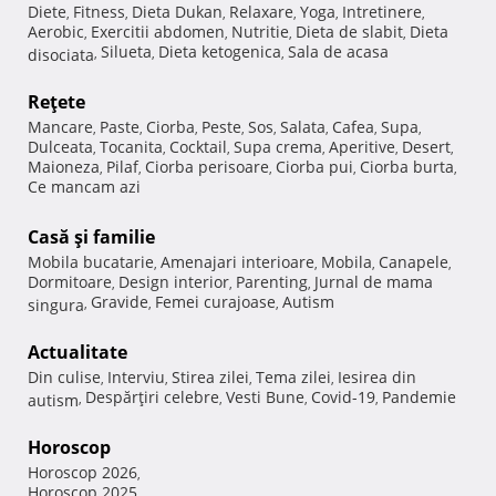
Diete
Fitness
Dieta Dukan
Relaxare
Yoga
Intretinere
,
,
,
,
,
,
Aerobic
Exercitii abdomen
Nutritie
Dieta de slabit
Dieta
,
,
,
,
Silueta
Dieta ketogenica
Sala de acasa
disociata
,
,
,
Reţete
Mancare
Paste
Ciorba
Peste
Sos
Salata
Cafea
Supa
,
,
,
,
,
,
,
,
Dulceata
Tocanita
Cocktail
Supa crema
Aperitive
Desert
,
,
,
,
,
,
Maioneza
Pilaf
Ciorba perisoare
Ciorba pui
Ciorba burta
,
,
,
,
,
Ce mancam azi
Casă şi familie
Mobila bucatarie
Amenajari interioare
Mobila
Canapele
,
,
,
,
Dormitoare
Design interior
Parenting
Jurnal de mama
,
,
,
Gravide
Femei curajoase
Autism
singura
,
,
,
Actualitate
Din culise
Interviu
Stirea zilei
Tema zilei
Iesirea din
,
,
,
,
Despărţiri celebre
Vesti Bune
Covid-19
Pandemie
autism
,
,
,
,
Horoscop
Horoscop 2026
,
Horoscop 2025
,