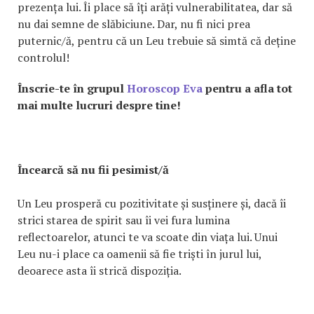
prezența lui. Îi place să îți arăți vulnerabilitatea, dar să
nu dai semne de slăbiciune. Dar, nu fi nici prea
puternic/ă, pentru că un Leu trebuie să simtă că deține
controlul!
Înscrie-te în grupul
Horoscop Eva
pentru a afla tot
mai multe lucruri despre tine!
Încearcă să nu fii pesimist/ă
Un Leu prosperă cu pozitivitate și susținere și, dacă îi
strici starea de spirit sau îi vei fura lumina
reflectoarelor, atunci te va scoate din viața lui. Unui
Leu nu-i place ca oamenii să fie triști în jurul lui,
deoarece asta îi strică dispoziția.