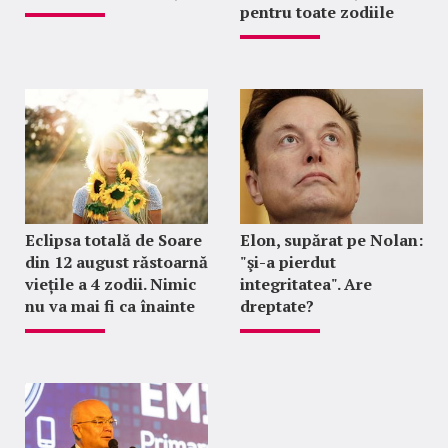
pentru toate zodiile
Eclipsa totală de Soare
Elon, supărat pe Nolan:
din 12 august răstoarnă
"şi-a pierdut
viețile a 4 zodii. Nimic
integritatea". Are
nu va mai fi ca înainte
dreptate?