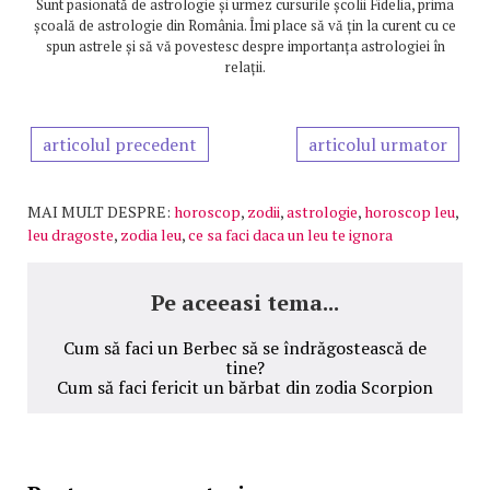
Sunt pasionată de astrologie și urmez cursurile școlii Fidelia, prima
școală de astrologie din România. Îmi place să vă țin la curent cu ce
spun astrele și să vă povestesc despre importanța astrologiei în
relații.
articolul precedent
articolul urmator
MAI MULT DESPRE:
horoscop
,
zodii
,
astrologie
,
horoscop leu
,
leu dragoste
,
zodia leu
,
ce sa faci daca un leu te ignora
Pe aceeasi tema...
Cum să faci un Berbec să se îndrăgostească de
tine?
Cum să faci fericit un bărbat din zodia Scorpion