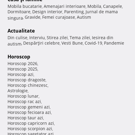
Mobila bucatarie
Amenajari interioare
Mobila
Canapele
,
,
,
,
Dormitoare
Design interior
Parenting
Jurnal de mama
,
,
,
Gravide
Femei curajoase
Autism
singura
,
,
,
Actualitate
Din culise
Interviu
Stirea zilei
Tema zilei
Iesirea din
,
,
,
,
Despărţiri celebre
Vesti Bune
Covid-19
Pandemie
autism
,
,
,
,
Horoscop
Horoscop 2026
,
Horoscop 2025
,
Horoscop azi
,
Horoscop dragoste
,
Horoscop chinezesc
,
Astrologie
,
Horoscop lunar
,
Horoscop rac azi
,
Horoscop gemeni azi
,
Horoscop fecioara azi
,
Horoscop taur azi
,
Horoscop capricorn azi
,
Horoscop scorpion azi
,
Horoscop sagetator azi
,