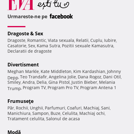
Urmareste-ne pe
Dragoste & Sex
Dragoste
Romantic
Viata sexuala
Relatii
Cuplu
Iubire
,
,
,
,
,
,
Casatorie
Sex
Kama Sutra
Pozitii sexuale Kamasutra
,
,
,
,
Declaratii de dragoste
Divertisment
Meghan Markle
Kate Middleton
Kim Kardashian
Johnny
,
,
,
Teo Trandafir
Angelina Jolie
Dana Rogoz
Dani Otil
Depp
,
,
,
,
,
Smiley
Andra
Delia
Gina Pistol
Justin Bieber
Melania
,
,
,
,
,
Program TV
Program Pro TV
Program Antena 1
Trump
,
,
,
Frumuseţe
Păr
Rochii
Unghii
Parfumuri
Coafuri
Machiaj
Sani
,
,
,
,
,
,
,
Manichiura
Sampon
Buze
Celulita
Machiaj ochi
,
,
,
,
,
Tratament celulita
Salonul de acasa
,
Modă