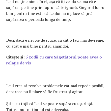
Leul nu ține nimic în el, așa că îți vei da seama că e
supărat pe tine prin faptul că te ignoră. Singurul lucru
bun pentru tine este că Leului nu îi place să țină
supărarea o perioadă lungă de timp.
Deci, dacă e nevoie de scuze, cu cât o faci mai devreme,
cu atât e mai bine pentru amândoi.
Citește și:
5 zodii cu care Săgetătorul poate avea o
relație de vis
Leul vrea să rezolve problemele cât mai repede posibil,
deoarece nu îi place să fie frustrat și agitat.
Știm cu toții că Leul se poate supăra cu ușurință.
Totuși, nu tot timpul este degeaba.