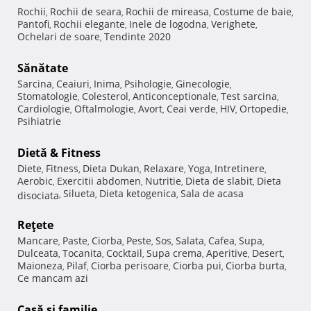
Rochii
Rochii de seara
Rochii de mireasa
Costume de baie
,
,
,
,
Pantofi
Rochii elegante
Inele de logodna
Verighete
,
,
,
,
Ochelari de soare
Tendinte 2020
,
Sănătate
Sarcina
Ceaiuri
Inima
Psihologie
Ginecologie
,
,
,
,
,
Stomatologie
Colesterol
Anticonceptionale
Test sarcina
,
,
,
,
Cardiologie
Oftalmologie
Avort
Ceai verde
HIV
Ortopedie
,
,
,
,
,
,
Psihiatrie
Dietă & Fitness
Diete
Fitness
Dieta Dukan
Relaxare
Yoga
Intretinere
,
,
,
,
,
,
Aerobic
Exercitii abdomen
Nutritie
Dieta de slabit
Dieta
,
,
,
,
Silueta
Dieta ketogenica
Sala de acasa
disociata
,
,
,
Reţete
Mancare
Paste
Ciorba
Peste
Sos
Salata
Cafea
Supa
,
,
,
,
,
,
,
,
Dulceata
Tocanita
Cocktail
Supa crema
Aperitive
Desert
,
,
,
,
,
,
Maioneza
Pilaf
Ciorba perisoare
Ciorba pui
Ciorba burta
,
,
,
,
,
Ce mancam azi
Casă şi familie