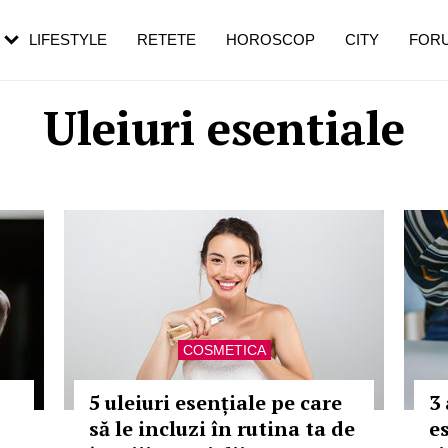
rebui să mergi
și 60 de ani. De ce te trezești mai des
pe măsură ce înaintezi în vârstă
LIFESTYLE
RETETE
HOROSCOP
CITY
FOR
Uleiuri esentiale
COSMETICA
5 uleiuri esențiale pe care
3
să le incluzi în rutina ta de
e