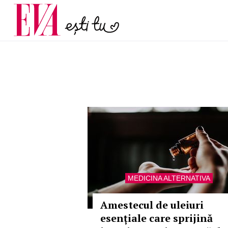
menopauză și când ar t
Carieră
la medic
Actualitate
MEDICINA ALTERNATIVA
Amestecul de uleiuri
esențiale care sprijină