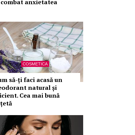
i combat anxietatea
COSMETICA
um să-ți faci acasă un
eodorant natural și
ficient. Cea mai bună
ețetă