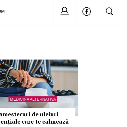
Nu ai cont?
Inregistreaza-
UM
MEDICINA ALTERNATIVA
 amestecuri de uleiuri
sențiale care te calmează