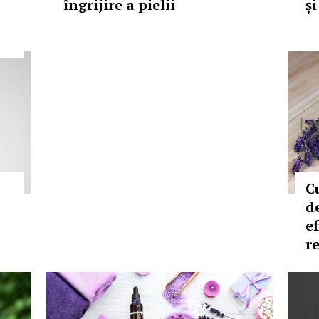
îngrijire a pielii
ș
C
d
e
r