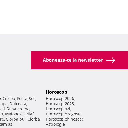
Aboneaza-te la newsletter
Horoscop
e
Ciorba
Peste
Sos
Horoscop 2026
,
,
,
,
,
Supa
Dulceata
Horoscop 2025
,
,
,
ail
Supa crema
Horoscop azi
,
,
,
rt
Maioneza
Pilaf
Horoscop dragoste
,
,
,
,
re
Ciorba pui
Ciorba
Horoscop chinezesc
,
,
,
am azi
Astrologie
,