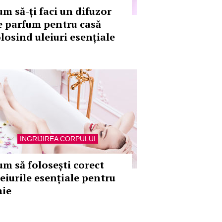
um să-ți faci un difuzor
e parfum pentru casă
olosind uleiuri esențiale
INGRIJIREA CORPULUI
um să folosești corect
leiurile esențiale pentru
aie