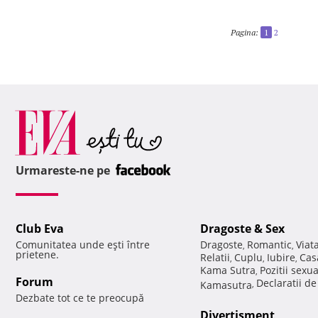
Pagina:
1
2
Urmareste-ne pe
Club Eva
Dragoste & Sex
Comunitatea unde eşti între
Dragoste
Romantic
Viat
,
,
prietene.
Relatii
Cuplu
Iubire
Cas
,
,
,
Kama Sutra
Pozitii sexu
,
Forum
Declaratii d
Kamasutra
,
Dezbate tot ce te preocupă
Divertisment