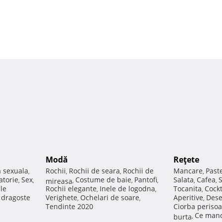
Modă
Reţete
a sexuala
Rochii
Rochii de seara
Rochii de
Mancare
Past
,
,
,
,
atorie
Sex
Costume de baie
Pantofi
Salata
Cafea
,
,
mireasa
,
,
,
,
,
ale
Rochii elegante
Inele de logodna
Tocanita
Cockt
,
,
,
e dragoste
Verighete
Ochelari de soare
Aperitive
Dese
,
,
,
Tendinte 2020
Ciorba perisoa
Ce manc
burta
,