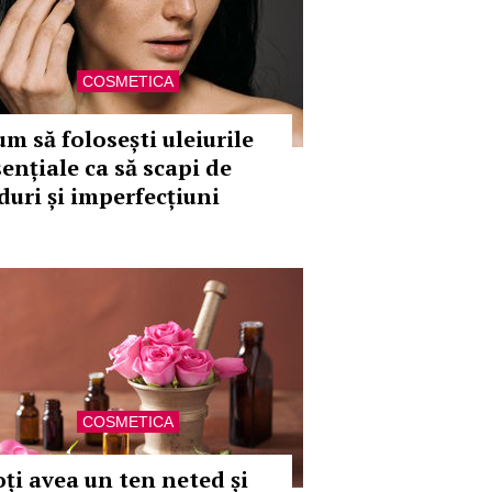
COSMETICA
um să folosești uleiurile
sențiale ca să scapi de
iduri și imperfecțiuni
COSMETICA
oți avea un ten neted și