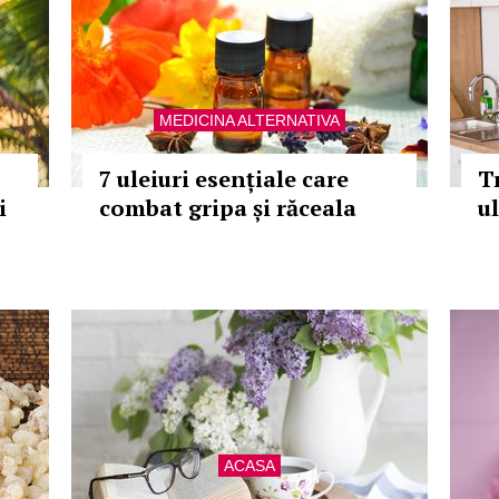
MEDICINA ALTERNATIVA
7 uleiuri esențiale care
T
i
combat gripa și răceala
ul
ACASA