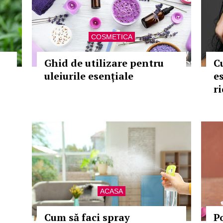
COSMETICA
Ghid de utilizare pentru
C
uleiurile esențiale
e
r
ACASA
Cum să faci spray
P