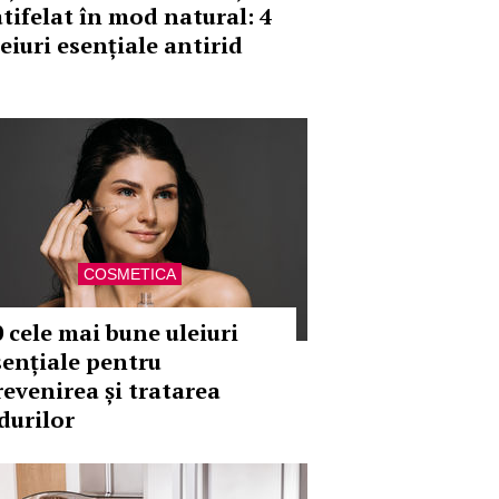
atifelat în mod natural: 4
eiuri esențiale antirid
COSMETICA
0 cele mai bune uleiuri
sențiale pentru
revenirea și tratarea
idurilor