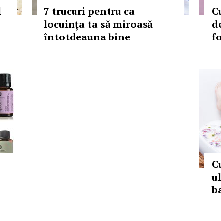
l
7 trucuri pentru ca
C
locuința ta să miroasă
d
întotdeauna bine
f
C
u
b