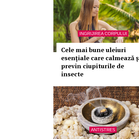
INGRIJIREA CORPULUI
Cele mai bune uleiuri
esențiale care calmează ș
previn ciupiturile de
insecte
ANTISTRES