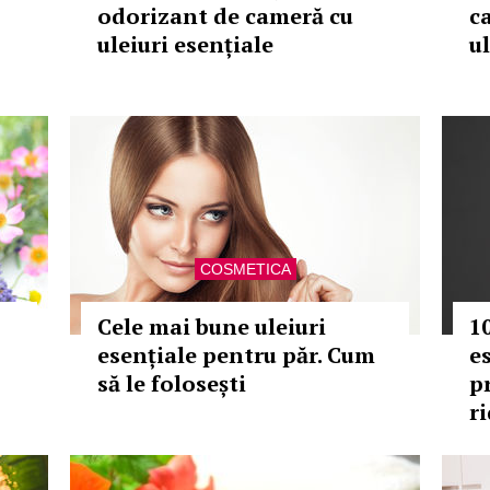
odorizant de cameră cu
c
uleiuri esențiale
ul
COSMETICA
Cele mai bune uleiuri
1
esențiale pentru păr. Cum
e
să le folosești
p
r