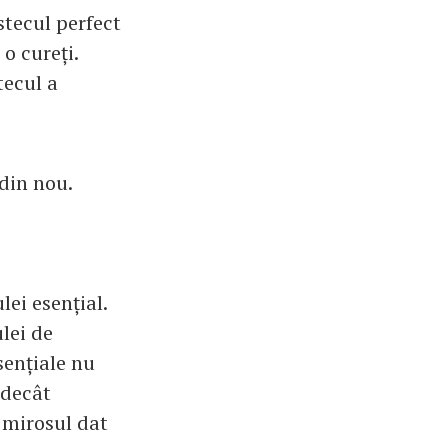
stecul perfect
o cureți.
tecul a
 din nou.
lei esențial.
lei de
sențiale nu
 decât
 mirosul dat