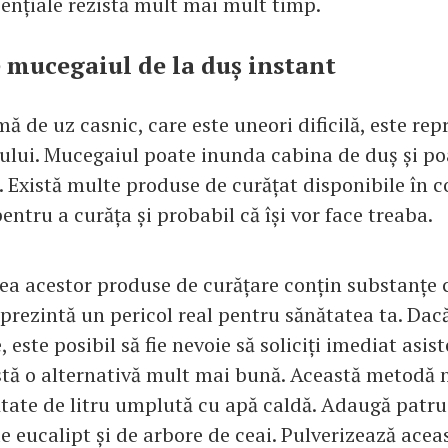
sențiale rezistă mult mai mult timp.
e mucegaiul de la duș instant
ă de uz casnic, care este uneori dificilă, este re
ului. Mucegaiul poate inunda cabina de duș și po
. Există multe produse de curățat disponibile în 
 pentru a curăța și probabil că își vor face treaba.
ea acestor produse de curățare conțin substanțe
prezintă un pericol real pentru sănătatea ta. Dacă
, este posibil să fie nevoie să soliciți imediat asis
stă o alternativă mult mai bună. Această metodă n
ătate de litru umplută cu apă caldă. Adaugă patru
de eucalipt și de arbore de ceai. Pulverizează aceas