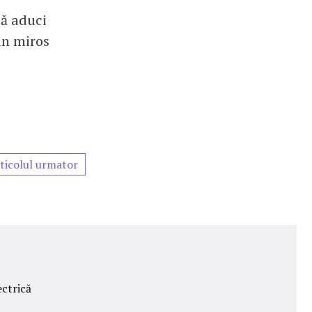
să aduci
 un miros
ticolul urmator
ectrică