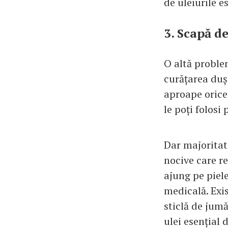
de uleiurile e
3. Scapă d
O altă problem
curățarea duș
aproape orice
le poți folosi
Dar majoritat
nocive care re
ajung pe piele
medicală. Exi
sticlă de jum
ulei esențial 