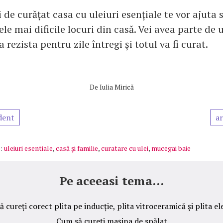
 de curățat casa cu uleiuri esențiale te vor ajuta 
ele mai dificile locuri din casă. Vei avea parte de
 rezista pentru zile întregi și totul va fi curat.
De
Iulia Mirică
dent
ar
:
uleiuri esentiale
,
casă şi familie
,
curatare cu ulei
,
mucegai baie
Pe aceeasi tema...
 cureți corect plita pe inducție, plita vitroceramică și plita el
Cum să cureți mașina de spălat