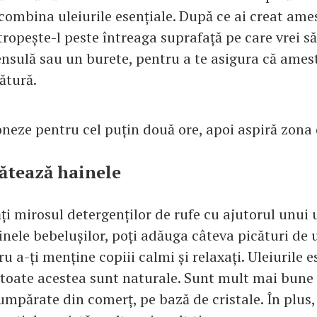
 combina uleiurile esențiale. După ce ai creat ame
tropește-l peste întreaga suprafață pe care vrei să 
ensulă sau un burete, pentru a te asigura că ames
ătură.
oneze pentru cel puțin două ore, apoi aspiră zona
ătează hainele
i mirosul detergenților de rufe cu ajutorul unui u
nele bebelușilor, poți adăuga câteva picături de u
u a-ți menține copiii calmi și relaxați. Uleiurile e
i toate acestea sunt naturale. Sunt mult mai bune
umpărate din comerț, pe bază de cristale. În plus,