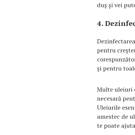
duș și vei pu
4. Dezinfe
Dezinfectarea
pentru crește
corespunzător 
și pentru toal
Multe uleiuri
necesară pent
Uleiurile ese
amestec de ul
te poate ajuta