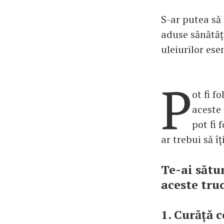
S-ar putea să 
aduse sănătăți
uleiurilor esen
P
ot fi f
aceste 
pot fi 
ar trebui să îț
Te-ai sătu
aceste truc
1. Curăță 