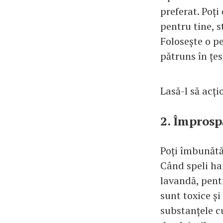
preferat. Poți
pentru tine, s
Folosește o p
pătruns în țes
Lasă-l să acți
2. Împrosp
Poți îmbunătăț
Când speli hai
lavandă, pentr
sunt toxice ș
substanțele c