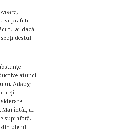
covoare,
e suprafețe.
ăcut. Iar dacă
 scoți destul
ubstanțe
ductive atunci
rului. Adaugi
nie și
nsiderare
 Mai întâi, ar
e suprafață.
din uleiul