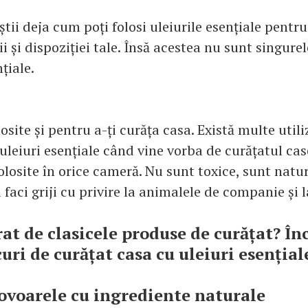
știi deja cum poți folosi uleiurile esențiale pentru
i și dispoziției tale. Însă acestea nu sunt singurele
țiale.
olosite și pentru a-ți curăța casa. Există multe util
uleiuri esențiale când vine vorba de curățatul cas
folosite în orice cameră. Nu sunt toxice, sunt natu
i faci griji cu privire la animalele de companie și l
rat de clasicele produse de curățat? În
uri de curățat casa cu uleiuri esențial
covoarele cu ingrediente naturale