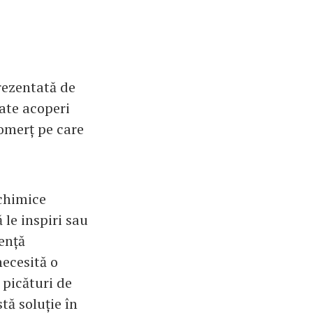
prezentată de
ate acoperi
comerț pe care
 chimice
 le inspiri sau
tență
ecesită o
 picături de
tă soluție în