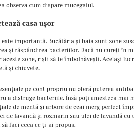
tea observa cum dispare mucegaiul.
ctează casa ușor
 este importantă. Bucătăria și baia sunt zone sus
rea și răspândirea bacteriilor. Dacă nu cureți în 
aceste zone, riști să te îmbolnăvești. Același lucr
etă și chiuvete.
 esențiale pe cont propriu nu oferă puterea antib
ru a distruge bacteriile. Însă poți amesteca mai m
nțiale de mentă și arbore de ceai merg perfect îm
ei de lavandă și rozmarin sau ulei de lavandă cu 
 să faci ceea ce ți-ai propus.