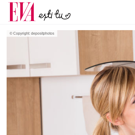
menopauză și când ar t
Carieră
la medic
Actualitate
© Copyright: depositphotos