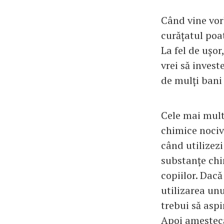
Când vine vorb
curățatul poat
La fel de ușor
vrei să invest
de mulți bani 
Cele mai mult
chimice nociv
când utilizezi
substanțe chi
copiilor. Dacă
utilizarea unu
trebui să aspi
Apoi amestecă