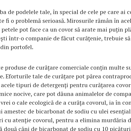
a de podelele tale, în special de cele pe care ai 
e fi o problemă serioasă. Mirosurile rămân în acel
, petele pot face ca un covor să arate mai puțin pl
ești într-o companie de făcut curățenie, trebuie să
din portofel.
e produse de curățare comerciale conțin multe s
e. Eforturile tale de curățare pot părea contrapro
 acele tipuri de detergenți pentru curățarea covo
mice nocive, care pot dăuna animalelor de compa
 vrei o cale ecologică de a curăța covorul, ia în co
i amestec de bicarbonat de sodiu cu ulei esențial.
ri cu atenție covorul, pentru a elimina murdăria d
 două căni de bicarbonat de sodiu cu 10 picături 