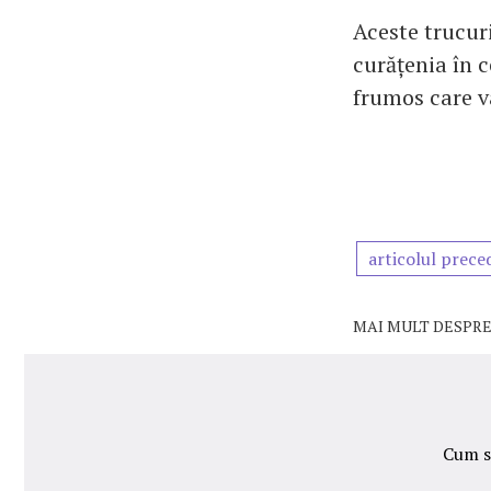
Aceste trucuri
curățenia în c
frumos care va
articolul prece
MAI MULT DESPRE
Cum să