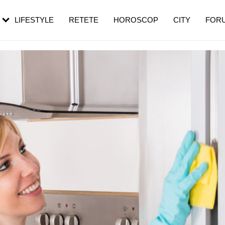
rebui să mergi
și 60 de ani. De ce te trezești mai des
pe măsură ce înaintezi în vârstă
LIFESTYLE
RETETE
HOROSCOP
CITY
FOR