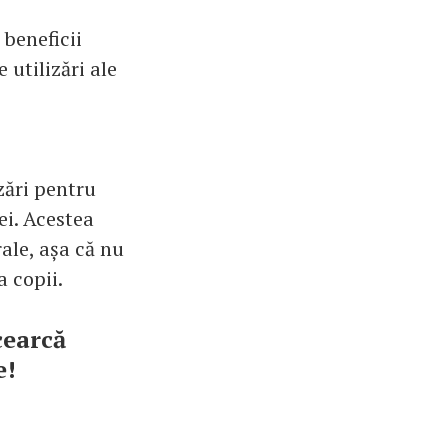
 beneficii
 utilizări ale
izări pentru
ei. Acestea
rale, așa că nu
a copii.
cearcă
e!