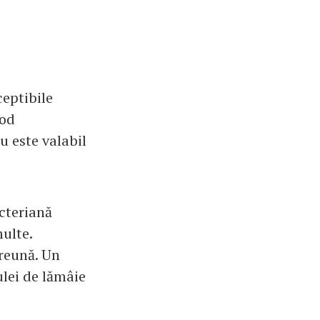
ceptibile
mod
u este valabil
acteriană
ulte.
preună. Un
ulei de lămâie