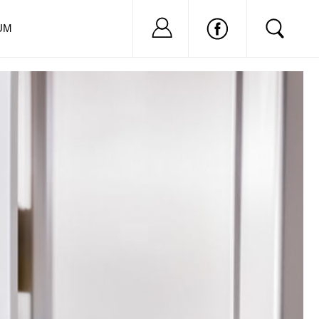
Nu ai cont?
Inregistreaza-
UM