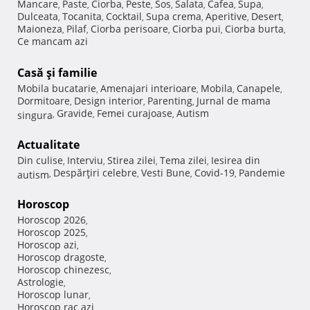
Mancare
Paste
Ciorba
Peste
Sos
Salata
Cafea
Supa
,
,
,
,
,
,
,
,
Dulceata
Tocanita
Cocktail
Supa crema
Aperitive
Desert
,
,
,
,
,
,
Maioneza
Pilaf
Ciorba perisoare
Ciorba pui
Ciorba burta
,
,
,
,
,
Ce mancam azi
Casă şi familie
Mobila bucatarie
Amenajari interioare
Mobila
Canapele
,
,
,
,
Dormitoare
Design interior
Parenting
Jurnal de mama
,
,
,
Gravide
Femei curajoase
Autism
singura
,
,
,
Actualitate
Din culise
Interviu
Stirea zilei
Tema zilei
Iesirea din
,
,
,
,
Despărţiri celebre
Vesti Bune
Covid-19
Pandemie
autism
,
,
,
,
Horoscop
Horoscop 2026
,
Horoscop 2025
,
Horoscop azi
,
Horoscop dragoste
,
Horoscop chinezesc
,
Astrologie
,
Horoscop lunar
,
Horoscop rac azi
,