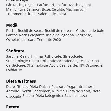
Păr
Rochii
Unghii
Parfumuri
Coafuri
Machiaj
Sani
,
,
,
,
,
,
,
Manichiura
Sampon
Buze
Celulita
Machiaj ochi
,
,
,
,
,
Tratament celulita
Salonul de acasa
,
Modă
Rochii
Rochii de seara
Rochii de mireasa
Costume de baie
,
,
,
,
Pantofi
Rochii elegante
Inele de logodna
Verighete
,
,
,
,
Ochelari de soare
Tendinte 2020
,
Sănătate
Sarcina
Ceaiuri
Inima
Psihologie
Ginecologie
,
,
,
,
,
Stomatologie
Colesterol
Anticonceptionale
Test sarcina
,
,
,
,
Cardiologie
Oftalmologie
Avort
Ceai verde
HIV
Ortopedie
,
,
,
,
,
,
Psihiatrie
Dietă & Fitness
Diete
Fitness
Dieta Dukan
Relaxare
Yoga
Intretinere
,
,
,
,
,
,
Aerobic
Exercitii abdomen
Nutritie
Dieta de slabit
Dieta
,
,
,
,
Silueta
Dieta ketogenica
Sala de acasa
disociata
,
,
,
Reţete