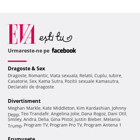
Urmareste-ne pe
Dragoste & Sex
Dragoste
Romantic
Viata sexuala
Relatii
Cuplu
Iubire
,
,
,
,
,
,
Casatorie
Sex
Kama Sutra
Pozitii sexuale Kamasutra
,
,
,
,
Declaratii de dragoste
Divertisment
Meghan Markle
Kate Middleton
Kim Kardashian
Johnny
,
,
,
Teo Trandafir
Angelina Jolie
Dana Rogoz
Dani Otil
Depp
,
,
,
,
,
Smiley
Andra
Delia
Gina Pistol
Justin Bieber
Melania
,
,
,
,
,
Program TV
Program Pro TV
Program Antena 1
Trump
,
,
,
Frumuseţe