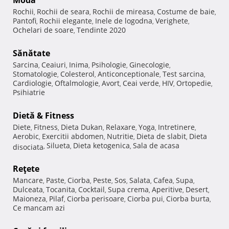
Modă
Rochii
Rochii de seara
Rochii de mireasa
Costume de baie
,
,
,
,
Pantofi
Rochii elegante
Inele de logodna
Verighete
,
,
,
,
Ochelari de soare
Tendinte 2020
,
Sănătate
Sarcina
Ceaiuri
Inima
Psihologie
Ginecologie
,
,
,
,
,
Stomatologie
Colesterol
Anticonceptionale
Test sarcina
,
,
,
,
Cardiologie
Oftalmologie
Avort
Ceai verde
HIV
Ortopedie
,
,
,
,
,
,
Psihiatrie
Dietă & Fitness
Diete
Fitness
Dieta Dukan
Relaxare
Yoga
Intretinere
,
,
,
,
,
,
Aerobic
Exercitii abdomen
Nutritie
Dieta de slabit
Dieta
,
,
,
,
Silueta
Dieta ketogenica
Sala de acasa
disociata
,
,
,
Reţete
Mancare
Paste
Ciorba
Peste
Sos
Salata
Cafea
Supa
,
,
,
,
,
,
,
,
Dulceata
Tocanita
Cocktail
Supa crema
Aperitive
Desert
,
,
,
,
,
,
Maioneza
Pilaf
Ciorba perisoare
Ciorba pui
Ciorba burta
,
,
,
,
,
Ce mancam azi