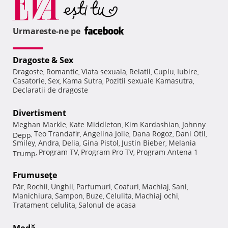
Urmareste-ne pe
Dragoste & Sex
Dragoste
Romantic
Viata sexuala
Relatii
Cuplu
Iubire
,
,
,
,
,
,
Casatorie
Sex
Kama Sutra
Pozitii sexuale Kamasutra
,
,
,
,
Declaratii de dragoste
Divertisment
Meghan Markle
Kate Middleton
Kim Kardashian
Johnny
,
,
,
Teo Trandafir
Angelina Jolie
Dana Rogoz
Dani Otil
Depp
,
,
,
,
,
Smiley
Andra
Delia
Gina Pistol
Justin Bieber
Melania
,
,
,
,
,
Program TV
Program Pro TV
Program Antena 1
Trump
,
,
,
Frumuseţe
Păr
Rochii
Unghii
Parfumuri
Coafuri
Machiaj
Sani
,
,
,
,
,
,
,
Manichiura
Sampon
Buze
Celulita
Machiaj ochi
,
,
,
,
,
Tratament celulita
Salonul de acasa
,