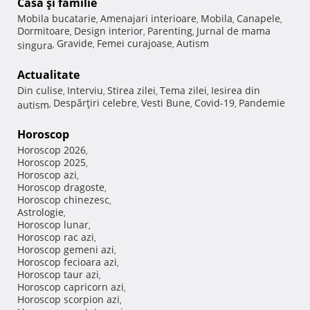
Casă şi familie
Mobila bucatarie
Amenajari interioare
Mobila
Canapele
,
,
,
,
Dormitoare
Design interior
Parenting
Jurnal de mama
,
,
,
Gravide
Femei curajoase
Autism
singura
,
,
,
Actualitate
Din culise
Interviu
Stirea zilei
Tema zilei
Iesirea din
,
,
,
,
Despărţiri celebre
Vesti Bune
Covid-19
Pandemie
autism
,
,
,
,
Horoscop
Horoscop 2026
,
Horoscop 2025
,
Horoscop azi
,
Horoscop dragoste
,
Horoscop chinezesc
,
Astrologie
,
Horoscop lunar
,
Horoscop rac azi
,
Horoscop gemeni azi
,
Horoscop fecioara azi
,
Horoscop taur azi
,
Horoscop capricorn azi
,
Horoscop scorpion azi
,