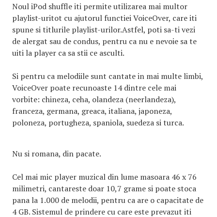
Noul iPod shuffle iti permite utilizarea mai multor
playlist-uritot cu ajutorul functiei VoiceOver, care iti
spune si titlurile playlist-urilor.Astfel, poti sa-ti vezi
de alergat sau de condus, pentru ca nu e nevoie sa te
uiti la player ca sa stii ce asculti.
Si pentru ca melodiile sunt cantate in mai multe limbi,
VoiceOver poate recunoaste 14 dintre cele mai
vorbite: chineza, ceha, olandeza (neerlandeza),
franceza, germana, greaca, italiana, japoneza,
poloneza, portugheza, spaniola, suedeza si turca.
Nu si romana, din pacate.
Cel mai mic player muzical din lume masoara 46 x 76
milimetri, cantareste doar 10,7 grame si poate stoca
pana la 1.000 de melodii, pentru ca are o capacitate de
4 GB. Sistemul de prindere cu care este prevazut iti