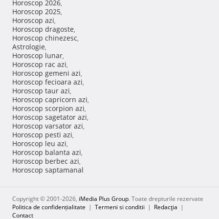
Horoscop 2026
,
Horoscop 2025
,
Horoscop azi
,
Horoscop dragoste
,
Horoscop chinezesc
,
Astrologie
,
Horoscop lunar
,
Horoscop rac azi
,
Horoscop gemeni azi
,
Horoscop fecioara azi
,
Horoscop taur azi
,
Horoscop capricorn azi
,
Horoscop scorpion azi
,
Horoscop sagetator azi
,
Horoscop varsator azi
,
Horoscop pesti azi
,
Horoscop leu azi
,
Horoscop balanta azi
,
Horoscop berbec azi
,
Horoscop saptamanal
Copyright © 2001-2026,
iMedia Plus Group
. Toate drepturile rezervate
Politica de confidențialitate
|
Termeni si conditii
|
Redacţia
|
Contact