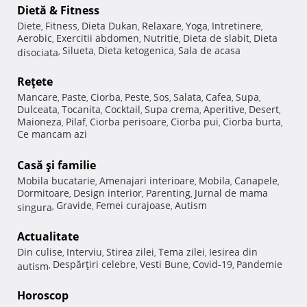
Dietă & Fitness
Diete
Fitness
Dieta Dukan
Relaxare
Yoga
Intretinere
,
,
,
,
,
,
Aerobic
Exercitii abdomen
Nutritie
Dieta de slabit
Dieta
,
,
,
,
Silueta
Dieta ketogenica
Sala de acasa
disociata
,
,
,
Reţete
Mancare
Paste
Ciorba
Peste
Sos
Salata
Cafea
Supa
,
,
,
,
,
,
,
,
Dulceata
Tocanita
Cocktail
Supa crema
Aperitive
Desert
,
,
,
,
,
,
Maioneza
Pilaf
Ciorba perisoare
Ciorba pui
Ciorba burta
,
,
,
,
,
Ce mancam azi
Casă şi familie
Mobila bucatarie
Amenajari interioare
Mobila
Canapele
,
,
,
,
Dormitoare
Design interior
Parenting
Jurnal de mama
,
,
,
Gravide
Femei curajoase
Autism
singura
,
,
,
Actualitate
Din culise
Interviu
Stirea zilei
Tema zilei
Iesirea din
,
,
,
,
Despărţiri celebre
Vesti Bune
Covid-19
Pandemie
autism
,
,
,
,
Horoscop