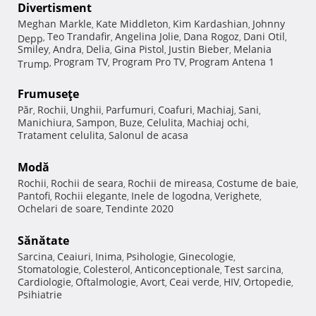
Divertisment
Meghan Markle
Kate Middleton
Kim Kardashian
Johnny
,
,
,
Teo Trandafir
Angelina Jolie
Dana Rogoz
Dani Otil
Depp
,
,
,
,
,
Smiley
Andra
Delia
Gina Pistol
Justin Bieber
Melania
,
,
,
,
,
Program TV
Program Pro TV
Program Antena 1
Trump
,
,
,
Frumuseţe
Păr
Rochii
Unghii
Parfumuri
Coafuri
Machiaj
Sani
,
,
,
,
,
,
,
Manichiura
Sampon
Buze
Celulita
Machiaj ochi
,
,
,
,
,
Tratament celulita
Salonul de acasa
,
Modă
Rochii
Rochii de seara
Rochii de mireasa
Costume de baie
,
,
,
,
Pantofi
Rochii elegante
Inele de logodna
Verighete
,
,
,
,
Ochelari de soare
Tendinte 2020
,
Sănătate
Sarcina
Ceaiuri
Inima
Psihologie
Ginecologie
,
,
,
,
,
Stomatologie
Colesterol
Anticonceptionale
Test sarcina
,
,
,
,
Cardiologie
Oftalmologie
Avort
Ceai verde
HIV
Ortopedie
,
,
,
,
,
,
Psihiatrie