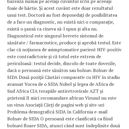
bazează numai pe același cuvântul scris pe aceeași
foaie de hârtie. Și acest cuvânt este doar rezultatul
unui test. Doctorii au fost deposedați de posibilitatea
de a face un diagnostic, nu există nici o comparație,
există o șansă ca cineva să-l spun și alta nu.
Diagnosticul este singurul brevete sistemul de
sănătate / farmaceutice, produce și aprobă testul. Este
clar că noțiunea de asimptomatice pacient HIV-pozitiv
este contradictorie și că totul este extrem de
periculoasă: testul decide, dincolo de toate dovezile,
dacă o persoană este sănătos sau bolnav. Bolnav de
SIDA Două poziții Căutări comparativ cu HIV în stadiu
avansat Vocea de o SIDA Nobel și legea de Africa de
Sud Africa CIA terapiile antiretrovirale AZT și
prietenii lI mici recomandare african Virusul nu este
un virus Asociații Cărți de pagini web și site-uri
Problema demografică SIDA în California e-mail
Bolnav de SIDA O persoană este clasificată ca fiind
bolnavi floare SIDA, atunci când sunt îndeplinite două