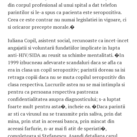
din corpul profesional al unui spital a dat telefon
parintilor si le-a spus ca pacienta este seropozitiva.
Ceea ce este contrar nu numai legislatiei in vigoare, ci
si oricaror precepte morale.�
Iuliana Copil, asistent social, recunoaste ca incet-incet
angajatii si voluntarii fundatiilor implicate in lupta
anti-HIV/SIDA au reusit sa schimbe mentalitati. �In
1999 izbucneau adevarate scandaluri daca se afla ca
era in clasa un copil seropozitiv; parintii doreau sa isi
retraga copiii daca nu se muta copilul seropozitiv din
clasa respectiva. Lucrurile astea nu se mai intimpla si
pentru ca persoana respectiva pastreaza
confidentialitatea asupra diagnosticului; s-a luptat
foarte mult pentru asta�, incheie ea. �Daca parintii
ar sti ca virusul nu se transmite prin saliva, prin dat
mina, prin stat in aceeasi banca, prin mincat din
aceeasi farfurie, n-ar mai fi atit de speriati�,
completeaza si Stefanescu. Asandi detaliaza cazul