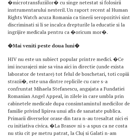
�microtransfuziilor� cu singe netestat si folosirii
instrumentarului nesteril. Un raport recent al Human
Rights Watch acuza Romania ca tinerii seropozitivi sint
discriminati si li se incalca drepturile la educatie si la
ingrijire medicala pentru ca �oricum mor�.
�Mai veniti peste doua luni�
HIV nu este un subiect popular printre medici. �Ce
imi incurajezi mie sa vina aici in directie (unde exista
laborator de testare) tot felul de boschetari, toti copiii
strazii�, este una dintre replicile cu care s-a
confruntat Mihaela Stefanescu, angajata a Fundatiei
Romanian Angel Appeal, in zilele in care umbla prin
cabinetele medicale dupa consimtamintul medicilor de
familie privind lipirea unui afis de sanatate publica.
Primarii diverselor orase din tara n-au tresaltat nici ei
cu initiativa civica. �La Brasov ni s-a spus ca ne costa
nu stiu cit pe metru patrat, la Cluj si Galati n-am