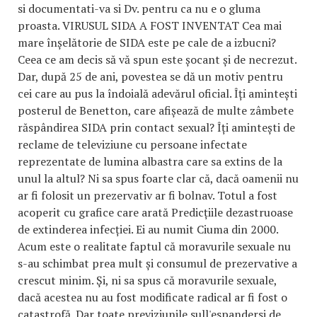
si documentati-va si Dv. pentru ca nu e o gluma
proasta. VIRUSUL SIDA A FOST INVENTAT Cea mai
mare înșelătorie de SIDA este pe cale de a izbucni?
Ceea ce am decis să vă spun este șocant și de necrezut.
Dar, după 25 de ani, povestea se dă un motiv pentru
cei care au pus la îndoială adevărul oficial. Îți amintești
posterul de Benetton, care afișează de multe zâmbete
răspândirea SIDA prin contact sexual? Îți amintești de
reclame de televiziune cu persoane infectate
reprezentate de lumina albastra care sa extins de la
unul la altul? Ni sa spus foarte clar că, dacă oamenii nu
ar fi folosit un prezervativ ar fi bolnav. Totul a fost
acoperit cu grafice care arată Predicțiile dezastruoase
de extinderea infecției. Ei au numit Ciuma din 2000.
Acum este o realitate faptul că moravurile sexuale nu
s-au schimbat prea mult și consumul de prezervative a
crescut minim. Și, ni sa spus că moravurile sexuale,
dacă acestea nu au fost modificate radical ar fi fost o
catastrofă. Dar toate previziunile sull'espandersi de