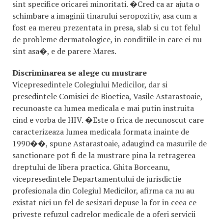
sint specifice oricarei minoritati. �Cred ca ar ajuta o
schimbare a imaginii tinarului seropozitiv, asa cum a
fost ea mereu prezentata in presa, slab si cu tot felul
de probleme dermatologice, in conditiile in care ei nu
sint asa�, e de parere Mares.
Discriminarea se alege cu mustrare
Vicepresedintele Colegiului Medicilor, dar si
presedintele Comisiei de Bioetica, Vasile Astarastoaie,
recunoaste ca lumea medicala e mai putin instruita
cind e vorba de HIV. �Este o frica de necunoscut care
caracterizeaza lumea medicala formata inainte de
1990��, spune Astarastoaie, adaugind ca masurile de
sanctionare pot fi de la mustrare pina la retragerea
dreptului de libera practica. Ghita Borceanu,
vicepresedintele Departamentului de jurisdictie
profesionala din Colegiul Medicilor, afirma ca nu au
existat nici un fel de sesizari depuse la for in ceea ce
priveste refuzul cadrelor medicale de a oferi servicii