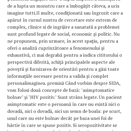
de a lupta un monstru care a îmbogățit câteva, a ucis
imagine tutti.Il multe, condiționată sau îngrozit care a
apărut în cursul nostru de cercetare este extrem de
complex, clinice si de ingrijire a sanatatii a problemei
sunt profund legate de social, economic și politic. Nu
ne propunem, prin urmare, în acest spațiu, pentru a
oferi o analiză cuprinzătoare a fenomenului și
exhaustivă, ci mai degrabă pentru a indica cititorului o
perspectivă diferită, schiță principalele aspecte ale
poveștii și furnizarea de orientări pentru a găsi toate
informațiile necesare pentru a valida și complet
personalimaginea. premisă Când vorbim despre SIDA,
vom folosi două concepte de bază: "asimptomatice
bolnav" și "HIV pozitiv." Sunt strâns legate. Un pacient
asimptomatic este o persoană în care nu există nici o
dovadă, nici o dovadă, nici un semn de boala: pe scurt,
unul care nu este bolnav decât pe baza unei foi de
hârtie în care se spune pozitiv. Si seropozitivitate se