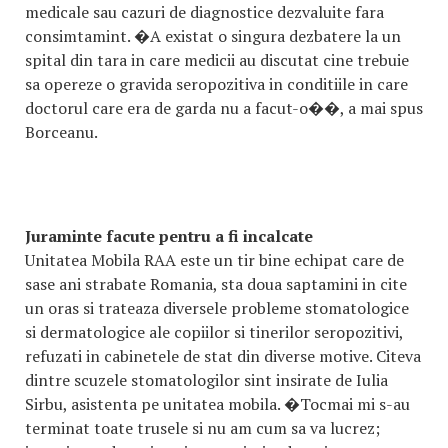
medicale sau cazuri de diagnostice dezvaluite fara
consimtamint. �A existat o singura dezbatere la un
spital din tara in care medicii au discutat cine trebuie
sa opereze o gravida seropozitiva in conditiile in care
doctorul care era de garda nu a facut-o��, a mai spus
Borceanu.
Juraminte facute pentru a fi incalcate
Unitatea Mobila RAA este un tir bine echipat care de
sase ani strabate Romania, sta doua saptamini in cite
un oras si trateaza diversele probleme stomatologice
si dermatologice ale copiilor si tinerilor seropozitivi,
refuzati in cabinetele de stat din diverse motive. Citeva
dintre scuzele stomatologilor sint insirate de Iulia
Sirbu, asistenta pe unitatea mobila. �Tocmai mi s-au
terminat toate trusele si nu am cum sa va lucrez;