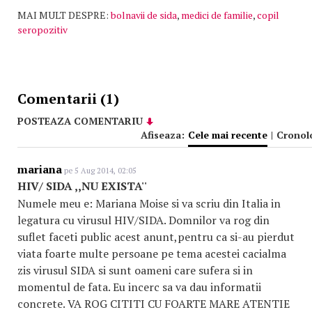
MAI MULT DESPRE:
bolnavii de sida
,
medici de familie
,
copil
seropozitiv
Comentarii (1)
POSTEAZA COMENTARIU
Afiseaza:
Cele mai recente
|
Cronol
mariana
pe 5 Aug 2014, 02:05
HIV/ SIDA ,,NU EXISTA''
Numele meu e: Mariana Moise si va scriu din Italia in
legatura cu virusul HIV/SIDA. Domnilor va rog din
suflet faceti public acest anunt,pentru ca si-au pierdut
viata foarte multe persoane pe tema acestei cacialma
zis virusul SIDA si sunt oameni care sufera si in
momentul de fata. Eu incerc sa va dau informatii
concrete. VA ROG CITITI CU FOARTE MARE ATENTIE