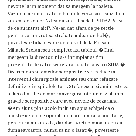
nevoite la un moment dat sa mergem la toaleta.
Vazindu-ne imbracate in halatele verzi, au realizat ca
sintem de acolo: Astea nu sint alea de la SIDA? Pai si
de ce au intrat aici?. Ne-au dat afara de pe sectie,
pentru ca am vrut sa strabatem doar un hol�,
povesteste Iulia despre un episod de la Focsani.
Mihaela Stefanescu completeaza tabloul. �Cind
mergeam la director, ni s-a intimplat sa fim
prezentate de catre secretara cu uite, alea cu SIDA.�
Discriminarea femeilor seropozitive se traduce in
interventii chirurgicale aminate sau chiar refuzate
definitiv prin spitalele tarii. Stefanescu isi aminteste ca
a dus o batalie de mare anvergura intr-un caz al unei
gravide seropozitive care avea nevoie de cezariana.
�Am ajuns pina acolo incit am spus echipei ca o
anesteziez eu; de operat nu o pot opera la bucatarie,
pentru ca nu am sala, dar daca vreti o mina, intru cu
dumneavoastra, numai sa nu o lasati�, povesteste