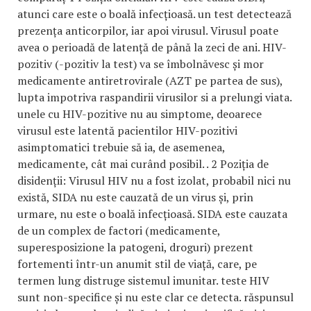
atunci care este o boală infecțioasă. un test detectează
prezența anticorpilor, iar apoi virusul. Virusul poate
avea o perioadă de latență de până la zeci de ani. HIV-
pozitiv (-pozitiv la test) va se îmbolnăvesc și mor
medicamente antiretrovirale (AZT pe partea de sus),
lupta impotriva raspandirii virusilor si a prelungi viata.
unele cu HIV-pozitive nu au simptome, deoarece
virusul este latentă pacientilor HIV-pozitivi
asimptomatici trebuie să ia, de asemenea,
medicamente, cât mai curând posibil. . 2 Poziția de
disidenții: Virusul HIV nu a fost izolat, probabil nici nu
există, SIDA nu este cauzată de un virus și, prin
urmare, nu este o boală infecțioasă. SIDA este cauzata
de un complex de factori (medicamente,
superesposizione la patogeni, droguri) prezent
fortementi într-un anumit stil de viață, care, pe
termen lung distruge sistemul imunitar. teste HIV
sunt non-specifice și nu este clar ce detecta. răspunsul