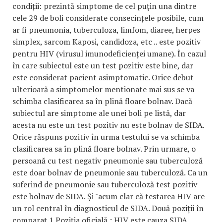
condiții: prezintă simptome de cel puțin una dintre
cele 29 de boli considerate consecințele posibile, cum
ar fi pneumonia, tuberculoza, limfom, diaree, herpes
simplex, sarcom Kaposi, candidoza, etc .. este pozitiv
pentru HIV (virusul imunodeficienței umane). În cazul
în care subiectul este un test pozitiv este bine, dar
este considerat pacient asimptomatic. Orice debut
ulterioară a simptomelor mentionate mai sus se va
schimba clasificarea sa în plină floare bolnav. Dacă
subiectul are simptome ale unei boli pe listă, dar
acesta nu este un test pozitiv nu este bolnav de SIDA.
Orice răspuns pozitiv în urma testului se va schimba
clasificarea sa în plină floare bolnav. Prin urmare, o
persoană cu test negativ pneumonie sau tuberculoză
este doar bolnav de pneumonie sau tuberculoză. Ca un
suferind de pneumonie sau tuberculoză test pozitiv
este bolnav de SIDA. Și "acum clar că testarea HIV are
un rol central în diagnosticul de SIDA. Două poziții în
comparaț 1 Poziția oficială.: HIV este cauza SIDA,