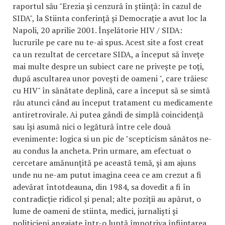
raportul său "Erezia și cenzură în știință: în cazul de
SIDA", la Stiinta conferință și Democrație a avut loc la
Napoli, 20 aprilie 2001. Înșelătorie HIV / SIDA:
lucrurile pe care nu te-ai spus. Acest site a fost creat
ca un rezultat de cercetare SIDA, a început să învețe
mai multe despre un subiect care ne privește pe toți,
după ascultarea unor povești de oameni ", care trăiesc
cu HIV" în sănătate deplină, care a început să se simtă
rău atunci când au început tratament cu medicamente
antiretrovirale. Ai putea gândi de simplă coincidență
sau își asumă nici o legătură între cele două
evenimente: logica si un pic de "scepticism sănătos ne-
au condus la ancheta. Prin urmare, am efectuat o
cercetare amănunțită pe această temă, și am ajuns
unde nu ne-am putut imagina ceea ce am crezut a fi
adevărat întotdeauna, din 1984, sa dovedit a fi în
contradicție ridicol și penal; alte poziții au apărut, o
lume de oameni de stiinta, medici, jurnaliști și
politicieni angajate într-o luptă împotriva înființarea