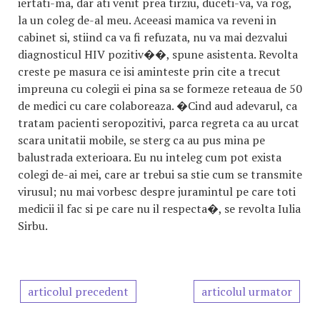
iertati-ma, dar ati venit prea tirziu, duceti-va, va rog,
la un coleg de-al meu. Aceeasi mamica va reveni in
cabinet si, stiind ca va fi refuzata, nu va mai dezvalui
diagnosticul HIV pozitiv��, spune asistenta. Revolta
creste pe masura ce isi aminteste prin cite a trecut
impreuna cu colegii ei pina sa se formeze reteaua de 50
de medici cu care colaboreaza. �Cind aud adevarul, ca
tratam pacienti seropozitivi, parca regreta ca au urcat
scara unitatii mobile, se sterg ca au pus mina pe
balustrada exterioara. Eu nu inteleg cum pot exista
colegi de-ai mei, care ar trebui sa stie cum se transmite
virusul; nu mai vorbesc despre juramintul pe care toti
medicii il fac si pe care nu il respecta�, se revolta Iulia
Sirbu.
articolul precedent
articolul urmator