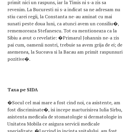
primit nici un raspuns, iar la Timis ni s-a zis sa
revenim. La Bucuresti ni s-a indicat sa ne adresam nu
stiu carei regii, la Constanta ne-au aminat cu mai
sunati peste doua luni, ca atunci avem un consiliu�,
rememoreaza Stefanescu. Tot ea mentioneaza ca la
Sibiu a avut o revelatie: �Primarul Johannis ne-a zis
pai cum, oamenii nostri, trebuie sa avem grija de ei; de
asemenea, la Suceava si la Bacau am primit raspunsuri
pozitive�.
Taxa pe SIDA
�Socul cel mai mare a fost cind noi, ca asistente, am
fost discriminate�, isi incepe marturisirea Iulia Sirbu,
asistenta medicala de stomatologie si dermatologie in
Unitatea Mobila ce asigura servicii medicale
specializate. �Lucrind in incinta spitalului, am fost