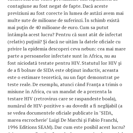
contagiune au fost negat de fapte. Dacă aceste
previziuni au fost corecte în lumea de astăzi avem mai
multe sute de milioane de suferinzi. În schimb există
mai puțin de 40 milioane de euro. Cum sa putut
întâmpla acest lucru? Pentru că sunt atât de infectat
(relativ) puținii? Și dacă ne uităm la datele oficiale cu
privire la epidemia descoperi ceva nebun: cea mai mare
parte a persoanelor infectate sunt în Africa, nu au
fost niciodată testate pentru HIV. Statutul lor HIV și
de a fi bolnav de SIDA este obținut inductiv, aceasta
este o estimare teoretică, nu un fapt demonstrat pe
teste reale. De exemplu, atunci când Franța a trimis o
misiune în Africa, cu un mandat de a prezenta la
testare HIV (retrovirus care se raspandeste boala),
numărul de HIV-pozitive s-au dovedit a fi neglijabil (a
se vedea documentele oficiale publicate în "SIDA,
marea escrocherie" Luigi De Marchi și Fabio Franchi,
1996 Editions SEAM). Dar cum este posibil acest lucru?