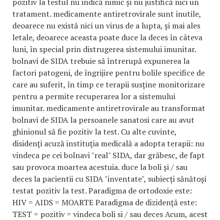
pozitiv la testul nu indică nimic și nu justifică nici un
tratament. medicamente antiretrovirale sunt inutile,
deoarece nu există nici un virus de a lupta, și mai ales
letale, deoarece aceasta poate duce la deces în câteva
luni, în special prin distrugerea sistemului imunitar.
bolnavi de SIDA trebuie să întrerupă expunerea la
factori patogeni, de îngrijire pentru bolile specifice de
care au suferit, în timp ce terapii susține monitorizare
pentru a permite recuperarea lor a sistemului
imunitar. medicamente antiretrovirale au transformat
bolnavi de SIDA la persoanele sanatosi care au avut
ghinionul să fie pozitiv la test. Cu alte cuvinte,
disidenți acuză instituția medicală a adopta terapii: nu
vindeca pe cei bolnavi "real" SIDA, dar grăbesc, de fapt
sau provoca moartea acestuia. duce la boli și / sau
deces la pacientii cu SIDA "inventate", subiecți sănătoși
testat pozitiv la test. Paradigma de ortodoxie este:
HIV = AIDS = MOARTE Paradigma de dizidență este:
TEST = pozitiv = vindeca boli si / sau deces Acum, acest