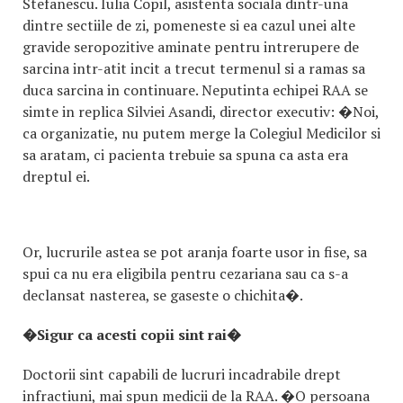
Stefanescu. Iulia Copil, asistenta sociala dintr-una
dintre sectiile de zi, pomeneste si ea cazul unei alte
gravide seropozitive aminate pentru intrerupere de
sarcina intr-atit incit a trecut termenul si a ramas sa
duca sarcina in continuare. Neputinta echipei RAA se
simte in replica Silviei Asandi, director executiv: �Noi,
ca organizatie, nu putem merge la Colegiul Medicilor si
sa aratam, ci pacienta trebuie sa spuna ca asta era
dreptul ei.
Or, lucrurile astea se pot aranja foarte usor in fise, sa
spui ca nu era eligibila pentru cezariana sau ca s-a
declansat nasterea, se gaseste o chichita�.
�Sigur ca acesti copii sint rai�
Doctorii sint capabili de lucruri incadrabile drept
infractiuni, mai spun medicii de la RAA. �O persoana