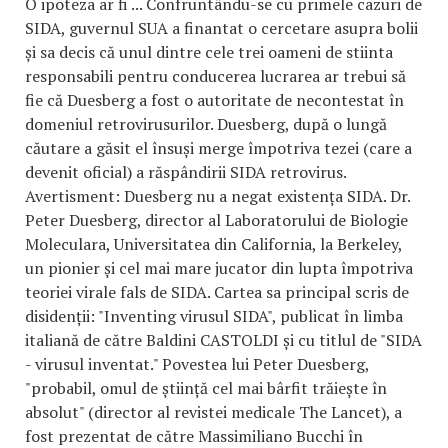
O ipoteza ar fi ... Confruntându-se cu primele cazuri de
SIDA, guvernul SUA a finantat o cercetare asupra bolii
și sa decis că unul dintre cele trei oameni de stiinta
responsabili pentru conducerea lucrarea ar trebui să
fie că Duesberg a fost o autoritate de necontestat în
domeniul retrovirusurilor. Duesberg, după o lungă
căutare a găsit el însuși merge împotriva tezei (care a
devenit oficial) a răspândirii SIDA retrovirus.
Avertisment: Duesberg nu a negat existența SIDA. Dr.
Peter Duesberg, director al Laboratorului de Biologie
Moleculara, Universitatea din California, la Berkeley,
un pionier și cel mai mare jucator din lupta împotriva
teoriei virale fals de SIDA. Cartea sa principal scris de
disidenții: "Inventing virusul SIDA", publicat în limba
italiană de către Baldini CASTOLDI și cu titlul de "SIDA
- virusul inventat." Povestea lui Peter Duesberg,
"probabil, omul de știință cel mai bârfit trăiește în
absolut" (director al revistei medicale The Lancet), a
fost prezentat de către Massimiliano Bucchi în