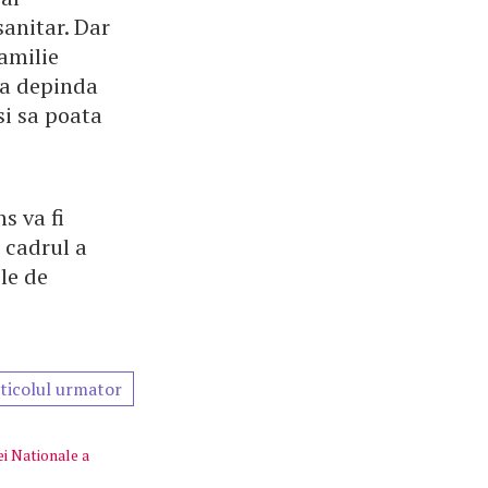
sanitar. Dar
amilie
sa depinda
si sa poata
s va fi
n cadrul a
le de
ticolul urmator
ei Nationale a