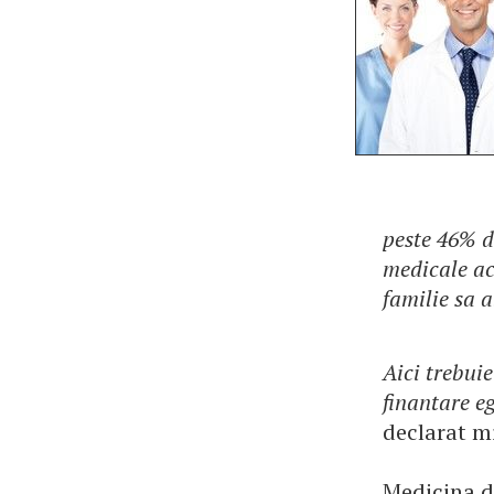
peste 46% d
medicale ac
familie sa 
Aici trebui
finantare eg
declarat mi
Medicina de