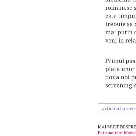
romanesc si
este timpul
trebuie sa 
mai putin d
veni in rel
Primul pas 
plata unor 
doua noi p
screening d
articolul prece
MAI MULT DESPRE
Patronatelor Medici