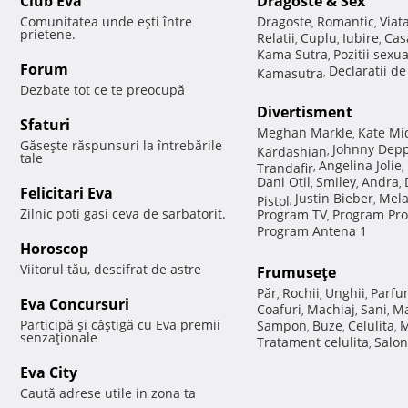
Club Eva
Dragoste & Sex
Comunitatea unde eşti între
Dragoste
Romantic
Viat
,
,
prietene.
Relatii
Cuplu
Iubire
Cas
,
,
,
Kama Sutra
Pozitii sexu
,
Forum
Declaratii d
Kamasutra
,
Dezbate tot ce te preocupă
Divertisment
Sfaturi
Meghan Markle
Kate Mi
,
Găseşte răspunsuri la întrebările
Johnny Dep
Kardashian
,
tale
Angelina Jolie
Trandafir
,
,
Dani Otil
Smiley
Andra
,
,
,
Felicitari Eva
Justin Bieber
Mela
Pistol
,
,
Zilnic poti gasi ceva de sarbatorit.
Program TV
Program Pro
,
Program Antena 1
Horoscop
Viitorul tău, descifrat de astre
Frumuseţe
Păr
Rochii
Unghii
Parfu
,
,
,
Eva Concursuri
Coafuri
Machiaj
Sani
Ma
,
,
,
Participă şi câştigă cu Eva premii
Sampon
Buze
Celulita
M
,
,
,
senzaţionale
Tratament celulita
Salon
,
Eva City
Caută adrese utile in zona ta