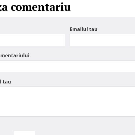
za comentariu
Emailul tau
omentariului
l tau