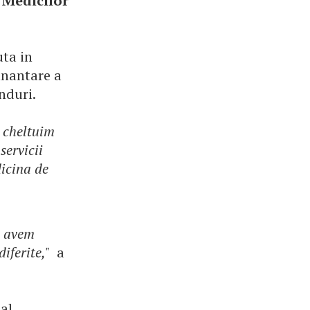
 Medicilor
uta in
inantare a
nduri.
 cheltuim
servicii
dicina de
a avem
iferite,"
a
al