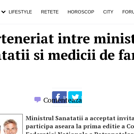
rebui să mergi
și 60 de ani. De ce te trezești mai des
pe măsură ce înaintezi în vârstă
LIFESTYLE
RETETE
HOROSCOP
CITY
FOR
teneriat intre minis
tatii si medicii de fa
Comenteaza
Ministrul Sanatatii a acceptat invita
participa aseara la prima editie a C