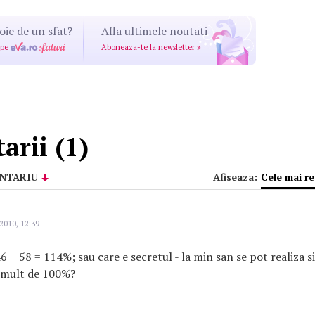
oie de un sfat?
Afla ultimele noutati
 pe
Aboneaza-te la newsletter
»
rii (1)
NTARIU
Afiseaza:
Cele mai r
2010, 12:39
46 + 58 = 114%; sau care e secretul - la min san se pot realiza si
 mult de 100%?