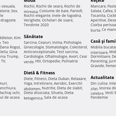
Modă
Reţete
a sexuala
Rochii
Rochii de seara
Rochii de
Mancare
Past
,
,
,
,
atorie
Sex
Costume de baie
Pantofi
Salata
Cafea
,
,
mireasa
,
,
,
,
,
ale
Rochii elegante
Inele de logodna
Tocanita
Cockt
,
,
,
e dragoste
Verighete
Ochelari de soare
Aperitive
Dese
,
,
,
Tendinte 2020
Ciorba perisoa
Ce manc
burta
,
Sănătate
ddleton
Kim
,
Casă şi fami
p
Teo
Sarcina
Ceaiuri
Inima
Psihologie
,
,
,
,
,
Dana Rogoz
Ginecologie
Stomatologie
Colesterol
Mobila bucata
,
,
,
,
Delia
Gina
Anticonceptionale
Test sarcina
Mob
,
,
,
interioare
,
nia Trump
Cardiologie
Oftalmologie
Avort
Ceai
Dormitoare
De
,
,
,
,
,
 TV
HIV
Ortopedie
Psihiatrie
Parenting
Jur
,
verde
,
,
,
,
Gravide
Femei
,
Dietă & Fitness
Actualitate
Diete
Fitness
Dieta Dukan
Relaxare
,
,
,
,
muri
Yoga
Intretinere
Aerobic
Exercitii
Din culise
Inte
,
,
,
,
,
nichiura
Nutritie
Dieta de slabit
Iesirea d
,
abdomen
,
,
,
zilei
,
achiaj ochi
Dieta disociata
Silueta
Dieta
Vesti
,
,
,
celebre
,
ul de acasa
Sala de acasa
Pandemie
ketogenica
,