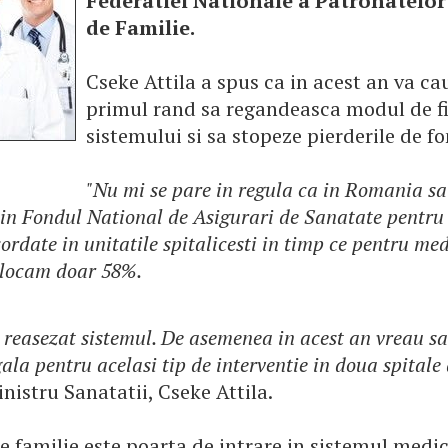
Federatiei Nationale a Patronatelor
de Familie.
Cseke Attila a spus ca in acest an va ca
primul rand sa regandeasca modul de f
sistemului si sa stopeze pierderile de fo
"Nu mi se pare in regula ca in Romania sa
in Fondul National de Asigurari de Sanatate pentru 
ordate in unitatile spitalicesti in timp ce pentru me
alocam doar 58%.
e reasezat sistemul. De asemenea in acest an vreau s
ala pentru acelasi tip de interventie in doua spitale d
nistru Sanatatii, Cseke Attila.
 familie este poarta de intrare in sistemul medic