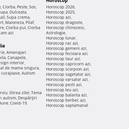
Horoscop
e
Ciorba
Peste
Sos
Horoscop 2026
,
,
,
,
,
Supa
Dulceata
Horoscop 2025
,
,
,
ail
Supa crema
Horoscop azi
,
,
,
rt
Maioneza
Pilaf
Horoscop dragoste
,
,
,
,
re
Ciorba pui
Ciorba
Horoscop chinezesc
,
,
,
am azi
Astrologie
,
Horoscop lunar
,
Horoscop rac azi
,
lie
Horoscop gemeni azi
,
rie
Amenajari
,
Horoscop fecioara azi
,
ila
Canapele
,
,
Horoscop taur azi
,
sign interior
,
Horoscop capricorn azi
,
nal de mama singura
,
Horoscop scorpion azi
,
 curajoase
Autism
,
Horoscop sagetator azi
,
Horoscop varsator azi
,
Horoscop pesti azi
,
Horoscop leu azi
,
rviu
Stirea zilei
Tema
,
,
Horoscop balanta azi
,
in autism
Despărţiri
,
Horoscop berbec azi
,
 Bune
Covid-19
,
,
Horoscop saptamanal