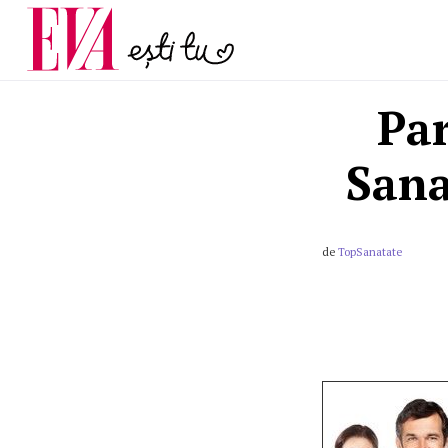
menopauză și când ar t
Carieră
la medic
Actualitate
Par
Sana
de
TopSanatate