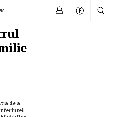
Nu ai cont?
Inregistreaza-
UM
trul
milie
tia de a
onferintei