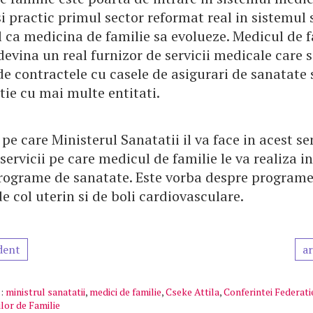
 practic primul sector reformat real in sistemul 
 ca medicina de familie sa evolueze. Medicul de f
devina un real furnizor de servicii medicale care 
e contractele cu casele de asigurari de sanatate 
atie cu mai multe entitati.
pe care Ministerul Sanatatii il va face in acest sen
servicii pe care medicul de familie le va realiza i
rograme de sanatate. Este vorba despre programe
e col uterin si de boli cardiovasculare.
dent
ar
:
ministrul sanatatii
,
medici de familie
,
Cseke Attila
,
Conferintei Federati
lor de Familie