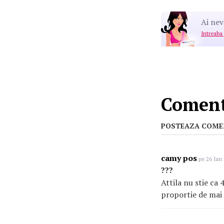
Ai nev
Intreaba
Comenta
POSTEAZA COME
camy pos
pe 26 Ian 
???
Attila nu stie ca 
proportie de mai